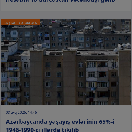
İNŞAAT VƏ ƏMLAK
03 avq 2026, 14:46
Azərbaycanda yaşayış evlərinin 65%-i
1946-1990-cı illərdə tikilib