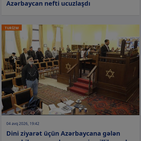
Azərbaycan nefti ucuzlaşdı
TURİZM
04 avq 2026, 19:42
Dini ziyarət üçün Azərbaycana gələn