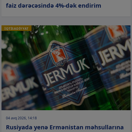
faiz dərəcəsində 4%-dək endirim
İQTİSADİYYAT
04 avq 2026, 14:18
Rusiyada yenə Ermənistan məhsullarına