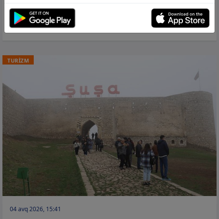
“Amazon”un bazar kapitallaşması ilk
dəfə 3 trilyon dolları keçdi
TURİZM
04 avq 2026, 15:41