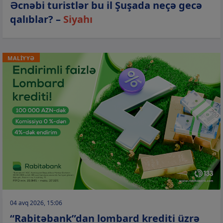
Əcnəbi turistlər bu il Şuşada neçə gecə
qalıblar? –
Siyahı
MALİYYƏ
04 avq 2026, 15:06
“Rabitəbank”dan lombard krediti üzrə