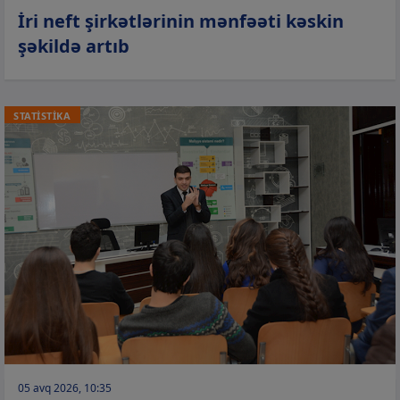
İri neft şirkətlərinin mənfəəti kəskin
şəkildə artıb
STATİSTİKA
05 avq 2026, 10:35