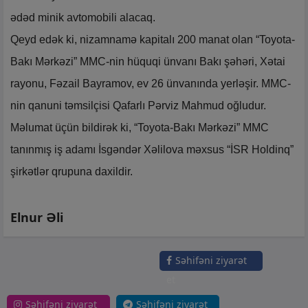
ədəd minik avtomobili alacaq.
Qeyd edək ki, nizamnamə kapitalı 200 manat olan “Toyota-
Bakı Mərkəzi” MMC-nin hüquqi ünvanı Bakı şəhəri, Xətai
rayonu, Fəzail Bayramov, ev 26 ünvanında yerləşir. MMC-
nin qanuni təmsilçisi Qafarlı Pərviz Mahmud oğludur.
Məlumat üçün bildirək ki, “Toyota-Bakı Mərkəzi” MMC
tanınmış iş adamı İsgəndər Xəlilova məxsus “İSR Holdinq”
şirkətlər qrupuna daxildir.
Elnur Əli
Səhifəni ziyarət
et
Səhifəni ziyarət
Səhifəni ziyarət