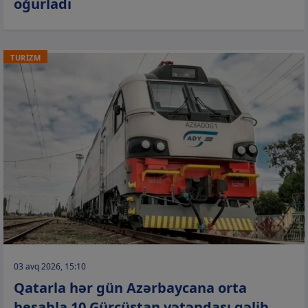
oğurladı
TURİZM
03 avq 2026, 15:10
Qatarla hər gün Azərbaycana orta
hesabla 10 Gürcüstan vətəndaşı gəlib