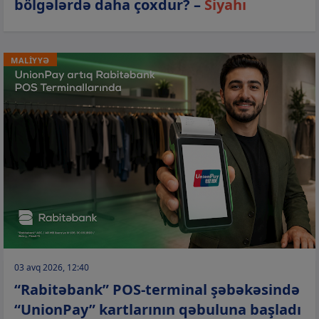
bölgələrdə daha çoxdur? –
Siyahı
MALİYYƏ
03 avq 2026, 12:40
“Rabitəbank” POS-terminal şəbəkəsində
“UnionPay” kartlarının qəbuluna başladı