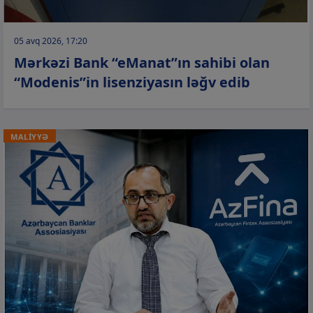
05 avq 2026, 17:20
Mərkəzi Bank “eManat”ın sahibi olan
“Modenis”in lisenziyasın ləğv edib
MALİYYƏ