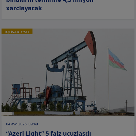
xərcləyəcək
İQTİSADİYYAT
04 avq 2026, 09:49
“Azeri Light” 5 faiz ucuzlaşdı