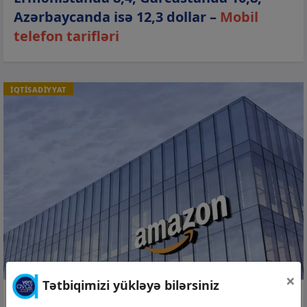
Azərbaycanda isə 12,3 dollar –
Mobil
telefon tarifləri
İQTİSADİYYAT
×
Tətbiqimizi yükləyə bilərsiniz
04 avq 2026, 17:30