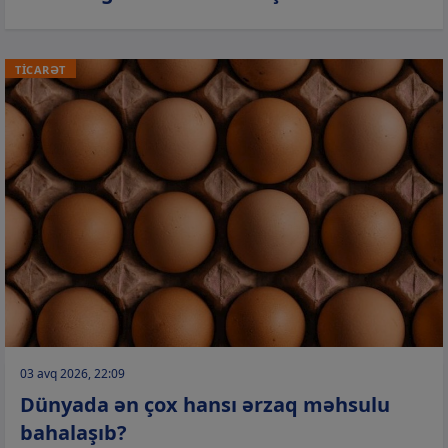
TİCARƏT
03 avq 2026, 22:09
Dünyada ən çox hansı ərzaq məhsulu
bahalaşıb?