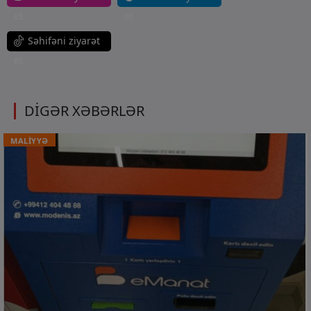
et
et
Səhifəni ziyarət
et
DİGƏR XƏBƏRLƏR
MALİYYƏ