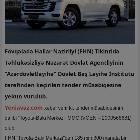
Fövqəladə Hallar Nazirliyi (FHN) Tikintidə
Təhlükəsizliyə Nəzarət Dövlət Agentliyinin
“Azərdövlətlayihə” Dövlət Baş Layihə İnstitutu
tərəfindən keçirilən tender müsabiqəsinə
yekun vurulub.
Yeniavaz.com
xəbər verir ki, tender müsabiqəsinin
qalibi “Toyota-Bakı Mərkəzi” MMC (VÖEN – 2000568681)
olub.
FHN “Toyota-Bakı Mərkəzi”dən 185 min 300 manata bir