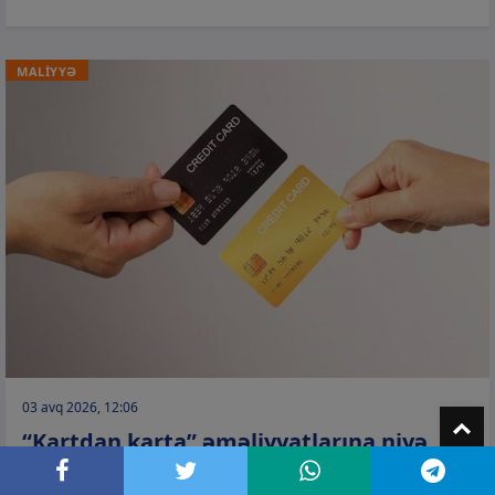
MALİYYƏ
03 avq 2026, 12:06
T
“Kartdan karta” əməliyyatlarına niyə
limit qoyulub? –
Rəsmi açıqlama