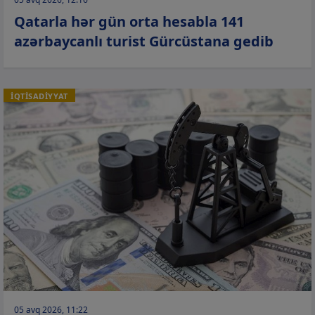
Qatarla hər gün orta hesabla 141
azərbaycanlı turist Gürcüstana gedib
İQTİSADİYYAT
05 avq 2026, 11:22