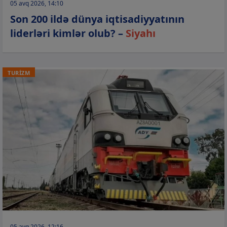
05 avq 2026, 14:10
Son 200 ildə dünya iqtisadiyyatının
liderləri kimlər olub? –
Siyahı
TURİZM
05 avq 2026, 12:16