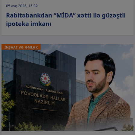
05 avq 2026, 15:32
Rabitəbankdan “MİDA” xətti ilə güzəştli
ipoteka imkanı
İNŞAAT VƏ ƏMLAK