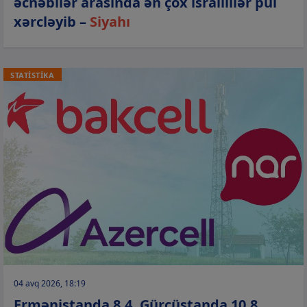
əcnəbilər arasında ən çox israillilər pul
xərcləyib –
Siyahı
STATİSTİKA
04 avq 2026, 18:19
Ermənistanda 8,4, Gürcüstanda 10,8,