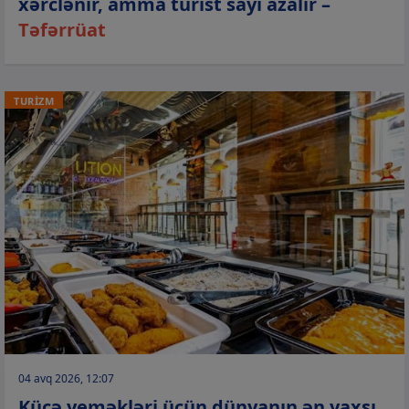
xərclənir, amma turist sayı azalır –
Təfərrüat
TURİZM
04 avq 2026, 12:07
Küçə yeməkləri üçün dünyanın ən yaxşı