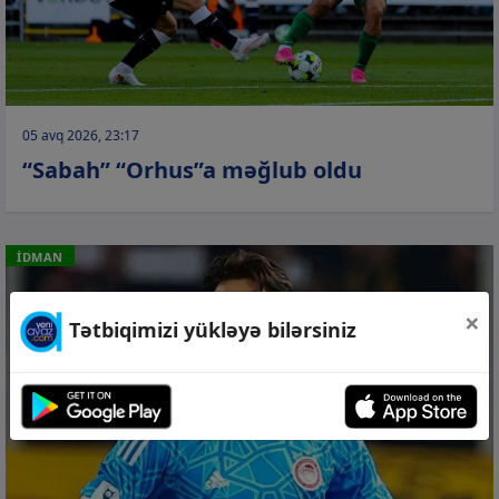
05 avq 2026, 23:17
“Sabah” “Orhus”a məğlub oldu
İDMAN
×
Tətbiqimizi yükləyə bilərsiniz