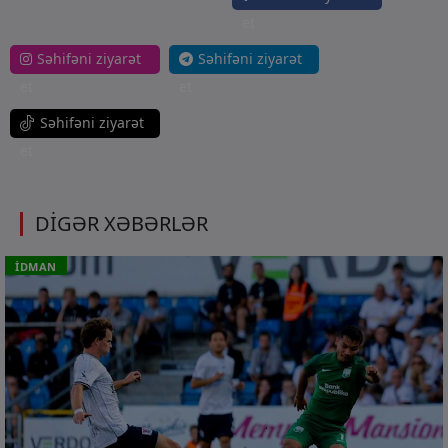
et
Səhifəni ziyarət
Səhifəni ziyarət
et
et
Səhifəni ziyarət
et
DİGƏR XƏBƏRLƏR
İDMAN