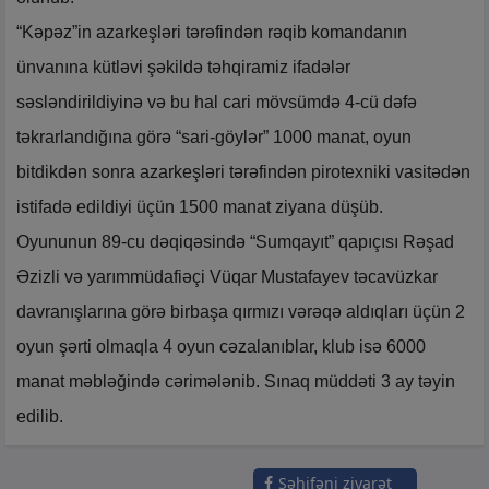
“Kəpəz”in azarkeşləri tərəfindən rəqib komandanın
ünvanına kütləvi şəkildə təhqiramiz ifadələr
səsləndirildiyinə və bu hal cari mövsümdə 4-cü dəfə
təkrarlandığına görə “sari-göylər” 1000 manat, oyun
bitdikdən sonra azarkeşləri tərəfindən pirotexniki vasitədən
istifadə edildiyi üçün 1500 manat ziyana düşüb.
Oyununun 89-cu dəqiqəsində “Sumqayıt” qapıçısı Rəşad
Əzizli və yarımmüdafiəçi Vüqar Mustafayev təcavüzkar
davranışlarına görə birbaşa qırmızı vərəqə aldıqları üçün 2
oyun şərti olmaqla 4 oyun cəzalanıblar, klub isə 6000
manat məbləğində cərimələnib. Sınaq müddəti 3 ay təyin
edilib.
Səhifəni ziyarət