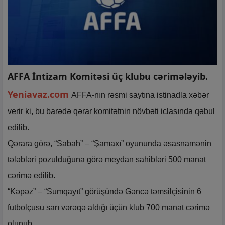
AFFA İntizam Komitəsi üç klubu cərimələyib.
Yeniavaz.com
AFFA-nın rəsmi saytına istinadla xəbər
verir ki, bu barədə qərar komitətnin növbəti iclasında qəbul
edilib.
Qərara görə, “Sabah” – “Şamaxı” oyununda əsasnamənin
tələbləri pozulduğuna görə meydan sahibləri 500 manat
cərimə edilib.
“Kəpəz” – “Sumqayıt” görüşündə Gəncə təmsilçisinin 6
futbolçusu sarı vərəqə aldığı üçün klub 700 manat cərimə
olunub.