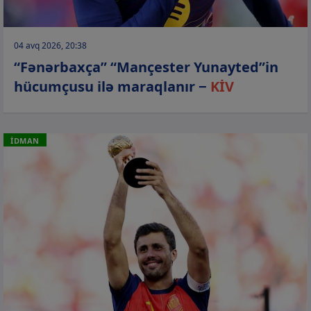
04 avq 2026, 20:38
“Fənərbaxça” “Mançester Yunayted”in
hücumçusu ilə maraqlanır −
KİV
İDMAN