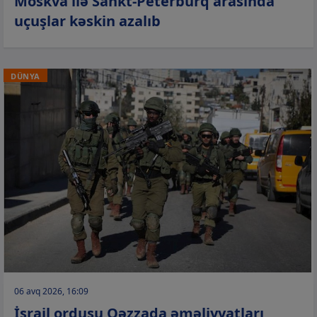
Moskva ilə Sankt-Peterburq arasında
uçuşlar kəskin azalıb
DÜNYA
06 avq 2026, 16:09
İsrail ordusu Qəzzada əməliyyatları