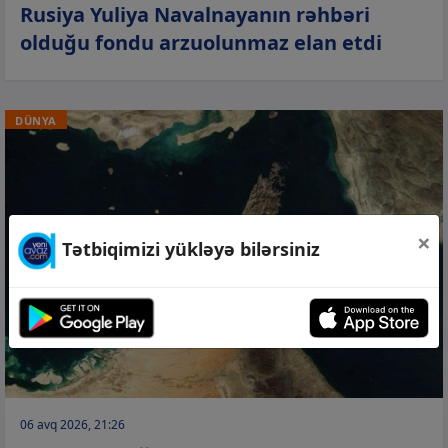
Rusiya Yuliya Navalnayanın rəhbəri
olduğu fondu arzuolunmaz elan etdi
DÜNYA
×
Tətbiqimizi yükləyə bilərsiniz
06 avq 2026, 21:26