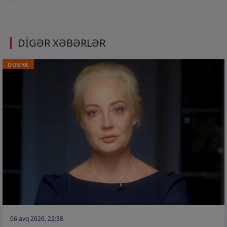
et
DİGƏR XƏBƏRLƏR
DÜNYA
06 avq 2026, 22:38