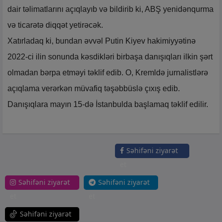
dair təlimatlarını açıqlayıb və bildirib ki, ABŞ yenidənqurma
və ticarətə diqqət yetirəcək.
Xatırladaq ki, bundan əvvəl Putin Kiyev hakimiyyətinə
2022-ci ilin sonunda kəsdikləri birbaşa danışıqları ilkin şərt
olmadan bərpa etməyi təklif edib. O, Kremldə jurnalistlərə
açıqlama verərkən müvafiq təşəbbüslə çıxış edib.
Danışıqlara mayın 15-də İstanbulda başlamaq təklif edilir.
Səhifəni ziyarət
et
Səhifəni ziyarət
Səhifəni ziyarət
et
et
Səhifəni ziyarət