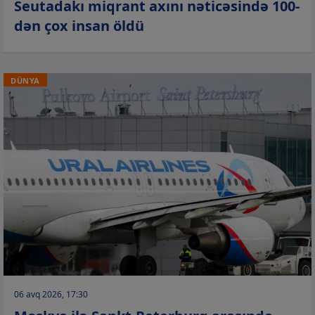
Seutadakı miqrant axını nəticəsində 100-
dən çox insan öldü
DÜNYA
06 avq 2026, 17:30