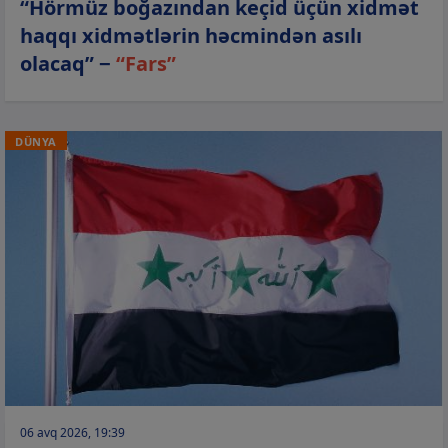
“Hörmüz boğazından keçid üçün xidmət
haqqı xidmətlərin həcmindən asılı
olacaq” −
“Fars”
DÜNYA
06 avq 2026, 19:39