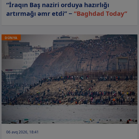
“İraqın Baş naziri orduya hazırlığı
artırmağı əmr etdi” −
“Baghdad Today”
DÜNYA
06 avq 2026, 18:41