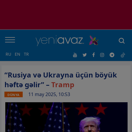
RU
EN
TR
“Rusiya və Ukrayna üçün böyük
həftə gəlir” –
Tramp
11 may 2025, 10:53
DÜNYA