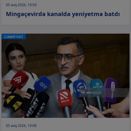
05 avq 2026, 19:59
Mingəçevirdə kanalda yeniyetmə batdı
CƏMİYYƏT
05 avq 2026, 19:08