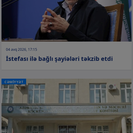
04 avq 2026, 17:15
İstefası ilə bağlı şayiələri təkzib etdi
CƏMİYYƏT