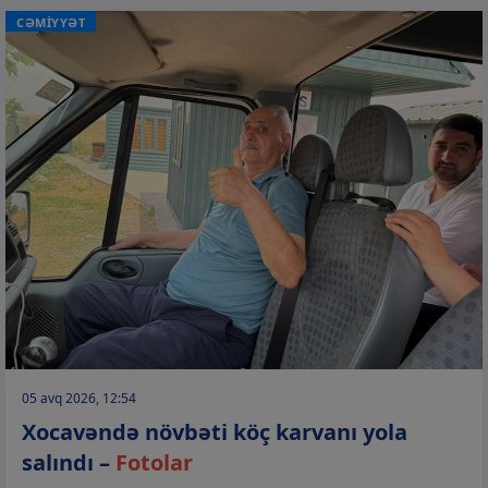
CƏMİYYƏT
05 avq 2026, 12:54
Xocavəndə növbəti köç karvanı yola
salındı –
Fotolar