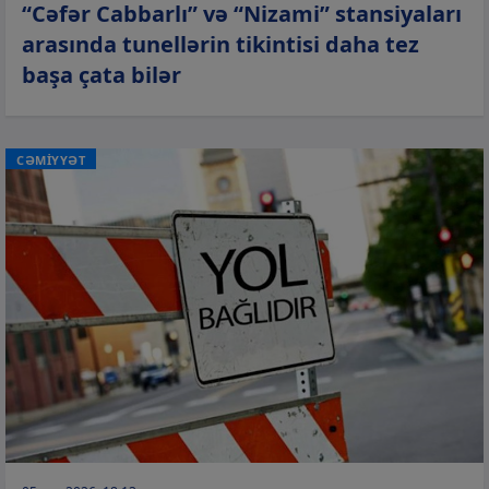
“Cəfər Cabbarlı” və “Nizami” stansiyaları
arasında tunellərin tikintisi daha tez
başa çata bilər
CƏMİYYƏT