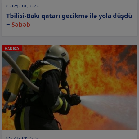
05 avq 2026, 23:48
Tbilisi-Bakı qatarı gecikmə ilə yola düşdü
−
Səbəb
HADİSƏ
05 avq 2026, 22:37