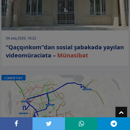
04 avq 2026, 16:22
“Qaçqınkom”dan sosial şəbəkədə yayılan
videomüraciətə –
Münasibət
CƏMİYYƏT
T