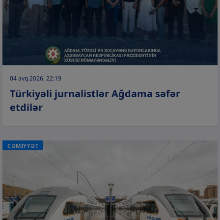
04 avq 2026, 22:19
Türkiyəli jurnalistlər Ağdama səfər
etdilər
CƏMİYYƏT