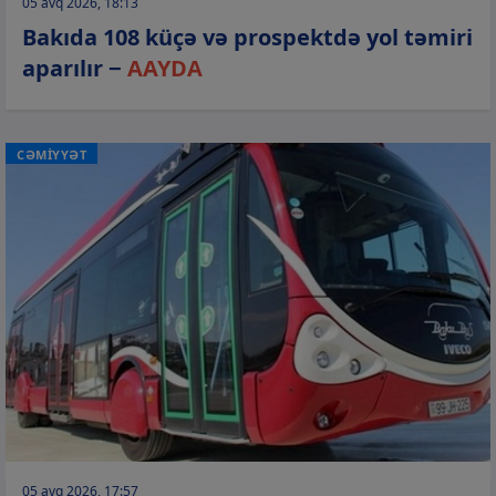
05 avq 2026, 18:13
Bakıda 108 küçə və prospektdə yol təmiri
aparılır −
AAYDA
CƏMİYYƏT
05 avq 2026, 17:57