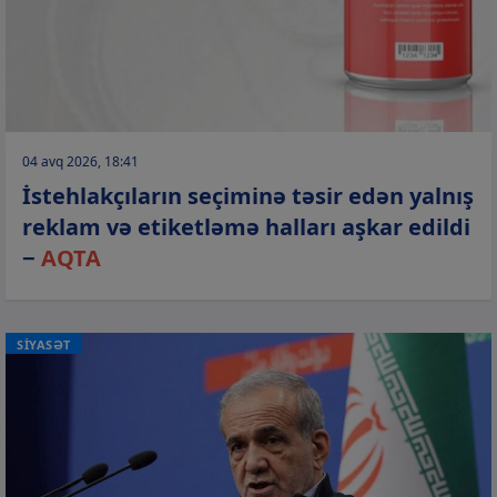
04 avq 2026, 18:41
İstehlakçıların seçiminə təsir edən yalnış
reklam və etiketləmə halları aşkar edildi
−
AQTA
SİYASƏT