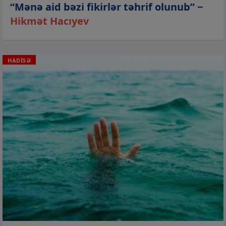
“Mənə aid bəzi fikirlər təhrif olunub” −
Hikmət Hacıyev
HADİSƏ