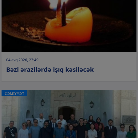
04 avq 2026, 23:49
Bəzi ərazilərdə işıq kəsiləcək
CƏMİYYƏT