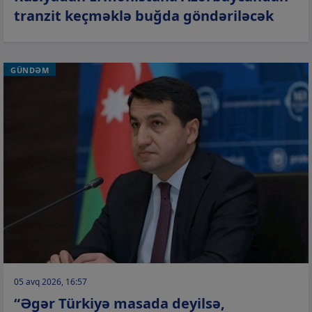
tranzit keçməklə buğda göndəriləcək
GÜNDƏM
05 avq 2026, 16:57
“Əgər Türkiyə masada deyilsə,