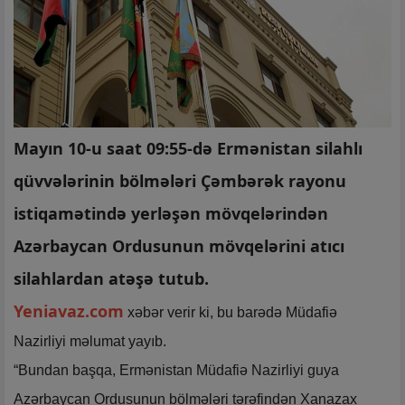
Mayın 10-u saat 09:55-də Ermənistan silahlı
qüvvələrinin bölmələri Çəmbərək rayonu
istiqamətində yerləşən mövqelərindən
Azərbaycan Ordusunun mövqelərini atıcı
silahlardan atəşə tutub.
Yeniavaz.com
xəbər verir ki, bu barədə Müdafiə
Nazirliyi məlumat yayıb.
“Bundan başqa, Ermənistan Müdafiə Nazirliyi guya
Azərbaycan Ordusunun bölmələri tərəfindən Xanazax