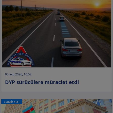
05 avq 2026, 10:52
DYP sürücülərə müraciət etdi
CƏMİYYƏT