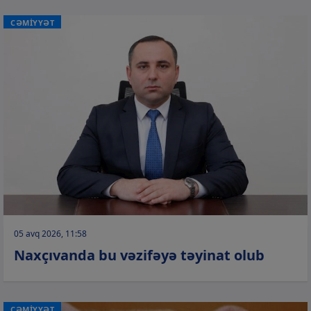
CƏMİYYƏT
05 avq 2026, 11:58
Naxçıvanda bu vəzifəyə təyinat olub
CƏMİYYƏT