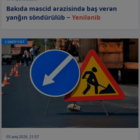
Bakıda məscid ərazisində baş verən
yanğın söndürülüb −
Yenilənib
CƏMİYYƏT
05 avq 2026, 21:57