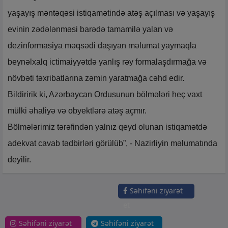
yaşayış məntəqəsi istiqamətində atəş açılması və yaşayış
evinin zədələnməsi barədə tamamilə yalan və
dezinformasiya məqsədi daşıyan məlumat yaymaqla
beynəlxalq ictimaiyyətdə yanlış rəy formalaşdırmağa və
növbəti təxribatlarına zəmin yaratmağa cəhd edir.
Bildiririk ki, Azərbaycan Ordusunun bölmələri heç vaxt
mülki əhaliyə və obyektlərə atəş açmır.
Bölmələrimiz tərəfindən yalnız qeyd olunan istiqamətdə
adekvat cavab tədbirləri görülüb”, - Nazirliyin məlumatında
deyilir.
Səhifəni ziyarət
et
Səhifəni ziyarət
Səhifəni ziyarət