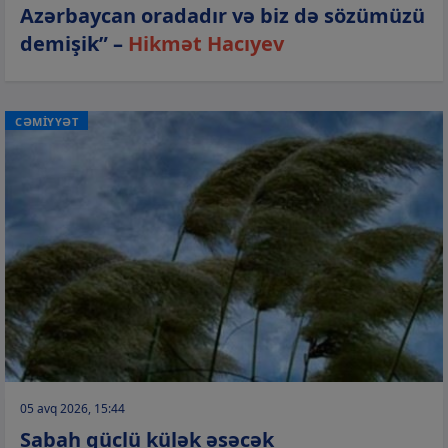
Azərbaycan oradadır və biz də sözümüzü
demişik” –
Hikmət Hacıyev
CƏMİYYƏT
05 avq 2026, 15:44
Sabah güclü külək əsəcək