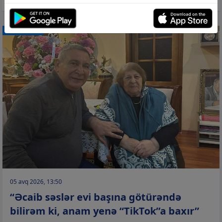
CƏMİYYƏT
05 avq 2026, 13:50
“Əcaib səslər evi başına götürəndə
bilirəm ki, anam yenə “TikTok”a baxır”