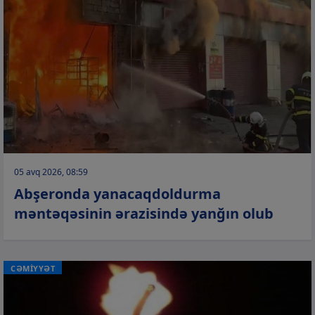
05 avq 2026, 08:59
Abşeronda yanacaqdoldurma
məntəqəsinin ərazisində yanğın olub
CƏMİYYƏT