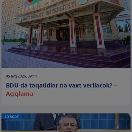
05 avq 2026, 09:44
BDU-da təqaüdlər nə vaxt veriləcək? –
Açıqlama
SİYASƏT