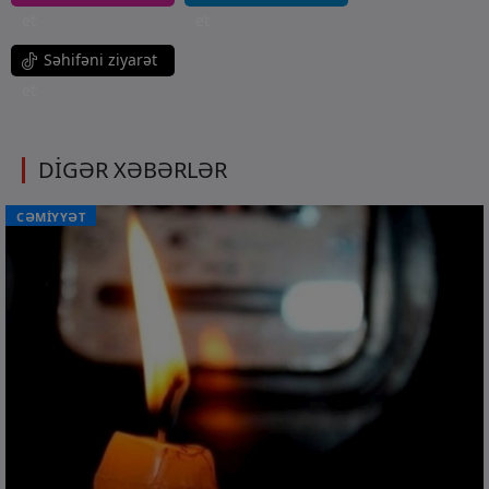
et
et
Səhifəni ziyarət
et
DİGƏR XƏBƏRLƏR
CƏMİYYƏT