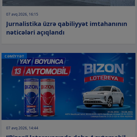
07 avq 2026, 16:15
Jurnalistika üzrə qabiliyyət imtahanının
nəticələri açıqlandı
CƏMİYYƏT
07 avq 2026, 14:44