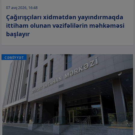
07 avq 2026, 16:48
Çağırışçıları xidmətdən yayındırmaqda
ittiham olunan vəzifəlilərin məhkəməsi
başlayır
CƏMİYYƏT