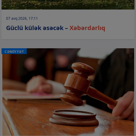
07 avq 2026, 17:11
Güclü külək əsəcək –
Xəbərdarlıq
CƏMİYYƏT