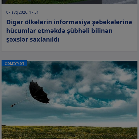
07 avq 2026, 17:51
Digər ölkələrin informasiya şəbəkələrinə
hücumlar etməkdə şübhəli bilinən
şəxslər saxlanıldı
CƏMİYYƏT