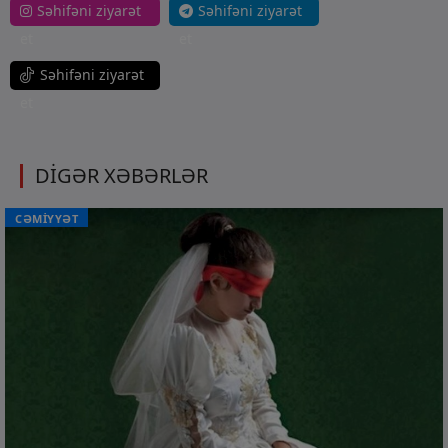
Səhifəni ziyarət
Səhifəni ziyarət
et
et
Səhifəni ziyarət
et
DİGƏR XƏBƏRLƏR
CƏMİYYƏT