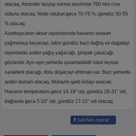
olacaq. Atmosfer təzyiqi norma daxilində 760 mm civə
sütunu olacaq. Nisbi rütubət gecə 70-75 %, gündüz 50-55
% olacaq.
Azərbaycanın əksər rayonlarında havanın əsasən
yağmursuz keçəcəyi, lakin gündüz bəzi dağlıq və dağətəyi
rayonlarda arabir yağış yağacağı, şimşək çaxacağı
gözlənilir. Ayrı-ayrı yerlərdə qısamüddətli lokal leysan
xarakterli olacağı, dolu düşəcəyi ehtimalı var. Bəzi yerlərdə
arabir duman olacaq. Mülayim qərb küləyi əsəcək.
Havanın temperaturu gecə 14-19° isti, gündüz 26-31° isti,
dağlarda gecə 5-10° isti, gündüz 17-22° isti olacaq.
Səhifəni ziyarət
et