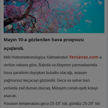
Mayın 10-a gözlənilən hava proqnozu
açıqlanıb.
Yeniavaz.com
Milli Hidrometeorologiya Xidmətindən
-a
verilən xəbərə görə, Bakıda və Abşeron yarımadasında
hava şəraitinin dəyişkən buludlu olacağı, əsasən
yağmursuz keçəcəyi gözlənilir. Gecə və səhər bəzi
yerlərdə zəif duman olacaq. Mülayim cənub-qərb küləyi
əsəcək.
Havanın temperaturu gecə 15-18° isti, gündüz 25-29° isti