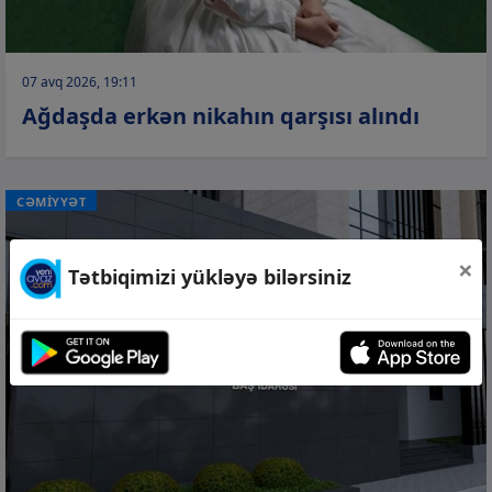
07 avq 2026, 19:11
Ağdaşda erkən nikahın qarşısı alındı
CƏMİYYƏT
×
Tətbiqimizi yükləyə bilərsiniz