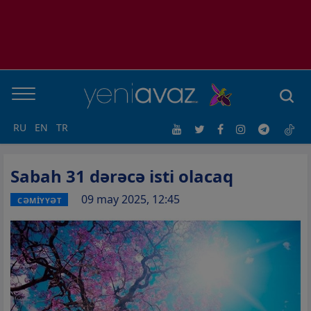
RU
EN
TR
Sabah 31 dərəcə isti olacaq
09 may 2025, 12:45
CƏMİYYƏT