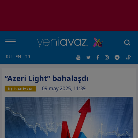
RU
EN
TR
“Azeri Light” bahalaşdı
09 may 2025, 11:39
İQTİSADİYYAT