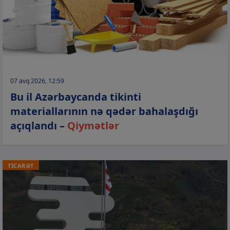
07 avq 2026, 12:59
Bu il Azərbaycanda tikinti
materiallarının nə qədər bahalaşdığı
açıqlandı –
Qiymətlər
TİCARƏT