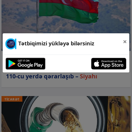
×
Tətbiqimizi yükləyə bilərsiniz
07 avq 2026, 18:09
Azərbaycan “Qlobal Sülh İndeksi”ndə
110-cu yerdə qərarlaşıb –
Siyahı
TİCARƏT