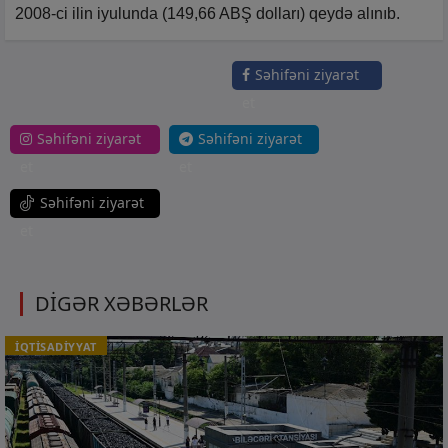
2008-ci ilin iyulunda (149,66 ABŞ dolları) qeydə alınıb.
Səhifəni ziyarət
et
Səhifəni ziyarət
Səhifəni ziyarət
et
et
Səhifəni ziyarət
et
DİGƏR XƏBƏRLƏR
İQTİSADİYYAT