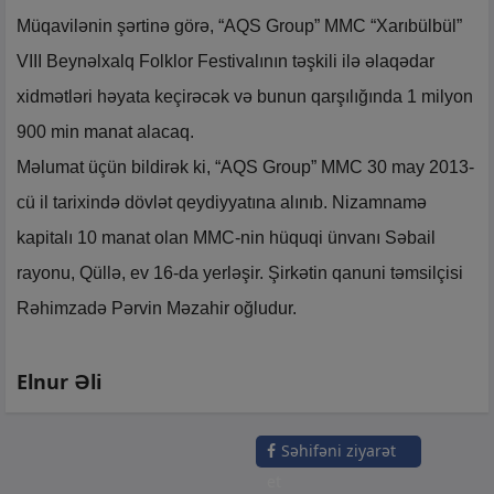
Müqavilənin şərtinə görə, “AQS Group” MMC “Xarıbülbül”
VIII Beynəlxalq Folklor Festivalının təşkili ilə əlaqədar
xidmətləri həyata keçirəcək və bunun qarşılığında 1 milyon
900 min manat alacaq.
Məlumat üçün bildirək ki, “AQS Group” MMC 30 may 2013-
cü il tarixində dövlət qeydiyyatına alınıb. Nizamnamə
kapitalı 10 manat olan MMC-nin hüquqi ünvanı Səbail
rayonu, Qüllə, ev 16-da yerləşir. Şirkətin qanuni təmsilçisi
Rəhimzadə Pərvin Məzahir oğludur.
Elnur Əli
Səhifəni ziyarət
et