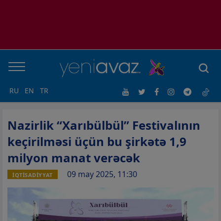
RU
EN
TR
Nazirlik “Xarıbülbül” Festivalının
keçirilməsi üçün bu şirkətə 1,9
milyon manat verəcək
09 may 2025, 11:30
İQTİSADİYYAT