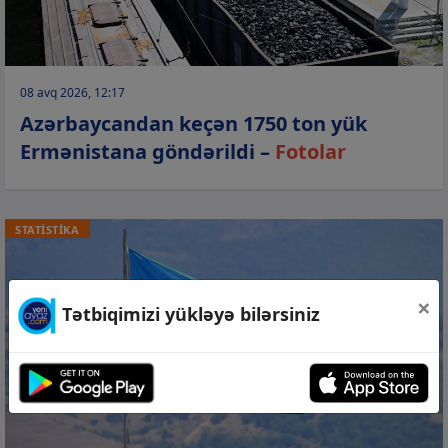
08 avq 2026, 12:17
Azərbaycandan keçən 1750 ton yük
Ermənistana göndərildi –
Fotolar
STATİSTİKA
×
Tətbiqimizi yükləyə bilərsiniz