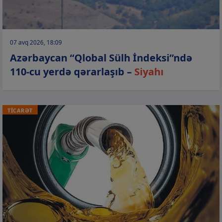
07 avq 2026, 18:09
Azərbaycan “Qlobal Sülh İndeksi”ndə
110-cu yerdə qərarlaşıb –
Siyahı
TİCARƏT