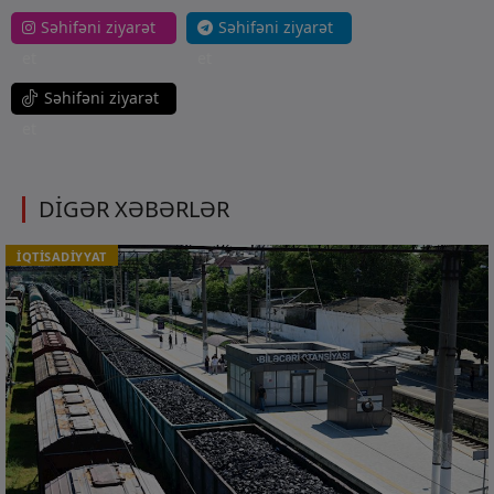
Səhifəni ziyarət
Səhifəni ziyarət
et
et
Səhifəni ziyarət
et
DİGƏR XƏBƏRLƏR
İQTİSADİYYAT