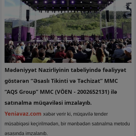
Mədəniyyət Nazirliyinin tabeliyində fəaliyyət
göstərən “Əsaslı Tikinti və Təchizat” MMC
“AQS Group” MMC (VÖEN - 2002652131) ilə
satınalma müqaviləsi imzalayıb.
Yeniavaz.com
xəbər verir ki, müqavilə tender
müsabiqəsi keçirilmədən, bir mənbədən satınalma metodu
əsasında imzalanıb.