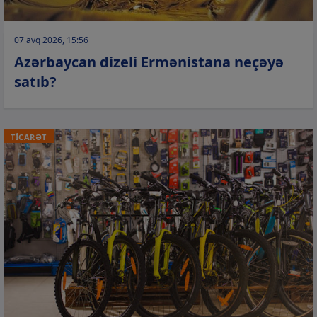
07 avq 2026, 15:56
Azərbaycan dizeli Ermənistana neçəyə
satıb?
TİCARƏT