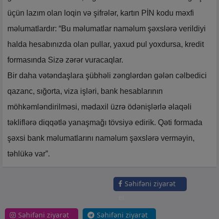
üçün lazım olan loqin və şifrələr, kartın PİN kodu məxfi
məlumatlardır: “Bu məlumatlar naməlum şəxslərə verildiyi
halda hesabınızda olan pullar, yaxud pul yoxdursa, kredit
formasında Sizə zərər vuracaqlar.
Bir daha vətəndaşlara şübhəli zənglərdən gələn cəlbedici
qazanc, sığorta, viza işləri, bank hesablarının
möhkəmləndirilməsi, mədaxil üzrə ödənişlərlə əlaqəli
təkliflərə diqqətlə yanaşmağı tövsiyə edirik. Qəti formada
şəxsi bank məlumatlarını naməlum şəxslərə verməyin,
təhlükə var”.
Səhifəni ziyarət
et
Səhifəni ziyarət
Səhifəni ziyarət