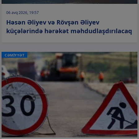
06 avq 2026, 19:57
Həsən Əliyev və Rövşən Əliyev
küçələrində hərəkət məhdudlaşdırılacaq
CƏMİYYƏT