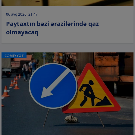
06 avq 2026, 21:47
Paytaxtın bəzi ərazilərində qaz
olmayacaq
CƏMİYYƏT