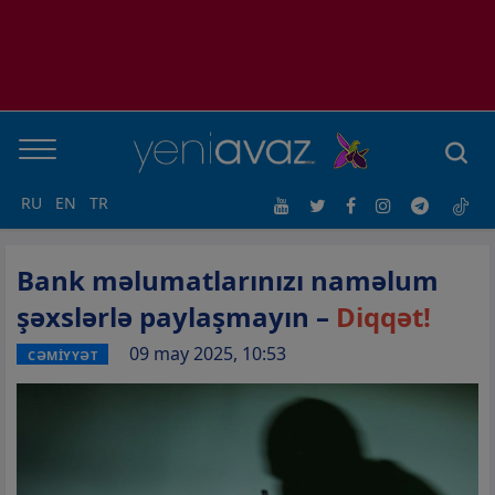
RU
EN
TR
Bank məlumatlarınızı naməlum
şəxslərlə paylaşmayın –
Diqqət!
09 may 2025, 10:53
CƏMİYYƏT