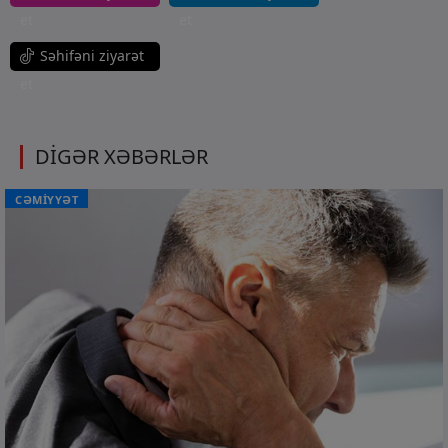
et
et
Səhifəni ziyarət
et
DİGƏR XƏBƏRLƏR
CƏMİYYƏT