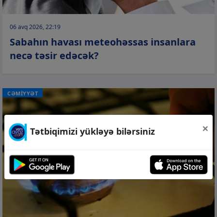
06 avq 2026, 22:19
Sabahın havası meteohəssas insanlara
necə təsir edəcək?
CƏMİYYƏT
×
Tətbiqimizi yükləyə bilərsiniz