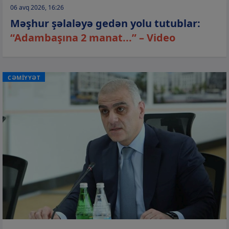
06 avq 2026, 16:26
Məşhur şəlaləyə gedən yolu tutublar:
“Adambaşına 2 manat...” – Video
CƏMİYYƏT