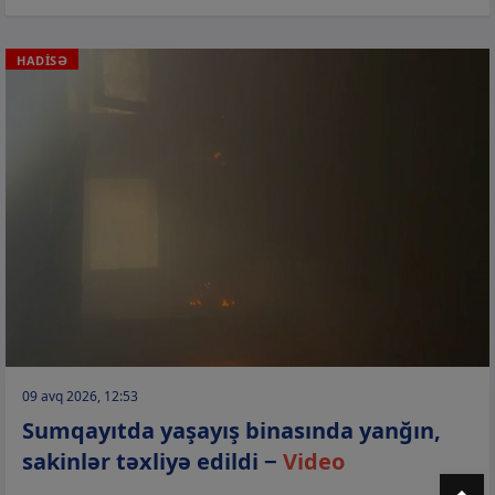
HADİSƏ
09 avq 2026, 12:53
Sumqayıtda yaşayış binasında yanğın,
sakinlər təxliyə edildi −
Video
T