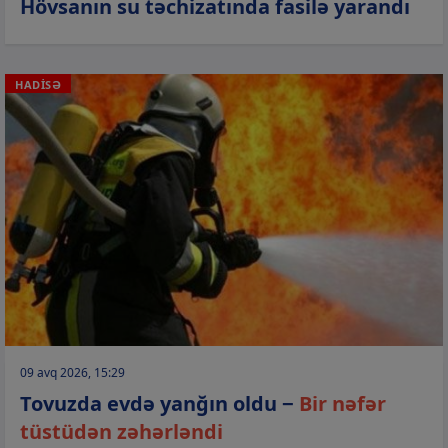
Hövsanın su təchizatında fasilə yarandı
HADİSƏ
09 avq 2026, 15:29
Tovuzda evdə yanğın oldu −
Bir nəfər
tüstüdən zəhərləndi