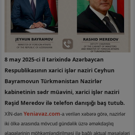
8 may 2025-ci il tarixində Azərbaycan
Respublikasının xarici işlər naziri Ceyhun
Bayramovun Türkmənistan Nazirlər
kabinetinin sədr müavini, xarici işlər naziri
Rəşid Meredov ilə telefon danışığı baş tutub.
Yeniavaz.com
XİN-dən
-a verilən xəbərə görə, nazirlər
iki ölkə arasında mövcud gündəlik üzrə əməkdaşlıq
əlaqələrinin möhkəmləndirilməsi ilə bağlı aktual məsələləri