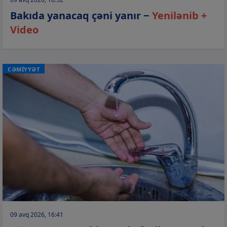
Bakıda yanacaq çəni yanır −
Yenilənib +
Video
CƏMİYYƏT
09 avq 2026, 16:41