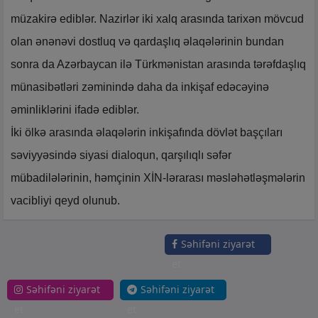
müzakirə ediblər. Nazirlər iki xalq arasında tarixən mövcud
olan ənənəvi dostluq və qardaşlıq əlaqələrinin bundan
sonra da Azərbaycan ilə Türkmənistan arasında tərəfdaşlıq
münasibətləri zəminində daha da inkişaf edəcəyinə
əminliklərini ifadə ediblər.
İki ölkə arasında əlaqələrin inkişafında dövlət başçıları
səviyyəsində siyasi dialoqun, qarşılıqlı səfər
mübadilələrinin, həmçinin XİN-lərarası məsləhətləşmələrin
vacibliyi qeyd olunub.
Səhifəni ziyarət
et
Səhifəni ziyarət
Səhifəni ziyarət
et
et