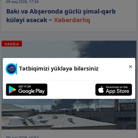
09 avq 2026, 17:34
Bakı və Abşeronda güclü şimal-qərb
küləyi əsəcək −
Xəbərdarlıq
HADİSƏ
×
Tətbiqimizi yükləyə bilərsiniz
09 avq 2026, 16:52