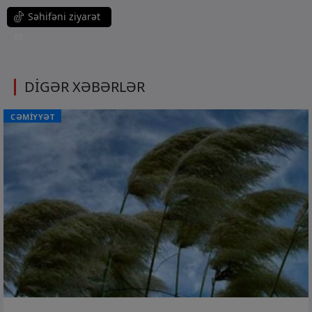
Səhifəni ziyarət
et
DİGƏR XƏBƏRLƏR
CƏMİYYƏT