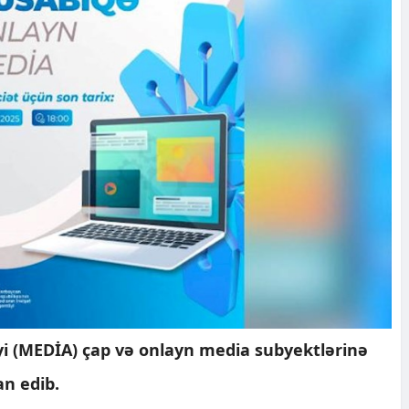
yi (MEDİA) çap və onlayn media subyektlərinə
n edib.