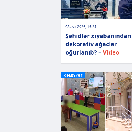
08 avq 2026, 16:24
Şəhidlər xiyabanından
dekorativ ağaclar
oğurlanıb? –
Video
CƏMİYYƏT