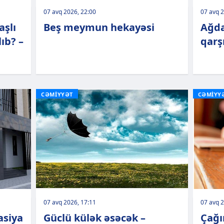
07 avq 2026, 22:00
07 avq 2
aşlı
Beş meymun hekayəsi
Ağda
ıb? –
qarşı
CƏMİYYƏT
CƏMİYY
07 avq 2026, 17:11
07 avq 2
asiya
Güclü külək əsəcək –
Çağı