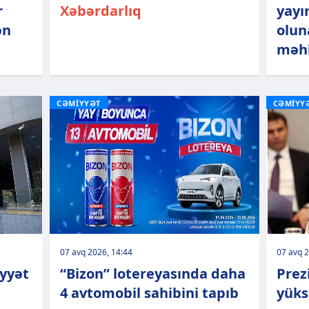
r
Xəbərdarlıq
yayı
ən
olun
məhk
CƏMİYYƏT
CƏMİYY
07 avq 2026, 14:44
07 avq 2
iyyət
“Bizon” lotereyasında daha
Prez
4 avtomobil sahibini tapıb
yüks