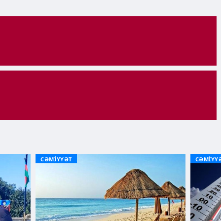
CƏMİYYƏT
CƏMİYY