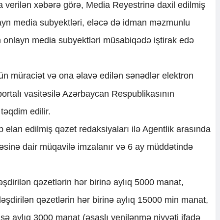
a verilən xəbərə görə, Media Reyestrinə daxil edilmiş
nlayn media subyektləri, eləcə də idman məzmunlu
n onlayn media subyektləri müsabiqədə iştirak edə
n müraciət və ona əlavə edilən sənədlər elektron
ortalı vasitəsilə Azərbaycan Respublikasının
təqdim edilir.
elan edilmiş qəzet redaksiyaları ilə Agentlik arasında
əsinə dair müqavilə imzalanır və 6 ay müddətində
şdirilən qəzetlərin hər birinə aylıq 5000 manat,
əşdirilən qəzetlərin hər birinə aylıq 15000 min manat,
isə aylıq 3000 manat (əsaslı yenilənmə niyyəti ifadə