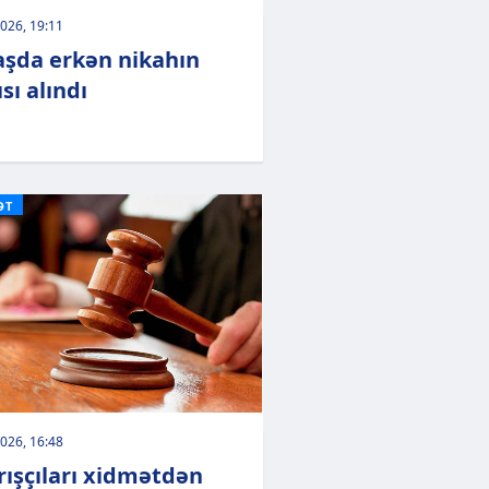
026, 19:11
şda erkən nikahın
sı alındı
ƏT
026, 16:48
rışçıları xidmətdən