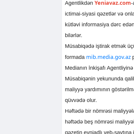
Yeniavaz.com
Agentlikdən
-
ictimai-siyasi qəzetlər və o
kütləvi informasiya dərc edə
bilərlər.
Müsabiqədə iştirak etmək üçü
mib.media.gov.az
formada
p
Medianın İnkişafı Agentliyinə 
Müsabiqənin yekununda qalib 
maliyyə yardımının göstərilm
qüvvədə olur.
Həftədə bir nömrəsi maliyyələ
həftədə beş nömrəsi maliyyəl
qəzetin eyniadlı veb-saytına 