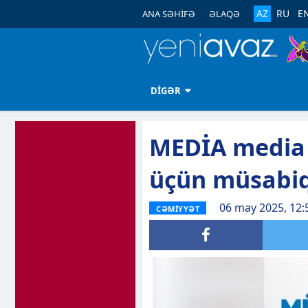
AZ
RU
E
ANA SƏHİFƏ
ƏLAQƏ
DİGƏR
MEDİA media 
üçün müsabiq
06 may 2025, 12:
CƏMİYYƏT