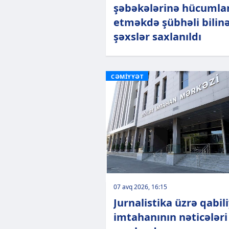
şəbəkələrinə hücumla
etməkdə şübhəli bilin
şəxslər saxlanıldı
CƏMİYYƏT
07 avq 2026, 16:15
Jurnalistika üzrə qabil
imtahanının nəticələri