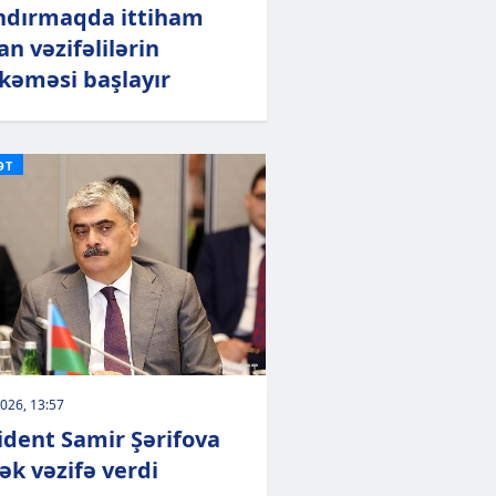
ndırmaqda ittiham
an vəzifəlilərin
əməsi başlayır
ƏT
026, 13:57
ident Samir Şərifova
ək vəzifə verdi