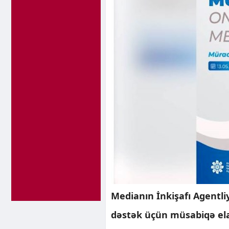
Medianın İnkişafı Agentli
dəstək üçün müsabiqə ela