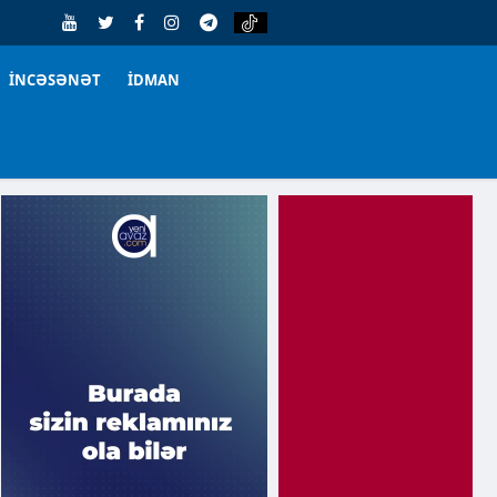
İNCƏSƏNƏT
İDMAN