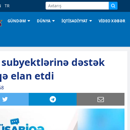
N
TR
GÜNDƏM
DÜNYA
İQTİSADİYYAT
VİDEO XƏBƏR
subyektlərinə dəstək
ə elan etdi
58