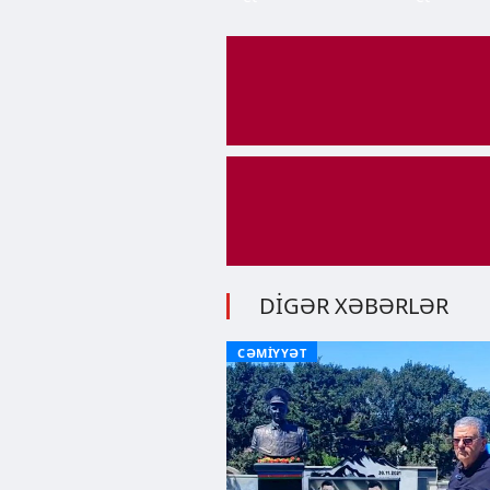
DİGƏR XƏBƏRLƏR
CƏMİYYƏT