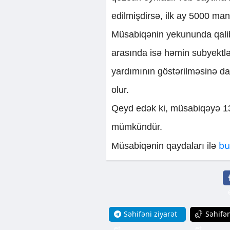
edilmişdirsə, ilk ay 5000 man
Müsabiqənin yekununda qalib 
arasında isə həmin subyektlə
yardımının göstərilməsinə d
olur.
Qeyd edək ki, müsabiqəyə 13
mümkündür.
bu
Müsabiqənin qaydaları ilə
Səhifəni ziyarət
Səhifən
et
et