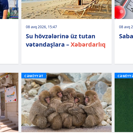
08 avq 2026, 15:47
08 avq 2
Su hövzələrinə üz tutan
Saba
vətəndaşlara –
Xəbərdarlıq
CƏMİYYƏT
CƏMİYY