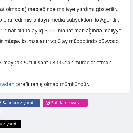
at olmaqla) məbləğində maliyyə yardımı göstərilir.
elan edilmiş onlayn media subyektləri ilə Agentlik
rin hər birinə aylıq 3000 manat məbləğində maliyyə
air müqavilə imzalanır və 6 ay müddətində qüvvədə
 may 2025-ci il saat 18:00-dək müraciət etmək
radan
ətraflı tanış olmaq mümkündür.
Səhifəni ziyarət
Səhifəni ziyarət
et
et
i ziyarət