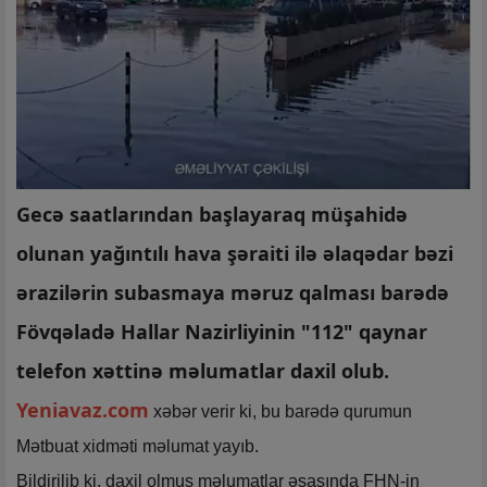
Gecə saatlarından başlayaraq müşahidə
olunan yağıntılı hava şəraiti ilə əlaqədar bəzi
ərazilərin subasmaya məruz qalması barədə
Fövqəladə Hallar Nazirliyinin "112" qaynar
telefon xəttinə məlumatlar daxil olub.
Yeniavaz.com
xəbər verir ki, bu barədə qurumun
Mətbuat xidməti məlumat yayıb.
Bildirilib ki, daxil olmuş məlumatlar əsasında FHN-in