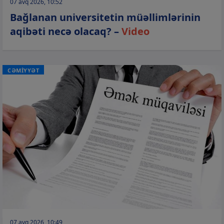
07 avq 2026, 10:52
Bağlanan universitetin müəllimlərinin
aqibəti necə olacaq? –
Video
CƏMİYYƏT
07 avq 2026, 10:49