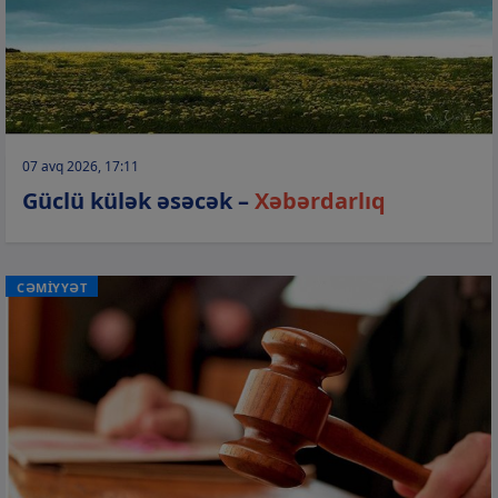
07 avq 2026, 17:11
Güclü külək əsəcək –
Xəbərdarlıq
CƏMİYYƏT