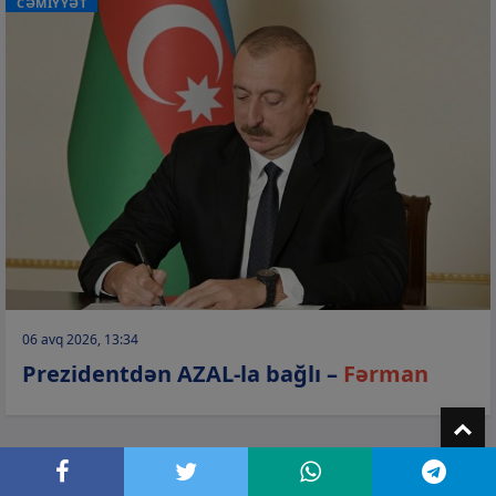
CƏMİYYƏT
06 avq 2026, 13:34
Prezidentdən AZAL-la bağlı –
Fərman
T
CƏMİYYƏT