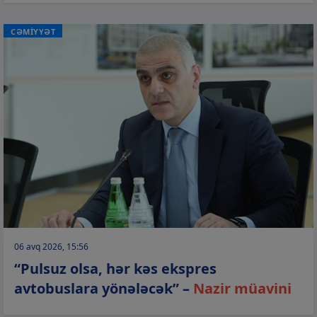
CƏMİYYƏT
06 avq 2026, 15:56
“Pulsuz olsa, hər kəs ekspres
avtobuslara yönələcək” –
Nazir müavini