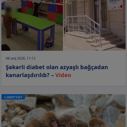
08 avq 2026, 11:12
Şəkərli diabet olan azyaşlı bağçadan
kənarlaşdırılıb? –
Video
CƏMİYYƏT