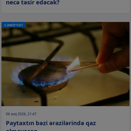
necə təsir edəcək?
CƏMİYYƏT
06 avq 2026, 21:47
Paytaxtın bəzi ərazilərində qaz