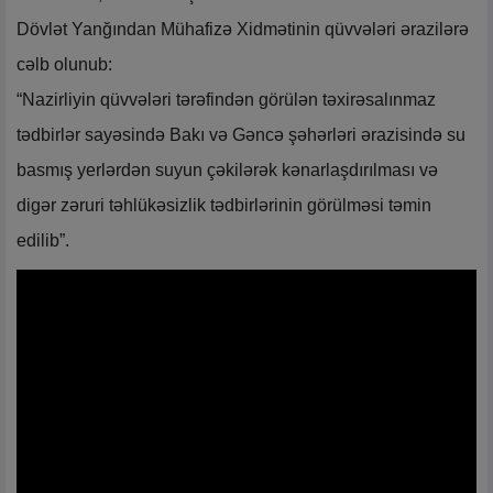
Dövlət Yanğından Mühafizə Xidmətinin qüvvələri ərazilərə
cəlb olunub:
“Nazirliyin qüvvələri tərəfindən görülən təxirəsalınmaz
tədbirlər sayəsində Bakı və Gəncə şəhərləri ərazisində su
basmış yerlərdən suyun çəkilərək kənarlaşdırılması və
digər zəruri təhlükəsizlik tədbirlərinin görülməsi təmin
edilib”.