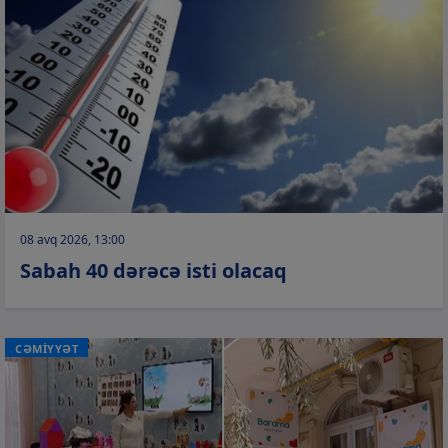
08 avq 2026, 13:00
Sabah 40 dərəcə isti olacaq
CƏMİYYƏT