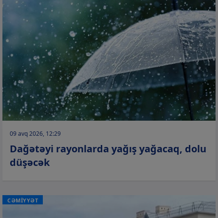
09 avq 2026, 12:29
Dağətəyi rayonlarda yağış yağacaq, dolu
düşəcək
CƏMİYYƏT