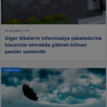
07 avq 2026, 17:51
Digər ölkələrin informasiya şəbəkələrinə
hücumlar etməkdə şübhəli bilinən
şəxslər saxlanıldı
CƏMİYYƏT