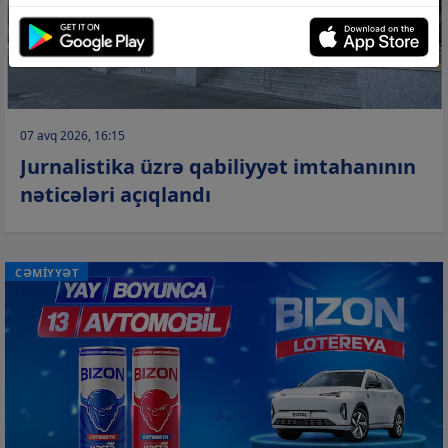
07 avq 2026, 16:15
Jurnalistika üzrə qabiliyyət imtahanının
nəticələri açıqlandı
CƏMİYYƏT