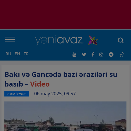
RU
EN
TR
Bakı və Gəncədə bəzi əraziləri su
basıb –
Video
06 may 2025, 09:57
CƏMİYYƏT