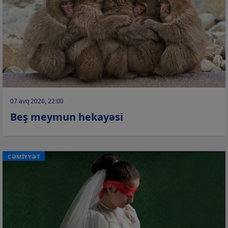
07 avq 2026, 22:00
Beş meymun hekayəsi
CƏMİYYƏT