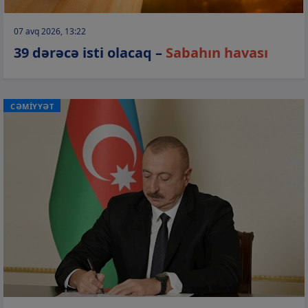
07 avq 2026, 13:22
39 dərəcə isti olacaq –
Sabahın havası
CƏMİYYƏT