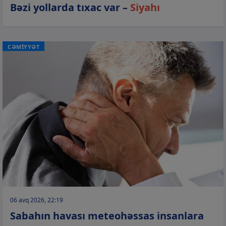
Bəzi yollarda tıxac var –
Siyahı
CƏMİYYƏT
06 avq 2026, 22:19
Sabahın havası meteohəssas insanlara