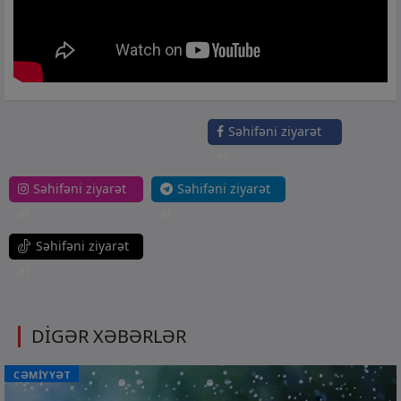
Səhifəni ziyarət
et
Səhifəni ziyarət
Səhifəni ziyarət
et
et
Səhifəni ziyarət
et
DİGƏR XƏBƏRLƏR
CƏMİYYƏT