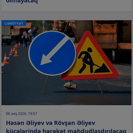
olmayacaq
CƏMİYYƏT
06 avq 2026, 19:57
Həsən Əliyev və Rövşən Əliyev
küçələrində hərəkət məhdudlaşdırılacaq