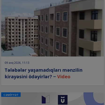
09 avq 2026, 11:13
Tələbələr yaşamadıqları mənzilin
kirayəsini ödəyirlər? −
Video
CƏMİYYƏT