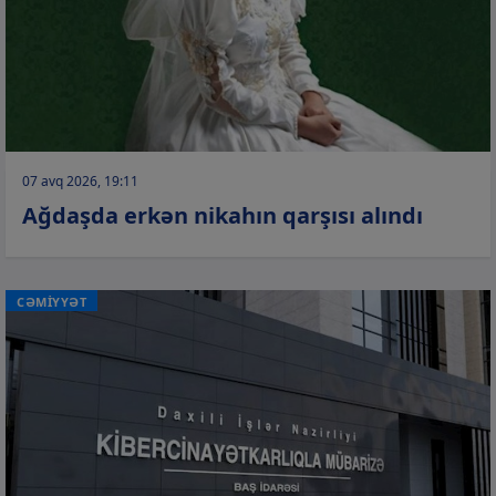
07 avq 2026, 19:11
Ağdaşda erkən nikahın qarşısı alındı
CƏMİYYƏT