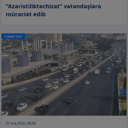
“Azəristiliktəchizat” vətəndaşlara
müraciət edib
CƏMİYYƏT
07 avq 2026, 08:58