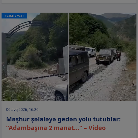
CƏMİYYƏT
06 avq 2026, 16:26
Məşhur şəlaləyə gedən yolu tutublar:
“Adambaşına 2 manat...” – Video