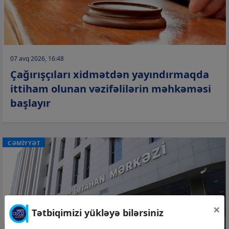
07 avq 2026, 16:48
Çağırışçıları xidmətdən yayındırmaqda
ittiham olunan vəzifəlilərin məhkəməsi
başlayır
CƏMİYYƏT
×
Tətbiqimizi yükləyə bilərsiniz