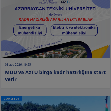
08 avq 2026, 19:55
MDU və AzTU birgə kadr hazırlığına start
verir
CƏMİYYƏT