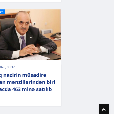
ƏT
026, 08:37
q nazirin müsadirə
an mənzillərindən biri
acda 463 minə satılıb
To