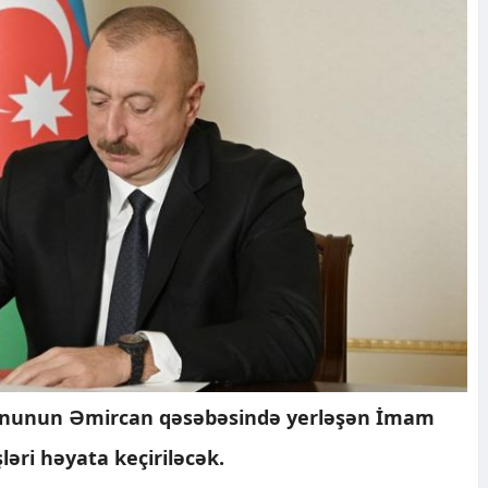
yonunun Əmircan qəsəbəsində yerləşən İmam
ləri həyata keçiriləcək.