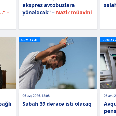
ekspres avtobuslara
səla
.” –
yönələcək” –
Nazir müavini
CƏMİYYƏT
CƏMİYY
06 avq 2026, 13:08
06 avq 2
bağlı
Sabah 39 dərəcə isti olacaq
Avqu
pens