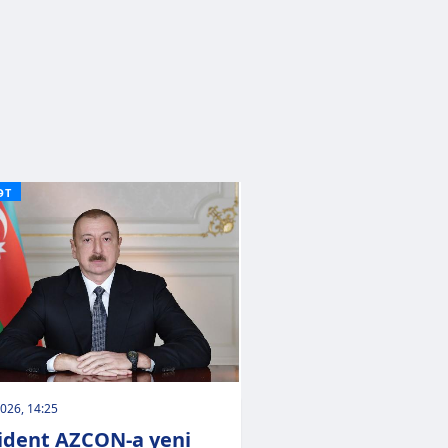
ƏT
026, 14:25
ident AZCON-a yeni