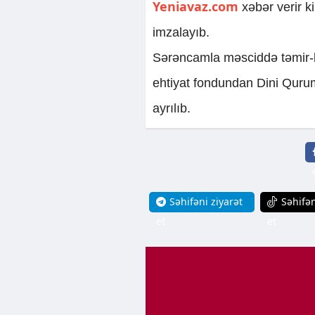
Yeniavaz.com
xəbər verir 
imzalayıb.
Sərəncamla məsciddə təmir-bə
ehtiyat fondundan Dini Qurum
ayrılıb.
Səhifəni ziyarət
Səhifən
et
et