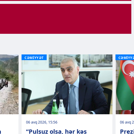
CƏMİYYƏT
CƏMİYY
06 avq 2026, 15:56
06 avq 2
n
“Pulsuz olsa, hər kəs
Prez