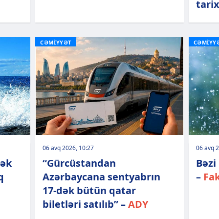
tari
CƏMİYYƏT
CƏMİYY
06 avq 2026, 10:27
06 avq 2
mək
“Gürcüstandan
Bəzi
q
Azərbaycana sentyabrın
–
Fak
17-dək bütün qatar
biletləri satılıb” –
ADY