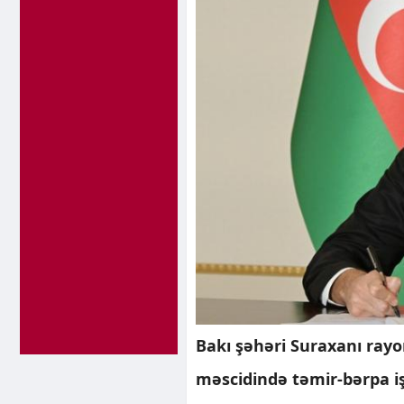
Bakı şəhəri Suraxanı ra
məscidində təmir-bərpa iş