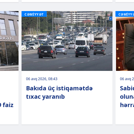
CƏMİYYƏT
CƏMİYY
06 avq 2026, 08:43
06 avq 2
Bakıda üç istiqamətdə
Sabi
tıxac yaranıb
olun
 faiz
hərr