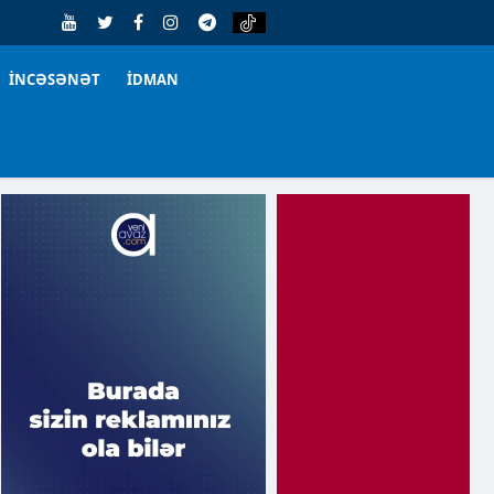
İNCƏSƏNƏT
İDMAN