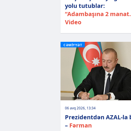
yolu tutublar:
“Adambaşına 2 manat..
Video
CƏMİYYƏT
06 avq 2026, 13:34
Prezidentdən AZAL-la 
–
Fərman