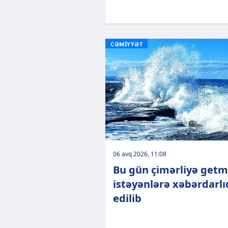
CƏMİYYƏT
06 avq 2026, 11:08
Bu gün çimərliyə get
istəyənlərə xəbərdarlı
edilib