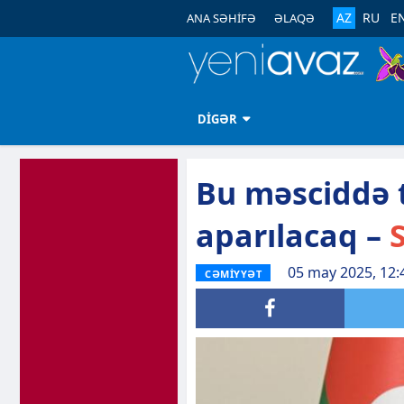
AZ
RU
E
ANA SƏHİFƏ
ƏLAQƏ
DİGƏR
Bu məsciddə t
aparılacaq –
S
05 may 2025, 12:
CƏMİYYƏT