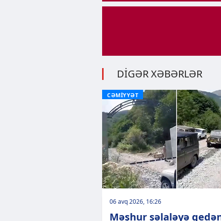
DİGƏR XƏBƏRLƏR
CƏMİYYƏT
06 avq 2026, 16:26
Məşhur şəlaləyə gedə