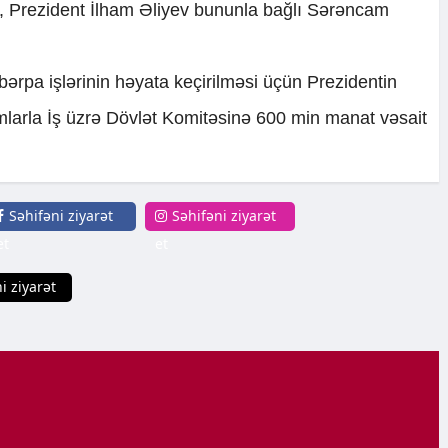
ki, Prezident İlham Əliyev bununla bağlı Sərəncam
rpa işlərinin həyata keçirilməsi üçün Prezidentin
larla İş üzrə Dövlət Komitəsinə 600 min manat vəsait
Səhifəni ziyarət
Səhifəni ziyarət
et
et
i ziyarət