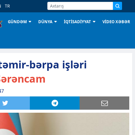
N
TR
GÜNDƏM
DÜNYA
İQTİSADİYYAT
VİDEO XƏBƏR
əmir-bərpa işləri
ərəncam
47