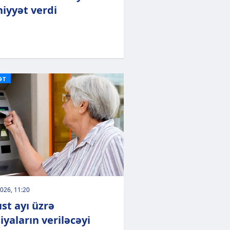
hiyyət verdi
ƏT
026, 11:20
st ayı üzrə
iyaların veriləcəyi