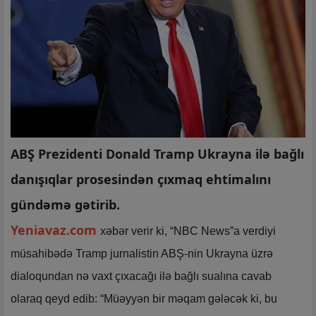
ABŞ Prezidenti Donald Tramp Ukrayna ilə bağlı
danışıqlar prosesindən çıxmaq ehtimalını
gündəmə gətirib.
Yeniavaz.com
xəbər verir ki, “NBC News”a verdiyi
müsahibədə Tramp jurnalistin ABŞ-nin Ukrayna üzrə
dialoqundan nə vaxt çıxacağı ilə bağlı sualına cavab
olaraq qeyd edib: “Müəyyən bir məqam gələcək ki, bu