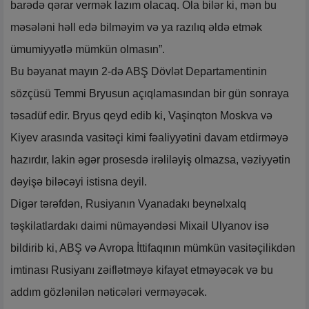
barədə qərar vermək lazım olacaq. Ola bilər ki, mən bu
məsələni həll edə bilməyim və ya razılıq əldə etmək
ümumiyyətlə mümkün olmasın”.
Bu bəyanat mayın 2-də ABŞ Dövlət Departamentinin
sözçüsü Temmi Bryusun açıqlamasından bir gün sonraya
təsadüf edir. Bryus qeyd edib ki, Vaşinqton Moskva və
Kiyev arasında vasitəçi kimi fəaliyyətini davam etdirməyə
hazırdır, lakin əgər prosesdə irəliləyiş olmazsa, vəziyyətin
dəyişə biləcəyi istisna deyil.
Digər tərəfdən, Rusiyanın Vyanadakı beynəlxalq
təşkilatlardakı daimi nümayəndəsi Mixail Ulyanov isə
bildirib ki, ABŞ və Avropa İttifaqının mümkün vasitəçilikdən
imtinası Rusiyanı zəiflətməyə kifayət etməyəcək və bu
addım gözlənilən nəticələri verməyəcək.