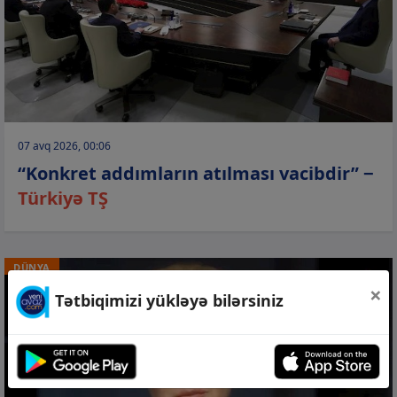
07 avq 2026, 00:06
“Konkret addımların atılması vacibdir” −
Türkiyə TŞ
DÜNYA
×
Tətbiqimizi yükləyə bilərsiniz