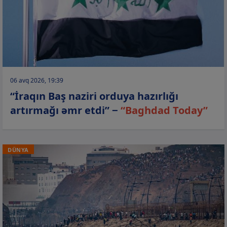
06 avq 2026, 19:39
“İraqın Baş naziri orduya hazırlığı
artırmağı əmr etdi” −
“Baghdad Today”
DÜNYA