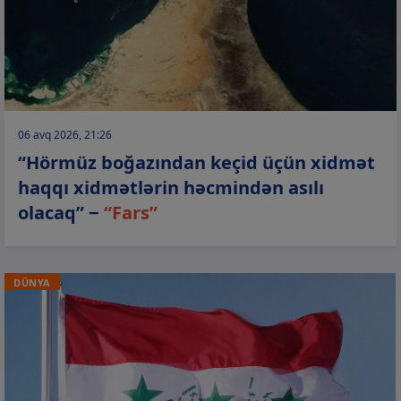
06 avq 2026, 21:26
“Hörmüz boğazından keçid üçün xidmət
haqqı xidmətlərin həcmindən asılı
olacaq” −
“Fars”
DÜNYA