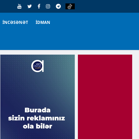
İNCƏSƏNƏT
İDMAN