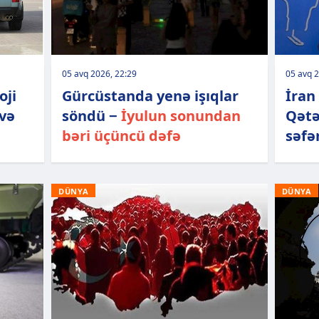
05 avq 2026, 22:29
05 avq 2
oji
Gürcüstanda yenə işıqlar
İran
 və
söndü −
İyulun sonundan
Qətə
bəri üçüncü dəfə
səfə
DÜNYA
DÜNYA