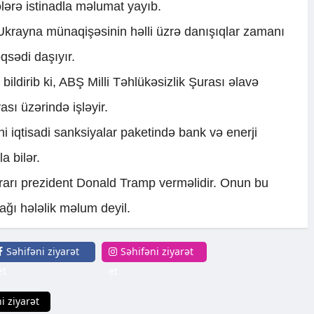
ərə istinadla məlumat yayıb.
Ukrayna münaqişəsinin həlli üzrə danışıqlar zamanı
qsədi daşıyır.
bildirib ki, ABŞ Milli Təhlükəsizlik Şurası əlavə
sı üzərində işləyir.
i iqtisadi sanksiyalar paketində bank və enerji
a bilər.
rarı prezident Donald Tramp verməlidir. Onun bu
ğı hələlik məlum deyil.
Səhifəni ziyarət
Səhifəni ziyarət
et
et
i ziyarət