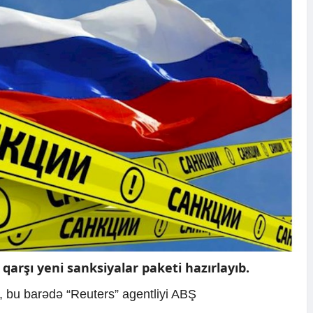
qarşı yeni sanksiyalar paketi hazırlayıb.
i, bu barədə “Reuters” agentliyi ABŞ