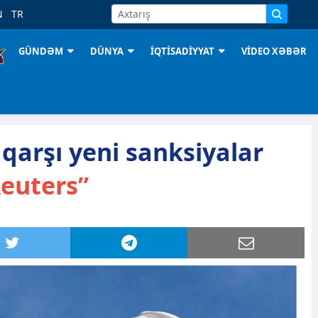
N
TR
GÜNDƏM
DÜNYA
İQTİSADİYYAT
VİDEO XƏBƏR
qarşı yeni sanksiyalar
euters”