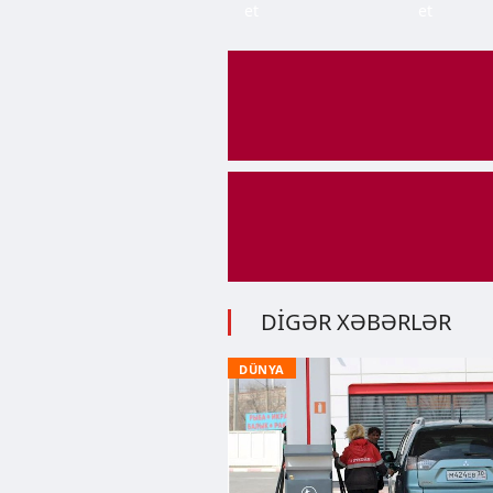
et
et
DİGƏR XƏBƏRLƏR
DÜNYA