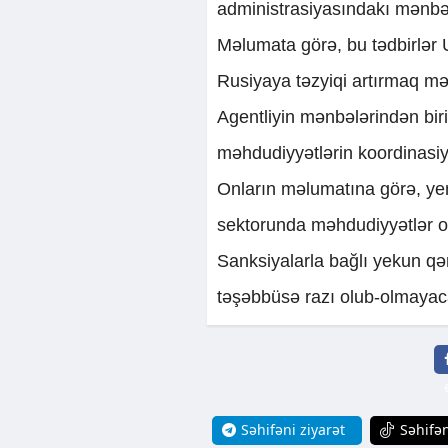
administrasiyasındakı mənbəl
Məlumata görə, bu tədbirlər 
Rusiyaya təzyiqi artırmaq mə
Agentliyin mənbələrindən biri 
məhdudiyyətlərin koordinasiya
Onların məlumatına görə, yen
sektorunda məhdudiyyətlər ol
Sanksiyalarla bağlı yekun qə
təşəbbüsə razı olub-olmayaca
Səhifəni ziyarət
Səhifən