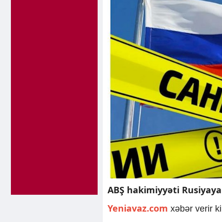
ABŞ hakimiyyəti Rusiyaya 
Yeniavaz.com
xəbər verir k