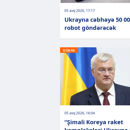
05 avq 2026, 17:17
Ukrayna cəbhəyə 50 0
robot göndərəcək
DÜNYA
05 avq 2026, 16:04
“Şimali Koreya raket