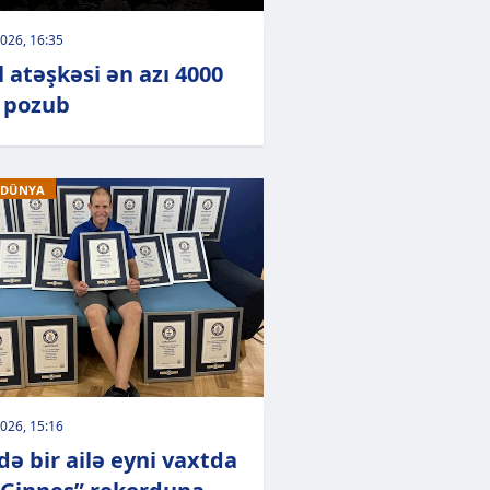
026, 16:35
l atəşkəsi ən azı 4000
 pozub
 DÜNYA
026, 15:16
də bir ailə eyni vaxtda