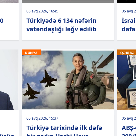
05 avq 2026, 16:45
05 avq 2
00
Türkiyədə 6 134 nəfərin
İsrai
vətəndaşlığı ləğv edilib
dəfə
DÜNYA
QƏRİBƏ
05 avq 2026, 15:37
05 avq 2
Türkiyə tarixində ilk dəfə
ABŞ-