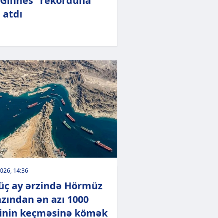
“Ginnes” rekorduna
 atdı
026, 14:36
üç ay ərzində Hörmüz
zından ən azı 1000
nin keçməsinə kömək