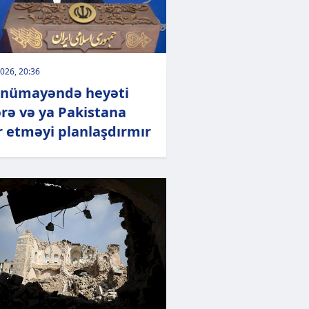
026, 20:36
 nümayəndə heyəti
rə və ya Pakistana
r etməyi planlaşdırmır