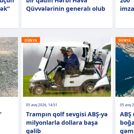
 üçün
bir qadın Hərbi Hava
200 
cək”
Qüvvələrinin generalı olub
imza
DÜNYA
DÜNYA
05 avq 2026, 14:51
05 avq 2
”
Trampın qolf sevgisi ABŞ-yə
ABŞ 
milyonlarla dollara başa
boğa
gəlib
gəmi