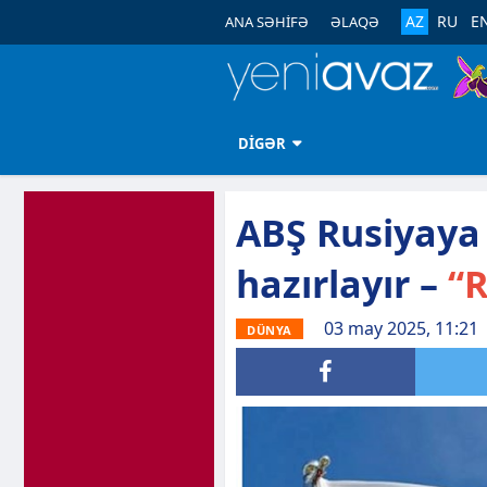
AZ
RU
E
ANA SƏHİFƏ
ƏLAQƏ
DİGƏR
ABŞ Rusiyaya 
hazırlayır –
“R
03 may 2025, 11:21
DÜNYA