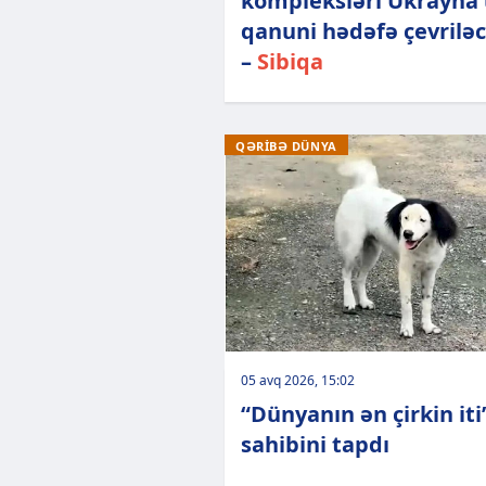
kompleksləri Ukrayna
qanuni hədəfə çevrilə
–
Sibiqa
QƏRİBƏ DÜNYA
05 avq 2026, 15:02
“Dünyanın ən çirkin iti
sahibini tapdı