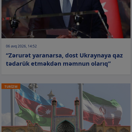
06 avq 2026, 14:52
“Zərurət yaranarsa, dost Ukraynaya qaz
tədarük etməkdən məmnun olarıq”
TURİZM