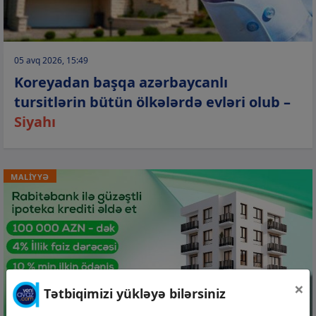
05 avq 2026, 15:49
Koreyadan başqa azərbaycanlı
tursitlərin bütün ölkələrdə evləri olub –
Siyahı
MALİYYƏ
×
Tətbiqimizi yükləyə bilərsiniz