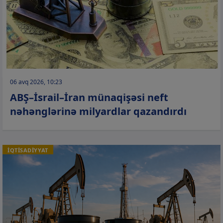
06 avq 2026, 10:23
ABŞ–İsrail–İran münaqişəsi neft
nəhənglərinə milyardlar qazandırdı
İQTİSADİYYAT