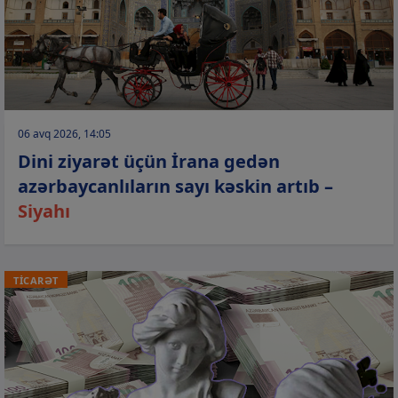
06 avq 2026, 14:05
Dini ziyarət üçün İrana gedən
azərbaycanlıların sayı kəskin artıb –
Siyahı
TİCARƏT