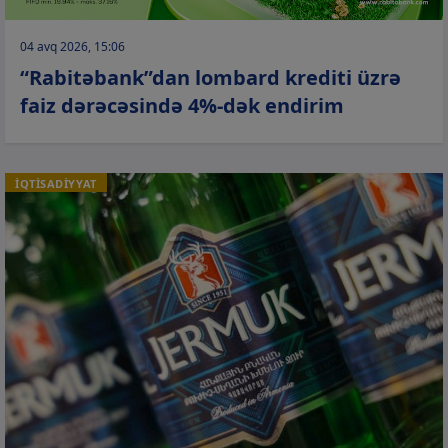
04 avq 2026, 15:06
“Rabitəbank”dan lombard krediti üzrə
faiz dərəcəsində 4%-dək endirim
İQTİSADİYYAT