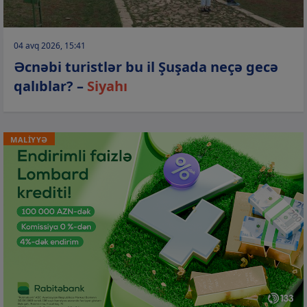
04 avq 2026, 15:41
Əcnəbi turistlər bu il Şuşada neçə gecə
qalıblar? –
Siyahı
MALİYYƏ