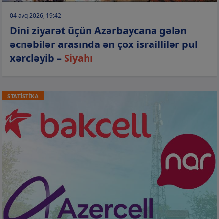
04 avq 2026, 19:42
Dini ziyarət üçün Azərbaycana gələn
əcnəbilər arasında ən çox israillilər pul
xərcləyib –
Siyahı
STATİSTİKA