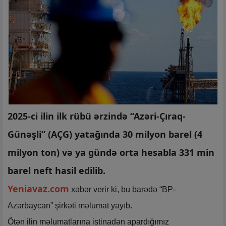
2025-ci ilin ilk rübü ərzində “Azəri-Çıraq-
Günəşli” (AÇG) yatağında 30 milyon barel (4
milyon ton) və ya gündə orta hesabla 331 min
barel neft hasil edilib.
Yeniavaz.com
xəbər verir ki, bu barədə “BP-
Azərbaycan” şirkəti məlumat yayıb.
Ötən ilin məlumatlarına istinadən apardığımız