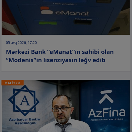
05 avq 2026, 17:20
Mərkəzi Bank “eManat”ın sahibi olan
“Modenis”in lisenziyasın ləğv edib
MALİYYƏ