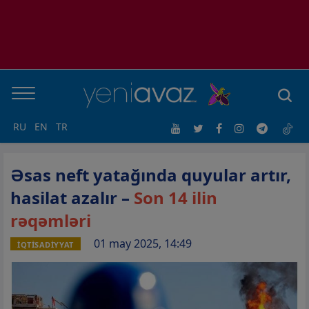
RU
EN
TR
Əsas neft yatağında quyular artır,
hasilat azalır –
Son 14 ilin
rəqəmləri
01 may 2025, 14:49
İQTİSADİYYAT