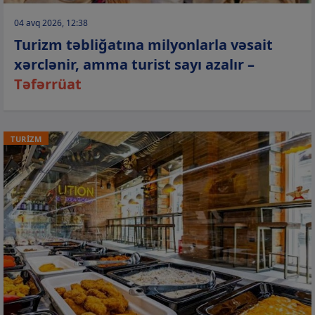
04 avq 2026, 12:38
Turizm təbliğatına milyonlarla vəsait
xərclənir, amma turist sayı azalır –
Təfərrüat
TURİZM