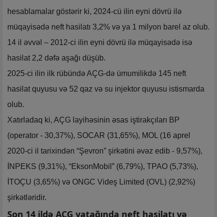
hesablamalar göstərir ki, 2024-cü ilin eyni dövrü ilə
müqayisədə neft hasilatı 3,2% və ya 1 milyon barel az olub.
14 il əvvəl – 2012-ci ilin eyni dövrü ilə müqayisədə isə
hasilat 2,2 dəfə aşağı düşüb.
2025-ci ilin ilk rübündə AÇG-də ümumilikdə 145 neft
hasilat quyusu və 52 qaz və su injektor quyusu istismarda
olub.
Xatırladaq ki, AÇG layihəsinin əsas iştirakçıları BP
(operator - 30,37%), SOCAR (31,65%), MOL (16 aprel
2020-ci il tarixindən “Şevron” şirkətini əvəz edib - 9,57%),
İNPEKS (9,31%), “EksonMobil” (6,79%), TPAO (5,73%),
İTOÇU (3,65%) və ONGC Videş Limited (OVL) (2,92%)
şirkətləridir.
Son 14 ildə AÇG yatağında neft hasilatı və