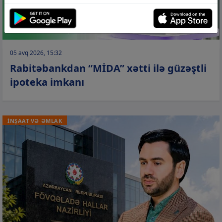
05 avq 2026, 15:32
Rabitəbankdan “MİDA” xətti ilə güzəştli
ipoteka imkanı
İNŞAAT VƏ ƏMLAK