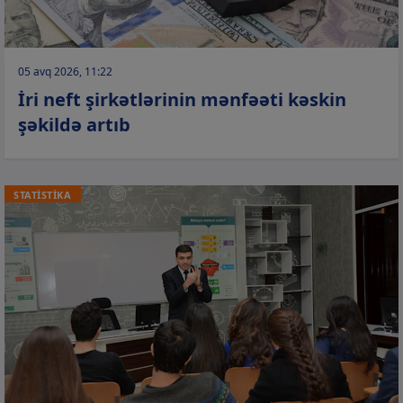
05 avq 2026, 11:22
İri neft şirkətlərinin mənfəəti kəskin
şəkildə artıb
STATİSTİKA