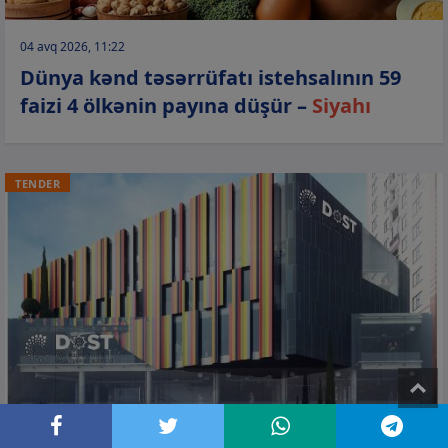
04 avq 2026, 11:22
Dünya kənd təsərrüfatı istehsalının 59
faizi 4 ölkənin payına düşür –
Siyahı
TENDER
T