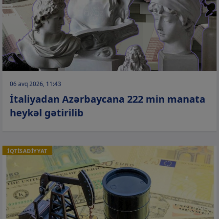
06 avq 2026, 11:43
İtaliyadan Azərbaycana 222 min manata
heykəl gətirilib
İQTİSADİYYAT