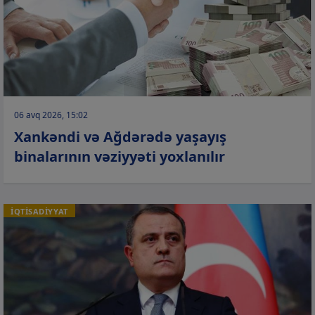
06 avq 2026, 15:02
Xankəndi və Ağdərədə yaşayış
binalarının vəziyyəti yoxlanılır
İQTİSADİYYAT