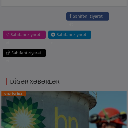
Səhifəni ziyarət
et
Səhifəni ziyarət
Səhifəni ziyarət
et
et
Səhifəni ziyarət
et
DİGƏR XƏBƏRLƏR
STATİSTİKA