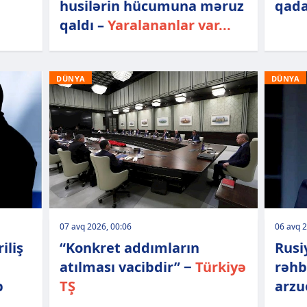
husilərin hücumuna məruz
qada
qaldı –
Yaralananlar var...
DÜNYA
DÜNYA
07 avq 2026, 00:06
06 avq 2
iliş
“Konkret addımların
Rusi
atılması vacibdir” −
Türkiyə
rəhb
b
TŞ
arzu