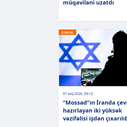
müqaviləni uzatdı
DÜNYA
07 avq 2026, 09:13
“Mossad”ın İranda çevr
hazırlayan iki yüksək
vəzifəlisi işdən çıxarılı