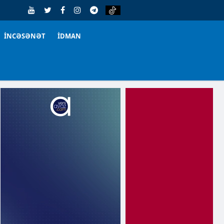
İNCƏSƏNƏT
İDMAN