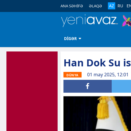
AZ
RU
E
ANA SƏHİFƏ
ƏLAQƏ
DİGƏR
Han Dok Su is
01 may 2025, 12:01
DÜNYA