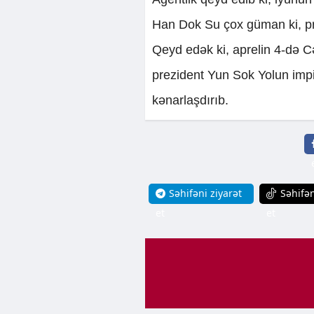
Han Dok Su çox güman ki, prez
Qeyd edək ki, aprelin 4-də C
prezident Yun Sok Yolun impi
kənarlaşdırıb.
Səhifəni ziyarət
Səhifən
et
et