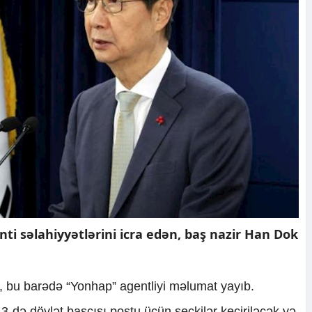
ti səlahiyyətlərini icra edən, baş nazir Han Dok
i, bu barədə “Yonhap” agentliyi məlumat yayıb.
 3-də dövlət başçısı postu üçün seçkilər keçiriləcək və