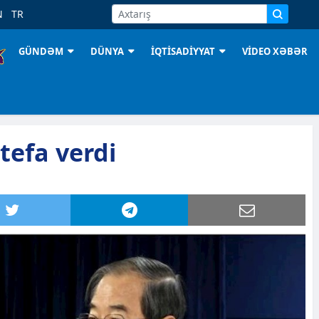
N
TR
GÜNDƏM
DÜNYA
İQTİSADİYYAT
VİDEO XƏBƏR
tefa verdi