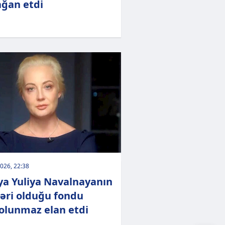
ğan etdi
026, 22:38
ya Yuliya Navalnayanın
əri olduğu fondu
olunmaz elan etdi