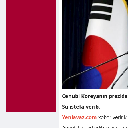
Cənubi Koreyanın preziden
Su istefa verib.
Yeniavaz.com
xəbər verir k
Agentlik qeyd edib ki, iyunun