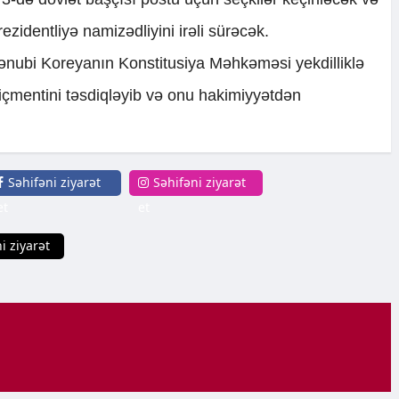
identliyə namizədliyini irəli sürəcək.
ənubi Koreyanın Konstitusiya Məhkəməsi yekdilliklə
çmentini təsdiqləyib və onu hakimiyyətdən
Səhifəni ziyarət
Səhifəni ziyarət
et
et
i ziyarət