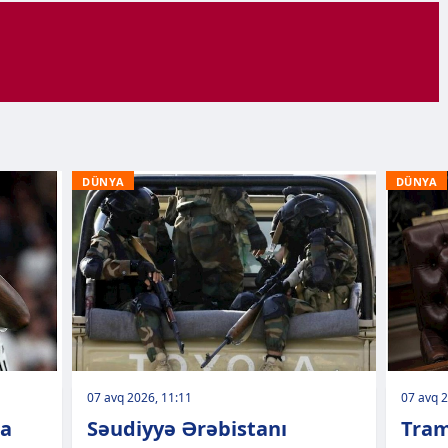
DÜNYA
DÜNYA
07 avq 2026, 11:11
07 avq 2
la
Səudiyyə Ərəbistanı
Tram