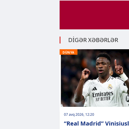
DİGƏR XƏBƏRLƏR
DÜNYA
07 avq 2026, 12:20
“Real Madrid” Vinisius