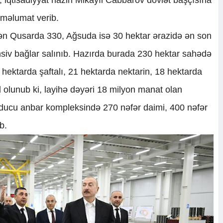
 məlumat verib.
indən Qusarda 330, Ağsuda isə 30 hektar ərazidə ən son
nsiv bağlar salınıb. Hazırda burada 230 hektar sahədə
hektarda şaftalı, 21 hektarda nektarin, 18 hektarda
yd olunub ki, layihə dəyəri 18 milyon manat olan
uducu anbar kompleksində 270 nəfər daimi, 400 nəfər
b.