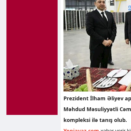
Prezident İlham Əliyev a
Məhdud Məsuliyyətli Cəmi
kompleksi ilə tanış olub.
Yeniavaz.com
xəbər verir k