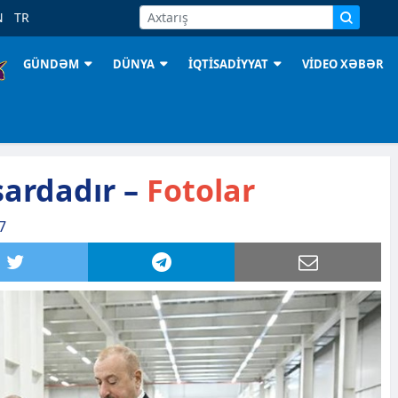
N
TR
GÜNDƏM
DÜNYA
İQTİSADİYYAT
VİDEO XƏBƏR
sardadır –
Fotolar
7