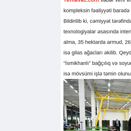
kompleksin fəaliyyəti barədə
Bildirilib ki, cəmiyyət tərəf
texnologiyalar əsasında inte
alma, 35 hektarda armud, 26 
isə gilas ağacları əkilib. Qe
“İsmikhanlı” bağçılıq və soy
isə mövsümi işlə təmin olunu