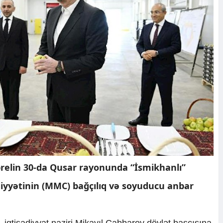
prelin 30-da Qusar rayonunda “İsmikhanlı”
yyətinin (MMC) bağçılıq və soyuducu anbar
i, iqtisadiyyat naziri Mikayıl Cabbarov dövlət başçısına