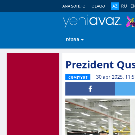
AZ
RU
E
ANA SƏHİFƏ
ƏLAQƏ
DİGƏR
Prezident Qu
30 apr 2025, 11:5
CƏMİYYƏT