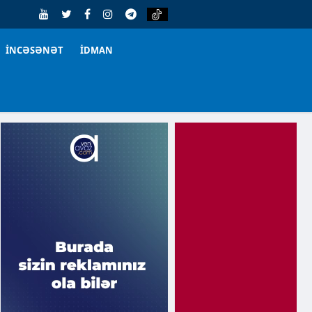
İNCƏSƏNƏT
İDMAN