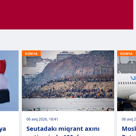
DÜNYA
DÜNYA
06 avq 2026, 18:41
06 avq 2
uya
Seutadakı miqrant axını
Mosk