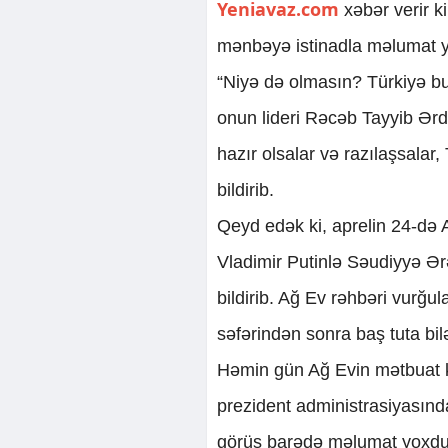
Yeniavaz.com
xəbər verir k
mənbəyə istinadla məlumat y
“Niyə də olmasın? Türkiyə bu
onun lideri Rəcəb Tayyib Ərdo
hazır olsalar və razılaşsalar
bildirib.
Qeyd edək ki, aprelin 24-də
Vladimir Putinlə Səudiyyə Ə
bildirib. Ağ Ev rəhbəri vurğul
səfərindən sonra baş tuta bilə
Həmin gün Ağ Evin mətbuat ka
prezident administrasiyasın
görüş barədə məlumat yoxdu