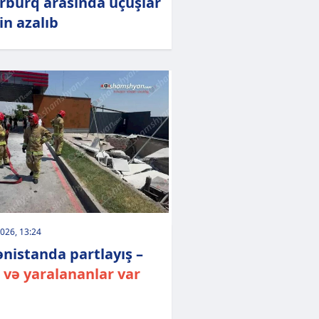
rburq arasında uçuşlar
in azalıb
026, 13:24
nistanda partlayış –
 və yaralananlar var