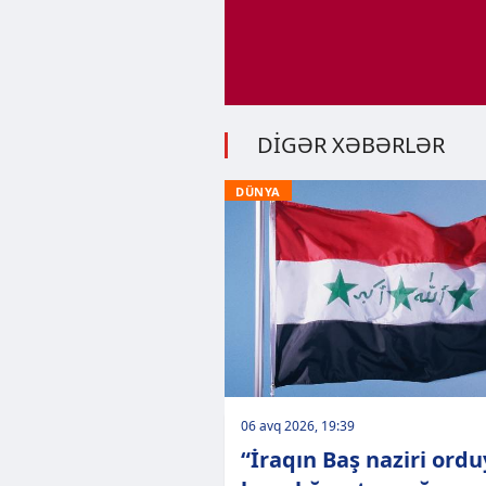
DİGƏR XƏBƏRLƏR
DÜNYA
06 avq 2026, 19:39
“İraqın Baş naziri ord