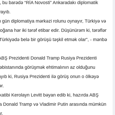
i, bu barədə “RİA Novosti” Ankaradakı diplomatik
ayıb.
 gün diplomatiya mərkəzi rolunu oynayır, Türkiyə və
ğana hər iki tərəf etibar edir. Düşünürəm ki, tərəflər
, Türkiyədə belə bir görüşü təşkil etmək olar”, - mənbə
 ABŞ Prezidenti Donald Tramp Rusiya Prezidenti
rəbistanında görüşmək ehtimalının az olduğunu
ayıb ki, Rusiya Prezidenti ilə görüş onun o ölkəyə
r.
tibi Kerolayn Levitt bəyan edib ki, hazırda ABŞ
da Donald Tramp və Vladimir Putin arasında mümkün
r.