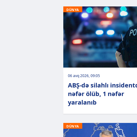
DÜNYA
06 avq 2026, 09:05
ABŞ-də silahlı insident
nəfər ölüb, 1 nəfər
yaralanıb
DÜNYA