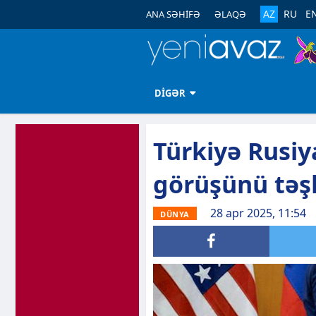
AZ
RU
E
ANA SƏHİFƏ
ƏLAQƏ
DİGƏR
Türkiyə Rusiy
görüşünü təşk
28 apr 2025, 11:54
DÜNYA