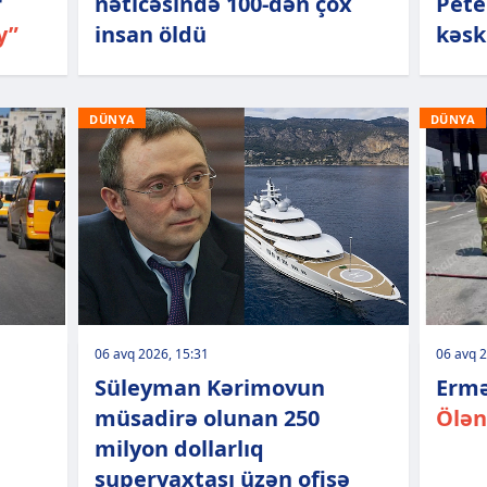
r
nəticəsində 100-dən çox
Pete
y”
insan öldü
kəsk
DÜNYA
DÜNYA
06 avq 2026, 15:31
06 avq 2
Süleyman Kərimovun
Ermə
müsadirə olunan 250
Ölən
milyon dollarlıq
superyaxtası üzən ofisə