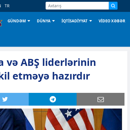
N
TR
GÜNDƏM
DÜNYA
İQTİSADİYYAT
VİDEO XƏBƏR
a və ABŞ liderlərinin
il etməyə hazırdır