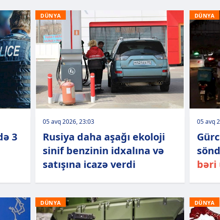
DÜNYA
DÜNYA
05 avq 2026, 23:03
05 avq 2
də 3
Rusiya daha aşağı ekoloji
Gürc
sinif benzinin idxalına və
sönd
satışına icazə verdi
bəri
DÜNYA
DÜNYA