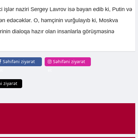
i işlər naziri Sergey Lavrov isə bəyan edib ki, Putin və
ən edəcəklər. O, həmçinin vurğulayıb ki, Moskva
nin dialoqa hazır olan insanlarla görüşməsinə
Səhifəni ziyarət
Səhifəni ziyarət
et
et
i ziyarət