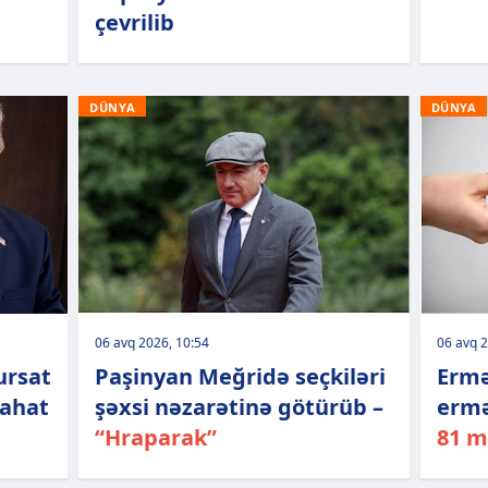
çevrilib
DÜNYA
DÜNYA
06 avq 2026, 10:54
06 avq 2
ursat
Paşinyan Meğridə seçkiləri
Ermə
zahat
şəxsi nəzarətinə götürüb –
ermə
“Hraparak”
81 m