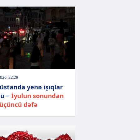
026, 22:29
üstanda yenə işıqlar
ü −
İyulun sonundan
 üçüncü dəfə