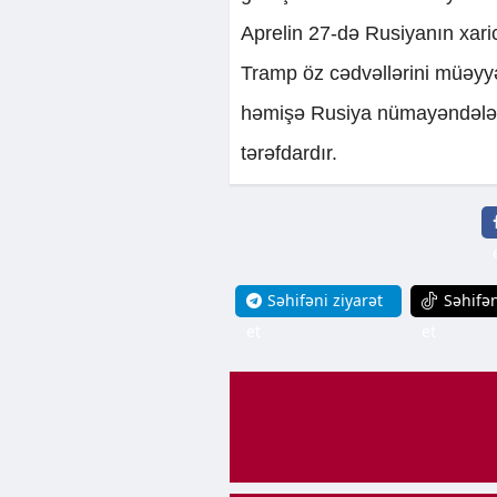
Aprelin 27-də Rusiyanın xaric
Tramp öz cədvəllərini müəyy
həmişə Rusiya nümayəndələri
tərəfdardır.
Səhifəni ziyarət
Səhifən
et
et