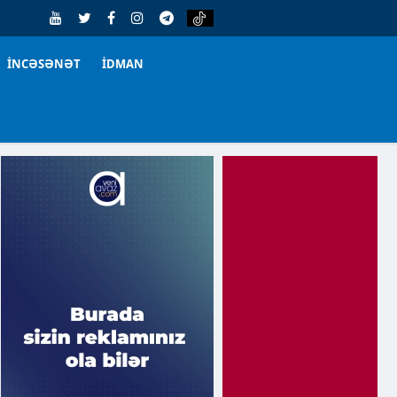
İNCƏSƏNƏT
İDMAN