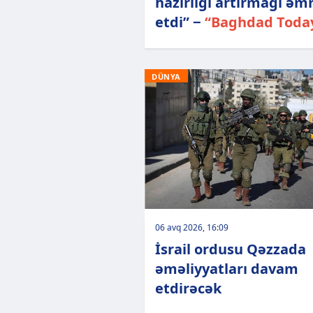
hazırlığı artırmağı əm
etdi” −
“Baghdad Toda
DÜNYA
06 avq 2026, 16:09
İsrail ordusu Qəzzada
əməliyyatları davam
etdirəcək