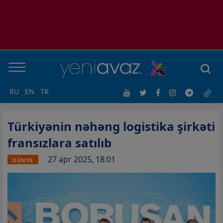
RU
EN
TR
Türkiyənin nəhəng logistika şirkəti
fransızlara satılıb
27 apr 2025, 18:01
DÜNYA