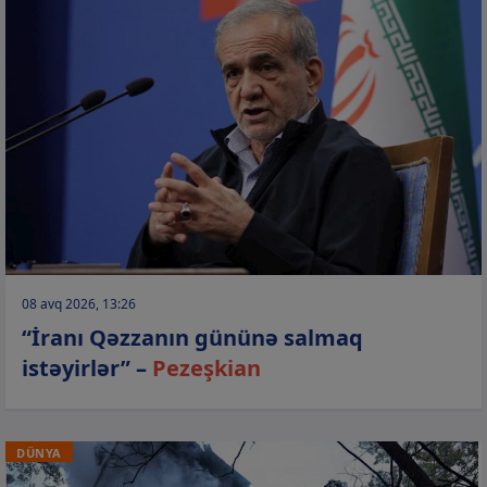
08 avq 2026, 13:26
“İranı Qəzzanın gününə salmaq
istəyirlər” –
Pezeşkian
DÜNYA