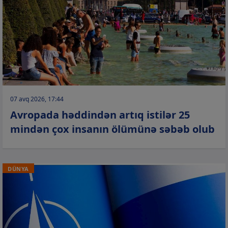
07 avq 2026, 17:44
Avropada həddindən artıq istilər 25
mindən çox insanın ölümünə səbəb olub
DÜNYA