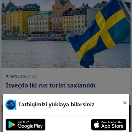
07 avq 2026, 21:27
İsveçdə iki rus turist saxlanıldı
×
Tətbiqimizi yükləyə bilərsiniz
DÜNYA