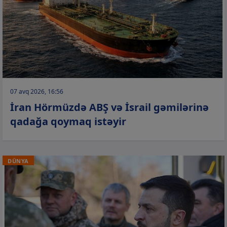
07 avq 2026, 16:56
İran Hörmüzdə ABŞ və İsrail gəmilərinə
qadağa qoymaq istəyir
DÜNYA