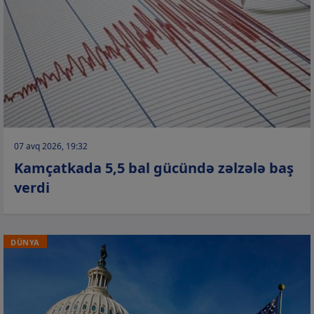
07 avq 2026, 19:32
Kamçatkada 5,5 bal gücündə zəlzələ baş
verdi
DÜNYA