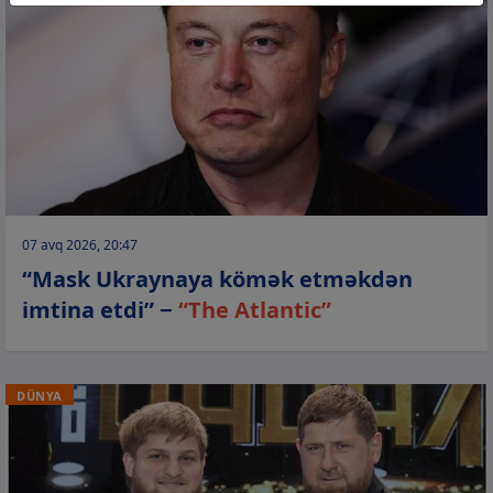
07 avq 2026, 20:47
“Mask Ukraynaya kömək etməkdən
imtina etdi” −
“The Atlantic”
DÜNYA