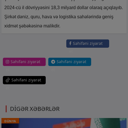
2024-cü il dövriyyəsini 18,3 milyard dollar olaraq açıqlayıb.
Şirkət dəniz, quru, hava və logistika sahələrində geniş
xidmət şəbəkəsinə malikdir.
Səhifəni ziyarət
et
Səhifəni ziyarət
Səhifəni ziyarət
et
et
Səhifəni ziyarət
et
DİGƏR XƏBƏRLƏR
DÜNYA