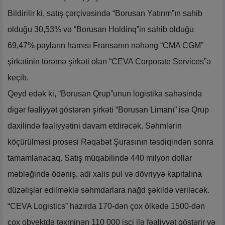
Bildirilir ki, satış çərçivəsində “Borusan Yatırım”ın sahib
olduğu 30,53% və “Borusan Holdinq”in sahib olduğu
69,47% payların hamısı Fransanın nəhəng “CMA CGM”
şirkətinin törəmə şirkəti olan “CEVA Corporate Services”ə
keçib.
Qeyd edək ki, “Borusan Qrup”unun logistika sahəsində
digər fəaliyyət göstərən şirkəti “Borusan Limanı” isə Qrup
daxilində fəaliyyətini davam etdirəcək. Səhmlərin
köçürülməsi prosesi Rəqabət Şurasının təsdiqindən sonra
tamamlanacaq. Satış müqabilində 440 milyon dollar
məbləğində ödəniş, adi xalis pul və dövriyyə kapitalına
düzəlişlər edilməklə səhmdarlara nağd şəkildə veriləcək.
“CEVA Logistics” hazırda 170-dən çox ölkədə 1500-dən
çox obyektdə təxminən 110 000 işçi ilə fəaliyyət göstərir və