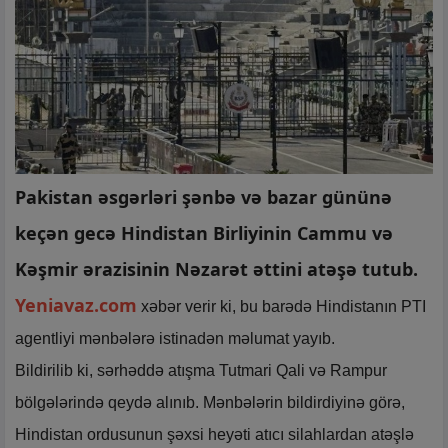
Pakistan əsgərləri şənbə və bazar gününə
keçən gecə Hindistan Birliyinin Cammu və
Kəşmir ərazisinin Nəzarət əttini atəşə tutub.
Yeniavaz.com
xəbər verir ki, bu barədə Hindistanın PTI
agentliyi mənbələrə istinadən məlumat yayıb.
Bildirilib ki, sərhəddə atışma Tutmari Qali və Rampur
bölgələrində qeydə alınıb. Mənbələrin bildirdiyinə görə,
Hindistan ordusunun şəxsi heyəti atıcı silahlardan atəşlə