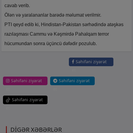
cavab verib.
Ölən və yaralananlar barədə məlumat verilmir.
PTI qeyd edib ki, Hindistan-Pakistan sərhədində atəşkəs
razılaşması Cammu və Kəşmirdə Pahalqam terror
hücumundan sonra üçüncü dəfədir pozulub.
Səhifəni ziyarət
et
Səhifəni ziyarət
Səhifəni ziyarət
et
et
Səhifəni ziyarət
et
DİGƏR XƏBƏRLƏR