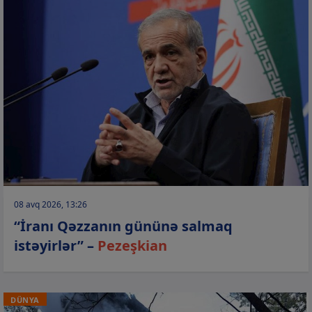
08 avq 2026, 13:26
“İranı Qəzzanın gününə salmaq
istəyirlər” –
Pezeşkian
DÜNYA