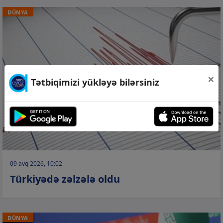
DÜNYA
×
Tətbiqimizi yükləyə bilərsiniz
09 avq 2026, 10:02
Türkiyədə zəlzələ oldu
DÜNYA