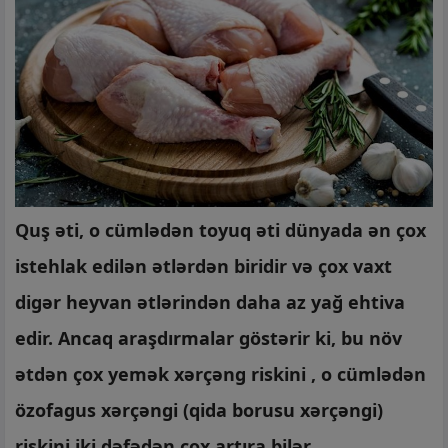
Quş əti, o cümlədən toyuq əti dünyada ən çox
istehlak edilən ətlərdən biridir və çox vaxt
digər heyvan ətlərindən daha az yağ ehtiva
edir. Ancaq araşdırmalar göstərir ki, bu növ
ətdən çox yemək xərçəng riskini , o cümlədən
özofagus xərçəngi (qida borusu xərçəngi)
riskini iki dəfədən çox artıra bilər.