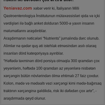
Yeniavaz.com
xəbər verir ki, İtaliyanın Milli
Qastroenterologiya İnstitutunun mütəxəssisləri qida və içki
vərdişləri ilə bağlı anket dolduran 5000-ə yaxın insanın
məlumatlarını araşdırıblar.
Araşdırmanın nəticələri “Nutrients” jurnalında dərc olunub.
Alimlər nə qədər quş əti istehlak etməsindən asılı olaraq
insanları dörd kateqoriyaya ayırıblar.
“Həftədə təxminən dörd porsiya olmaqla 300 qramdan çox
yeyənlərin, həftədə 100 qramdan az yeyənlərə nisbətən
xərçəngin bütün növlərindən ölmə ehtimalı 27 faiz çoxdur.
Kolon, mədə və mədəaltı vəzi xərçəngi kimi mədə-bağırsaq
traktının xərçənginə gəldikdə, risk iki dəfədən çox artır”, -
araşdırmada qeyd olunur.