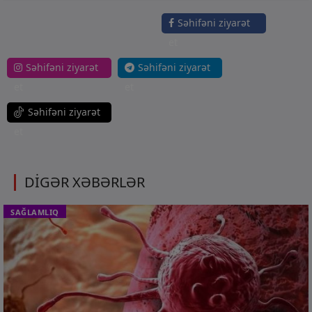
Səhifəni ziyarət
et
Səhifəni ziyarət
Səhifəni ziyarət
et
et
Səhifəni ziyarət
et
DİGƏR XƏBƏRLƏR
SAĞLAMLIQ