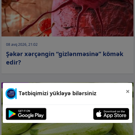
08 avq 2026, 21:02
Şəkər xərçəngin “gizlənməsinə” kömək
edir?
SAĞLAMLIQ
×
Tətbiqimizi yükləyə bilərsiniz