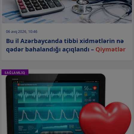
06 avq 2026, 10:46
Bu il Azərbaycanda tibbi xidmətlərin nə
qədər bahalandığı açıqlandı –
Qiymətlər
SAĞLAMLIQ