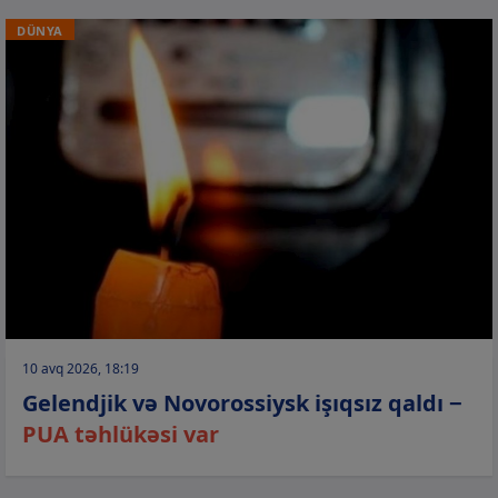
DÜNYA
10 avq 2026, 18:19
Gelendjik və Novorossiysk işıqsız qaldı −
PUA təhlükəsi var