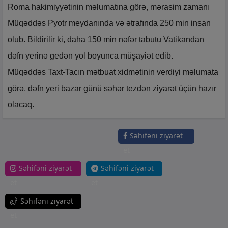
Roma hakimiyyətinin məlumatına görə, mərasim zamanı
Müqəddəs Pyotr meydanında və ətrafında 250 min insan
olub. Bildirilir ki, daha 150 min nəfər tabutu Vatikandan
dəfn yerinə gedən yol boyunca müşayiət edib.
Müqəddəs Taxt-Tacın mətbuat xidmətinin verdiyi məlumata
görə, dəfn yeri bazar günü səhər tezdən ziyarət üçün hazır
olacaq.
Səhifəni ziyarət
et
Səhifəni ziyarət
Səhifəni ziyarət
et
et
Səhifəni ziyarət
et