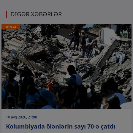
DİGƏR XƏBƏRLƏR
DÜNYA
10 avq 2026, 21:08
Kolumbiyada ölənlərin sayı 70-ə çatdı