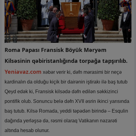
Roma Papası Fransisk Böyük Məryəm
Kilsəsinin qəbiristanlığında torpağa tapşırılıb.
Yeniavaz.com
xəbər verir ki, dəfn mərasimi bir neçə
kardinalın da olduğu kiçik bir dairənin iştirakı ilə baş tutub
Qeyd edək ki, Fransisk kilsədə dəfn edilən səkkizinci
pontifik olub. Sonuncu belə dəfn XVII əsrin ikinci yarısında
baş tutub. Kilsə Romada, yeddi təpədən birində – Esqulin
dağında yerləşsə də, rəsmi olaraq Vatikanın nəzarəti
altında hesab olunur.