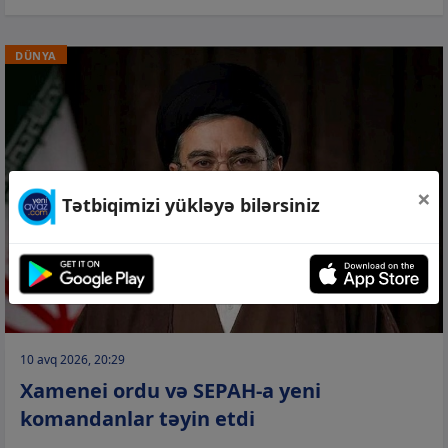
DÜNYA
×
Tətbiqimizi yükləyə bilərsiniz
10 avq 2026, 20:29
Xamenei ordu və SEPAH-a yeni
komandanlar təyin etdi