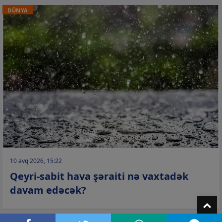
DÜNYA
10 avq 2026, 15:22
Qeyri-sabit hava şəraiti nə vaxtadək
davam edəcək?
T