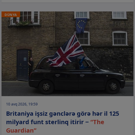
DÜNYA
10 avq 2026, 19:59
Britaniya işsiz gənclərə görə hər il 125
milyard funt sterlinq itirir −
“The
Guardian”