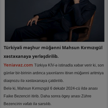
Türkiyəli məşhur müğənni Mahsun Kırmızıgül
xəstəxanaya yerləşdirilib.
Yeniavaz.com
Türkiyə KİV-ə istinadla xəbər verir ki, son
günlər bir-birinin ardınca yaxınlarını itirən müğənni aritmiya
diaqnozu ilə xəstəxanaya çatdırılıb.
Belə ki, Mahsun Kırmızıgül 6 dekabr 2024-cü ildə anası
Faike Bezenciri itirib. Daha sonra ögey anası Zühre
Bezencirin vəfatı ilə sarsılıb.