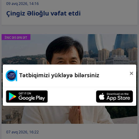
09 avq 2026, 14:16
Çingiz Əlioğlu vəfat etdi
İNCƏSƏNƏT
×
Tətbiqimizi yükləyə bilərsiniz
07 avq 2026, 16:22