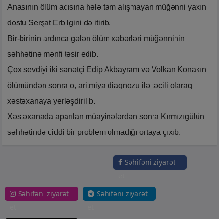
Anasının ölüm acısına hələ tam alışmayan müğənni yaxın
dostu Serşat Erbilgini də itirib.
Bir-birinin ardınca gələn ölüm xəbərləri müğənninin
səhhətinə mənfi təsir edib.
Çox sevdiyi iki sənətçi Edip Akbayram və Volkan Konakın
ölümündən sonra o, aritmiya diaqnozu ilə təcili olaraq
xəstəxanaya yerləşdirilib.
Xəstəxanada aparılan müayinələrdən sonra Kırmızıgülün
səhhətində ciddi bir problem olmadığı ortaya çıxıb.
Səhifəni ziyarət
et
Səhifəni ziyarət
Səhifəni ziyarət
et
et