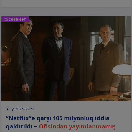
İNCƏSƏNƏT
31 iyl 2026, 22:58
“Netflix”ə qarşı 105 milyonluq iddia
qaldırıldı −
Ofisindən yayımlanmamış