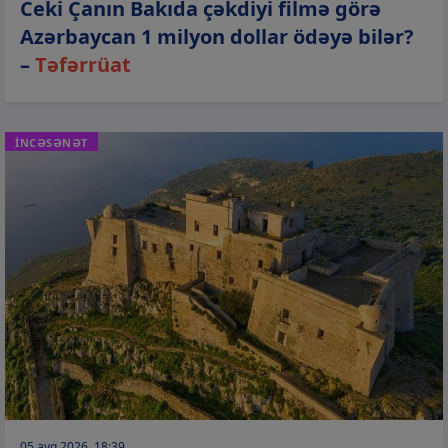
Ceki Çanın Bakıda çəkdiyi filmə görə
Azərbaycan 1 milyon dollar ödəyə bilər?
–
Təfərrüat
İNCƏSƏNƏT
05 avq 2026, 18:39