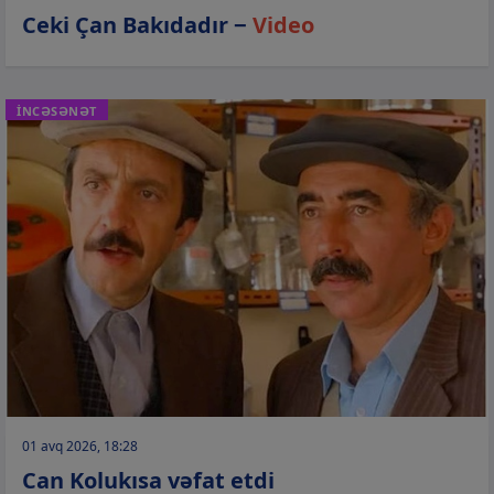
Ceki Çan Bakıdadır −
Video
İNCƏSƏNƏT
01 avq 2026, 18:28
Can Kolukısa vəfat etdi