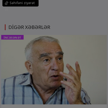
Səhifəni ziyarət
et
DİGƏR XƏBƏRLƏR
İNCƏSƏNƏT