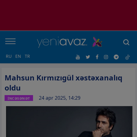
RU
EN
TR
Mahsun Kırmızıgül xəstəxanalıq
oldu
24 apr 2025, 14:29
İNCƏSƏNƏT