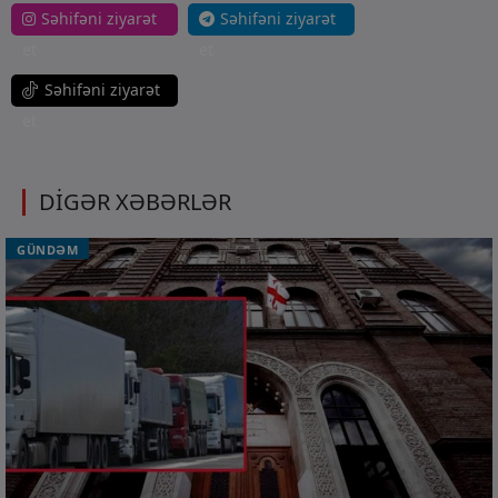
Səhifəni ziyarət
Səhifəni ziyarət
et
et
Səhifəni ziyarət
et
DİGƏR XƏBƏRLƏR
GÜNDƏM