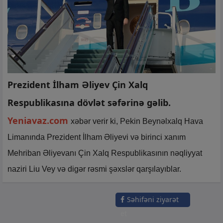
Prezident İlham Əliyev Çin Xalq
Respublikasına dövlət səfərinə gəlib.
Yeniavaz.com
xəbər verir ki, Pekin Beynəlxalq Hava
Limanında Prezident İlham Əliyevi və birinci xanım
Mehriban Əliyevanı Çin Xalq Respublikasının nəqliyyat
naziri Liu Vey və digər rəsmi şəxslər qarşılayıblar.
Səhifəni ziyarət
et