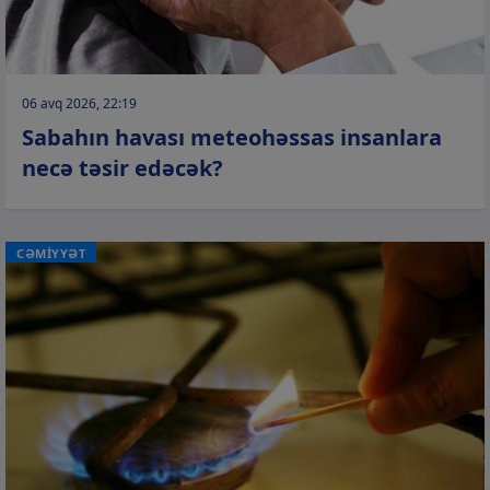
06 avq 2026, 22:19
Sabahın havası meteohəssas insanlara
necə təsir edəcək?
CƏMİYYƏT