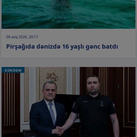
06 avq 2026, 20:17
Pirşağıda dənizdə 16 yaşlı gənc batdı
GÜNDƏM