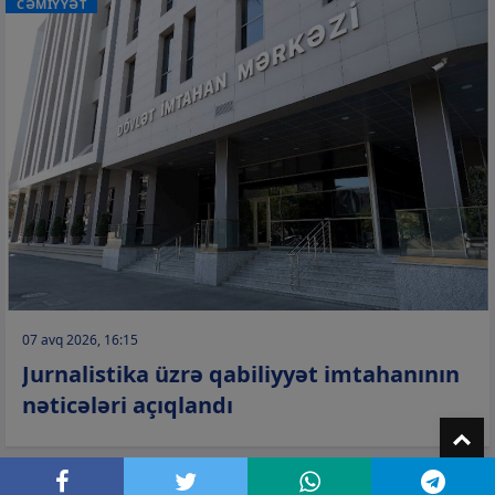
CƏMİYYƏT
07 avq 2026, 16:15
Jurnalistika üzrə qabiliyyət imtahanının
nəticələri açıqlandı
T