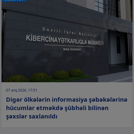
07 avq 2026, 17:51
Digər ölkələrin informasiya şəbəkələrinə
hücumlar etməkdə şübhəli bilinən
şəxslər saxlanıldı