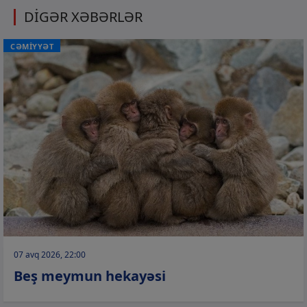
DİGƏR XƏBƏRLƏR
CƏMİYYƏT
07 avq 2026, 22:00
Beş meymun hekayəsi