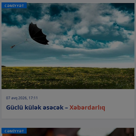
CƏMİYYƏT
07 avq 2026, 17:11
Güclü külək əsəcək –
Xəbərdarlıq
CƏMİYYƏT