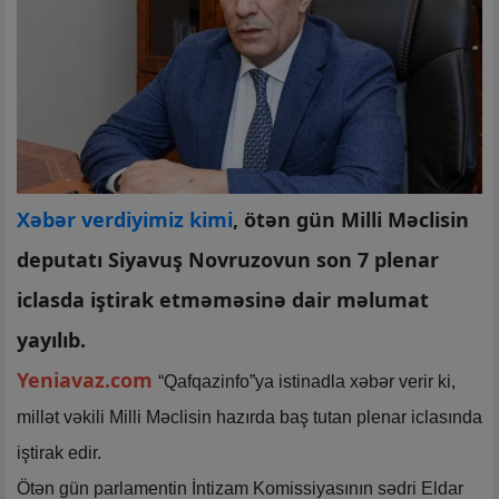
Xəbər verdiyimiz kimi
, ötən gün Milli Məclisin
deputatı Siyavuş Novruzovun son 7 plenar
iclasda iştirak etməməsinə dair məlumat
yayılıb.
Yeniavaz.com
“Qafqazinfo”ya istinadla xəbər verir ki,
millət vəkili Milli Məclisin hazırda baş tutan plenar iclasında
iştirak edir.
Ötən gün parlamentin İntizam Komissiyasının sədri Eldar