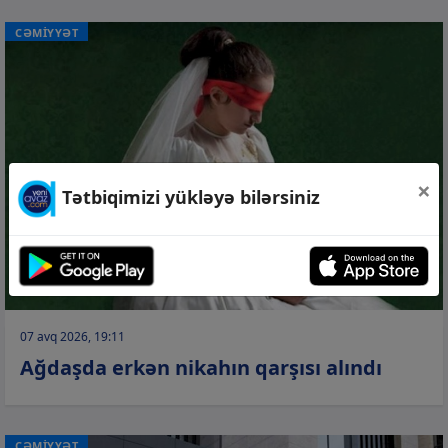
CƏMİYYƏT
×
Tətbiqimizi yükləyə bilərsiniz
07 avq 2026, 19:11
Ağdaşda erkən nikahın qarşısı alındı
CƏMİYYƏT