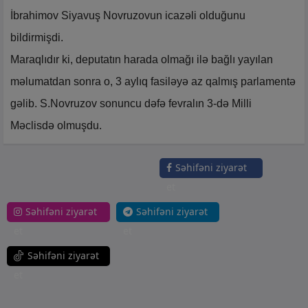
İbrahimov Siyavuş Novruzovun icazəli olduğunu
bildirmişdi.
Maraqlıdır ki, deputatın harada olmağı ilə bağlı yayılan
məlumatdan sonra o, 3 aylıq fasiləyə az qalmış parlamentə
gəlib. S.Novruzov sonuncu dəfə fevralın 3-də Milli
Məclisdə olmuşdu.
Səhifəni ziyarət
et
Səhifəni ziyarət
Səhifəni ziyarət
et
et
Səhifəni ziyarət
et