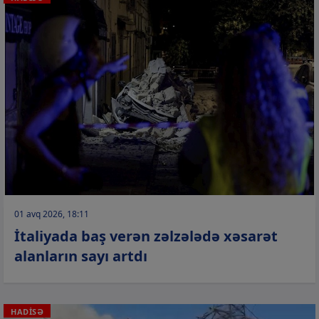
01 avq 2026, 18:11
İtaliyada baş verən zəlzələdə xəsarət
alanların sayı artdı
HADİSƏ