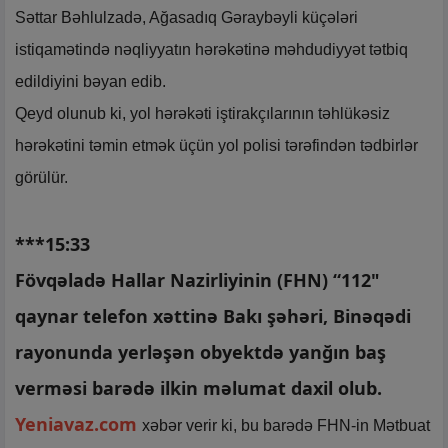
Səttar Bəhlulzadə, Ağasadıq Gəraybəyli küçələri
istiqamətində nəqliyyatın hərəkətinə məhdudiyyət tətbiq
edildiyini bəyan edib.
Qeyd olunub ki, yol hərəkəti iştirakçılarının təhlükəsiz
hərəkətini təmin etmək üçün yol polisi tərəfindən tədbirlər
görülür.
***15:33
Fövqəladə Hallar Nazirliyinin (FHN) “112"
qaynar telefon xəttinə Bakı şəhəri, Binəqədi
rayonunda yerləşən obyektdə yanğın baş
verməsi barədə ilkin məlumat daxil olub.
Yeniavaz.com
xəbər verir ki, bu barədə FHN-in Mətbuat