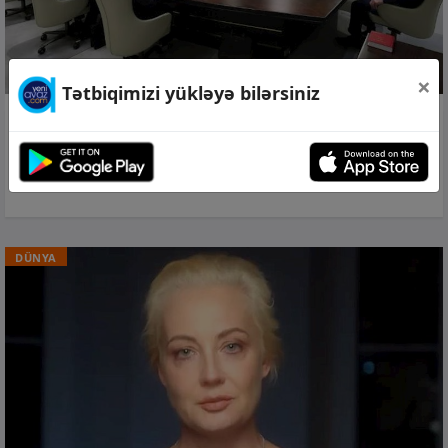
×
Tətbiqimizi yükləyə bilərsiniz
07 avq 2026, 00:06
“Konkret addımların atılması vacibdir” −
Türkiyə TŞ
DÜNYA