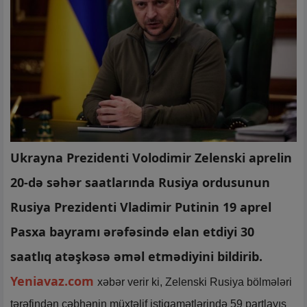
Ukrayna Prezidenti Volodimir Zelenski aprelin
20-də səhər saatlarında Rusiya ordusunun
Rusiya Prezidenti Vladimir Putinin 19 aprel
Pasxa bayramı ərəfəsində elan etdiyi 30
saatlıq atəşkəsə əməl etmədiyini bildirib.
Yeniavaz.com
xəbər verir ki, Zelenski Rusiya bölmələri
tərəfindən cəbhənin müxtəlif istiqamətlərində 59 partlayış