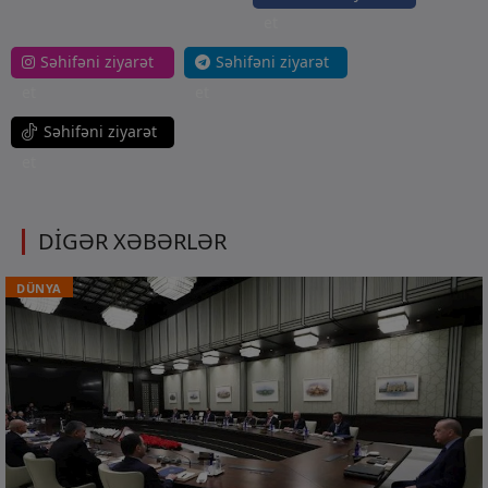
et
Səhifəni ziyarət
Səhifəni ziyarət
et
et
Səhifəni ziyarət
et
DİGƏR XƏBƏRLƏR
DÜNYA