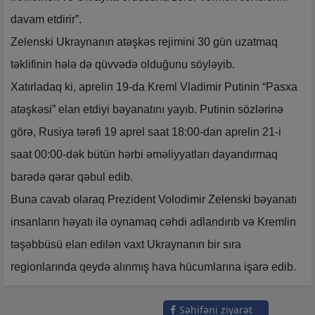
davam etdirir”.
Zelenski Ukraynanın atəşkəs rejimini 30 gün uzatmaq
təklifinin hələ də qüvvədə olduğunu söyləyib.
Xatırladaq ki, aprelin 19-da Kreml Vladimir Putinin “Pasxa
atəşkəsi” elan etdiyi bəyanatını yayıb. Putinin sözlərinə
görə, Rusiya tərəfi 19 aprel saat 18:00-dan aprelin 21-i
saat 00:00-dək bütün hərbi əməliyyatları dayandırmaq
barədə qərar qəbul edib.
Buna cavab olaraq Prezident Volodimir Zelenski bəyanatı
insanların həyatı ilə oynamaq cəhdi adlandırıb və Kremlin
təşəbbüsü elan edilən vaxt Ukraynanın bir sıra
regionlarında qeydə alınmış hava hücumlarına işarə edib.
Səhifəni ziyarət