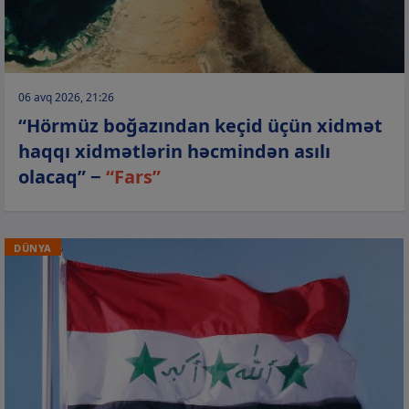
06 avq 2026, 21:26
“Hörmüz boğazından keçid üçün xidmət
haqqı xidmətlərin həcmindən asılı
olacaq” −
“Fars”
DÜNYA