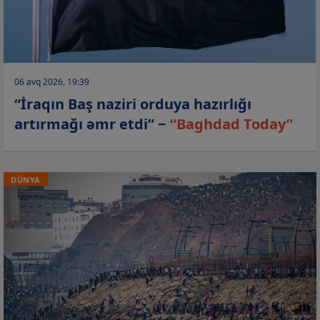
06 avq 2026, 19:39
“İraqın Baş naziri orduya hazırlığı
artırmağı əmr etdi” −
“Baghdad Today”
DÜNYA