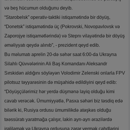
və beş hücumun olduğunu deyib.
“Starobelsk” operativ-taktiki istiqamətində bir döyüş,
“Donetsk” istiqamətində üç (Pokrovski, Novopavlovsk və
Zaporojye istiqamətlərində) və Stepnı vilayətində bir döyüş
əməliyyatı qeydə alınıb”, - prezident qeyd edib.
Bu məlumatı aprelin 20-də səhər saat 6:00-da Ukrayna
Silahlı Qüvvələrinin Ali Baş Komandanı Aleksandr
Sırskidən aldığını söyləyən Volodimir Zelenski onlarla FPV
pilotsuz təyyarəsinin də müşahidə edildiyini qeyd edib:
“Döyüşçülərimiz hər yerdə düşmənə layiq olduğu kimi
cavab verəcək. Ümumiyyətlə, Pasxa səhəri biz təsdiq edə
bilərik ki, Rusiya ordusu ümumilikdə atəşkəs olduğu
təəssüratı yaratmağa çalışır, lakin ayrı-ayrı ərazilərdə
irəliləmək və Ukrayna ordusuna zərər vermək cəhdlərini