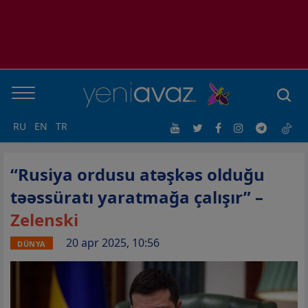
RU
EN
TR
“Rusiya ordusu atəşkəs olduğu
təəssüratı yaratmağa çalışır” –
Zelenski
20 apr 2025, 10:56
DÜNYA