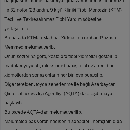
dəqiqləşdirilməmiş bakteriyal qida zəhərlənməsi diaqnozu
ilə 32 nəfər (23 qadın, 9 kişi) Kliniki Tibbi Mərkəzin (KTM)
Təcili və Təxirəsalınmaz Tibbi Yardım şöbəsinə
yerləşdirilib.
Bu barədə KTM-in Mətbuat Xidmətinin rəhbəri Ruzbeh
Məmməd məlumat verib.
Onun sözlərinə görə, xəstələrə tibbi xidmətlər göstərilib,
mədələri yuyulub, infeksionist baxışı olub. Zəruri tibbi
xidmətlərdən sonra onların hər biri evə buraxılıb.
Digər tərəfdən, toyda zəhərlənmə ilə bağlı Azərbaycan
Qida Təhlükəsizliyi Agentliyi (AQTA) də araşdırmaya
başlayıb.
Bu barədə AQTA-dan məlumat verilib.
Məlumatda baş verən hadisənin səbəbləri, həmçinin qida