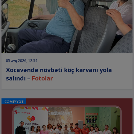
05 avq 2026, 12:54
Xocavəndə növbəti köç karvanı yola
salındı –
Fotolar
CƏMİYYƏT