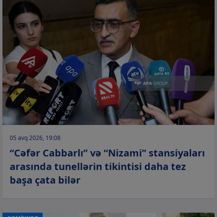
05 avq 2026, 19:08
“Cəfər Cabbarlı” və “Nizami” stansiyaları
arasında tunellərin tikintisi daha tez
başa çata bilər