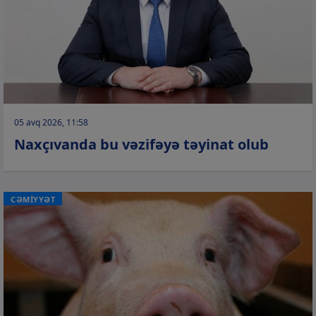
05 avq 2026, 11:58
Naxçıvanda bu vəzifəyə təyinat olub
CƏMİYYƏT