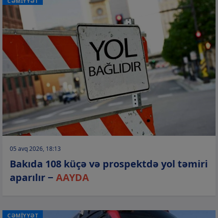
CƏMİYYƏT
05 avq 2026, 18:13
Bakıda 108 küçə və prospektdə yol təmiri
aparılır −
AAYDA
CƏMİYYƏT