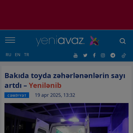
RU
EN
TR
Bakıda toyda zəhərlənənlərin sayı
artdı –
Yenilənib
19 apr 2025, 13:32
CƏMİYYƏT