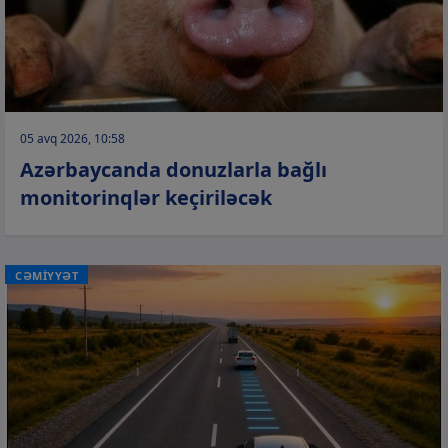
05 avq 2026, 10:58
Azərbaycanda donuzlarla bağlı
monitorinqlər keçiriləcək
CƏMİYYƏT