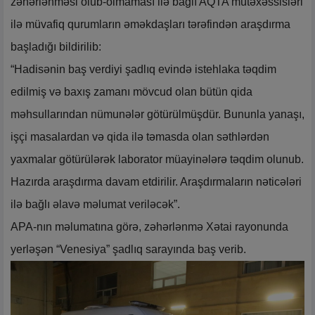
zəhərlənməsi olub-olmaması ilə bağlı AQTA mütəxəssisləri
ilə müvafiq qurumların əməkdaşları tərəfindən araşdırma
başladığı bildirilib:
“Hadisənin baş verdiyi şadlıq evində istehlaka təqdim
edilmiş və baxış zamanı mövcud olan bütün qida
məhsullarından nümunələr götürülmüşdür. Bununla yanaşı,
işçi masalardan və qida ilə təmasda olan səthlərdən
yaxmalar götürülərək laborator müayinələrə təqdim olunub.
Hazırda araşdırma davam etdirilir. Araşdırmaların nəticələri
ilə bağlı əlavə məlumat veriləcək”.
APA-nın məlumatına görə, zəhərlənmə Xətai rayonunda
yerləşən “Venesiya” şadlıq sarayında baş verib.