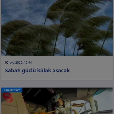
05 avq 2026, 15:44
Sabah güclü külək əsəcək
CƏMİYYƏT