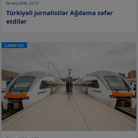
04 avq 2026, 22:19
Türkiyəli jurnalistlər Ağdama səfər
etdilər
CƏMİYYƏT