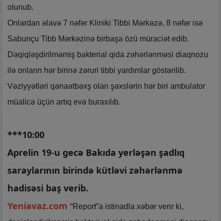
olunub.
Onlardan əlavə 7 nəfər Kliniki Tibbi Mərkəzə, 8 nəfər isə
Sabunçu Tibb Mərkəzinə birbaşa özü müraciət edib.
Dəqiqləşdirilməmiş bakterial qida zəhərlənməsi diaqnozu
ilə onların hər birinə zəruri tibbi yardımlar göstərilib.
Vəziyyətləri qənaətbəxş olan şəxslərin hər biri ambulator
müalicə üçün artıq evə buraxılıb.
***10:00
Aprelin 19-u gecə Bakıda yerləşən şadlıq
saraylarının birində kütləvi zəhərlənmə
hadisəsi baş verib.
Yeniavaz.com
“Report”a istinadla xəbər verir ki,