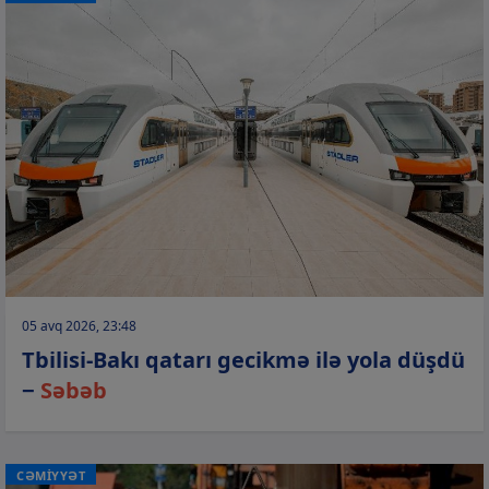
05 avq 2026, 23:48
Tbilisi-Bakı qatarı gecikmə ilə yola düşdü
−
Səbəb
CƏMİYYƏT