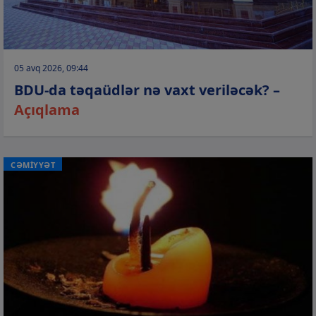
05 avq 2026, 09:44
BDU-da təqaüdlər nə vaxt veriləcək? –
Açıqlama
CƏMİYYƏT