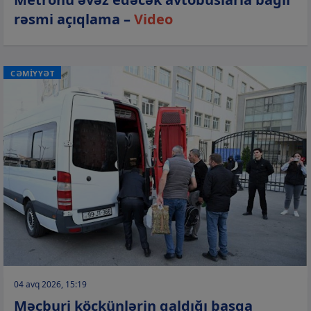
rəsmi açıqlama –
Video
CƏMİYYƏT
04 avq 2026, 15:19
Məcburi köçkünlərin qaldığı başqa