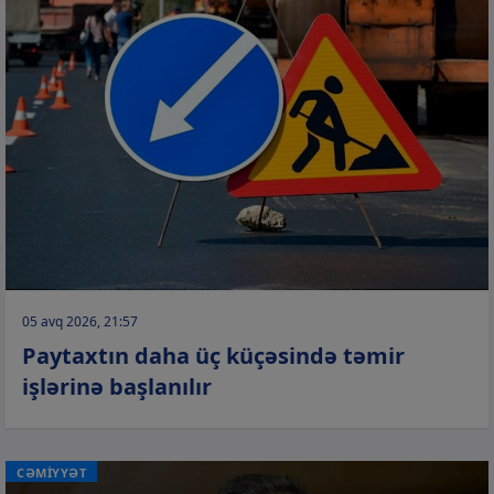
05 avq 2026, 21:57
Paytaxtın daha üç küçəsində təmir
işlərinə başlanılır
CƏMİYYƏT