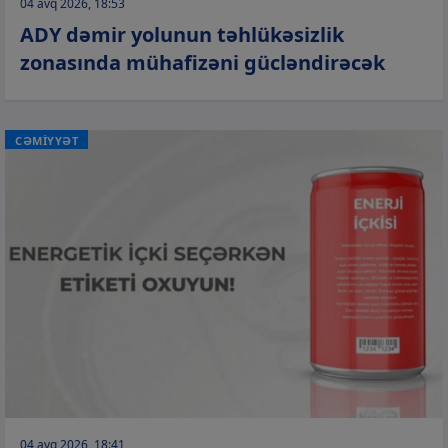
04 avq 2026, 18:53
ADY dəmir yolunun təhlükəsizlik
zonasında mühafizəni gücləndirəcək
CƏMİYYƏT
04 avq 2026, 18:41