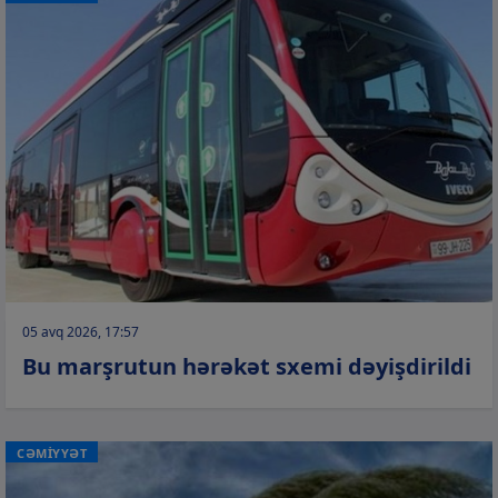
05 avq 2026, 17:57
Bu marşrutun hərəkət sxemi dəyişdirildi
CƏMİYYƏT