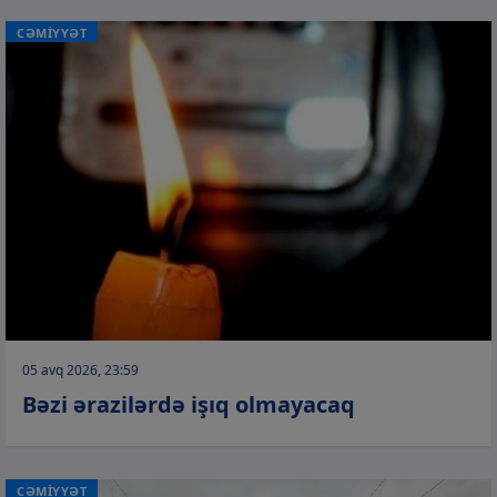
CƏMİYYƏT
05 avq 2026, 23:59
Bəzi ərazilərdə işıq olmayacaq
CƏMİYYƏT