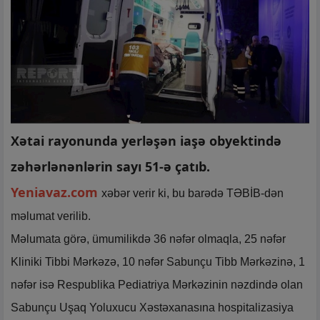
Xətai rayonunda yerləşən iaşə obyektində
zəhərlənənlərin sayı 51-ə çatıb.
Yeniavaz.com
xəbər verir ki, bu barədə TƏBİB-dən
məlumat verilib.
Məlumata görə, ümumilikdə 36 nəfər olmaqla, 25 nəfər
Kliniki Tibbi Mərkəzə, 10 nəfər Sabunçu Tibb Mərkəzinə, 1
nəfər isə Respublika Pediatriya Mərkəzinin nəzdində olan
Sabunçu Uşaq Yoluxucu Xəstəxanasına hospitalizasiya