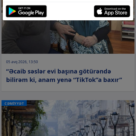
05 avq 2026, 13:50
“Əcaib səslər evi başına götürəndə
bilirəm ki, anam yenə “TikTok”a baxır”
CƏMİYYƏT