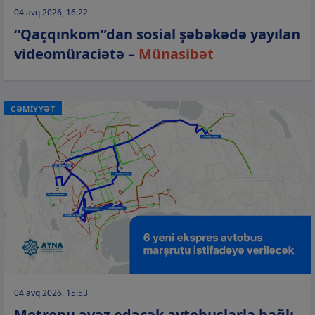
04 avq 2026, 16:22
“Qaçqınkom”dan sosial şəbəkədə yayılan
videomüraciətə –
Münasibət
CƏMİYYƏT
04 avq 2026, 15:53
Metronu əvəz edəcək avtobuslarla bağlı