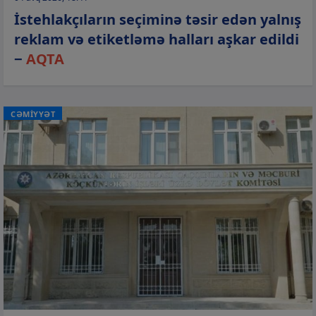
İstehlakçıların seçiminə təsir edən yalnış
reklam və etiketləmə halları aşkar edildi
−
AQTA
CƏMİYYƏT