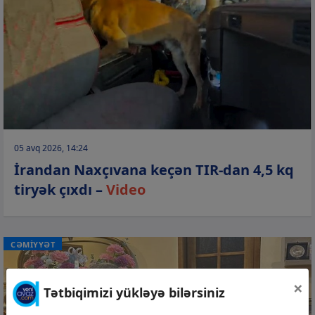
05 avq 2026, 14:24
İrandan Naxçıvana keçən TIR-dan 4,5 kq
tiryək çıxdı –
Video
CƏMİYYƏT
×
Tətbiqimizi yükləyə bilərsiniz