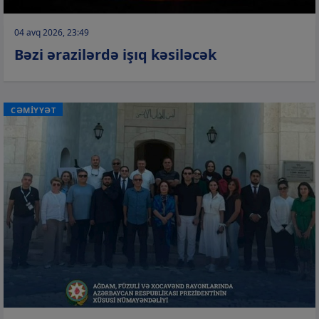
04 avq 2026, 23:49
Bəzi ərazilərdə işıq kəsiləcək
CƏMİYYƏT