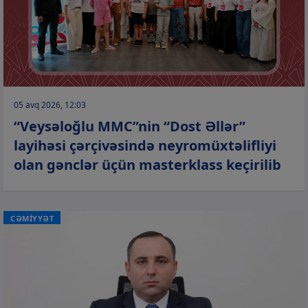
05 avq 2026, 12:03
“Veysəloğlu MMC”nin “Dost Əllər”
layihəsi çərçivəsində neyromüxtəlifliyi
olan gənclər üçün masterklass keçirilib
CƏMİYYƏT