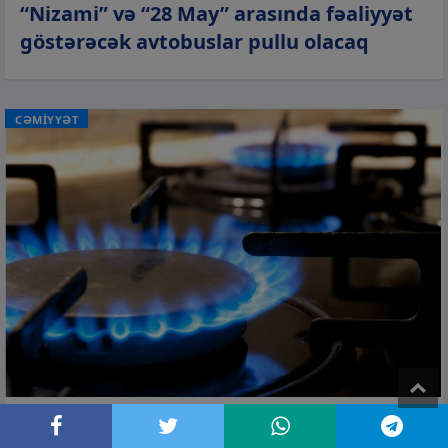
“Nizami” və “28 May” arasında fəaliyyət
göstərəcək avtobuslar pullu olacaq
CƏMİYYƏT
T
04 avq 2026, 14:37