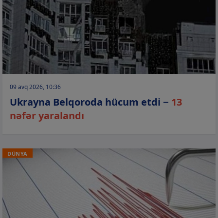
09 avq 2026, 10:36
Ukrayna Belqoroda hücum etdi −
13
nəfər yaralandı
DÜNYA