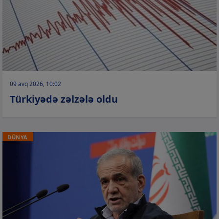
09 avq 2026, 10:02
Türkiyədə zəlzələ oldu
DÜNYA