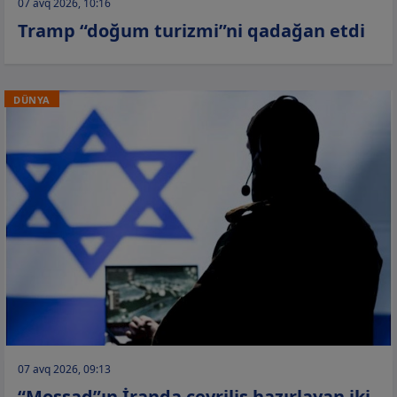
07 avq 2026, 10:16
Tramp “doğum turizmi”ni qadağan etdi
DÜNYA
07 avq 2026, 09:13
“Mossad”ın İranda çevriliş hazırlayan iki