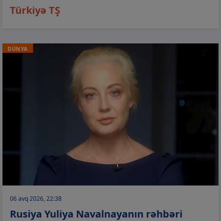
Türkiyə TŞ
DÜNYA
06 avq 2026, 22:38
Rusiya Yuliya Navalnayanın rəhbəri