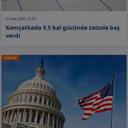
07 avq 2026, 19:32
Kamçatkada 5,5 bal gücündə zəlzələ baş
verdi
DÜNYA