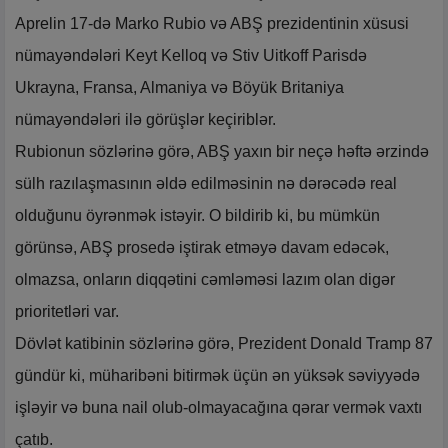
Aprelin 17-də Marko Rubio və ABŞ prezidentinin xüsusi
nümayəndələri Keyt Kelloq və Stiv Uitkoff Parisdə
Ukrayna, Fransa, Almaniya və Böyük Britaniya
nümayəndələri ilə görüşlər keçiriblər.
Rubionun sözlərinə görə, ABŞ yaxın bir neçə həftə ərzində
sülh razılaşmasının əldə edilməsinin nə dərəcədə real
olduğunu öyrənmək istəyir. O bildirib ki, bu mümkün
görünsə, ABŞ prosedə iştirak etməyə davam edəcək,
olmazsa, onların diqqətini cəmləməsi lazım olan digər
prioritetləri var.
Dövlət katibinin sözlərinə görə, Prezident Donald Tramp 87
gündür ki, müharibəni bitirmək üçün ən yüksək səviyyədə
işləyir və buna nail olub-olmayacağına qərar vermək vaxtı
çatıb.