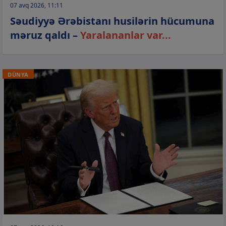
07 avq 2026, 11:11
Səudiyyə Ərəbistanı husilərin hücumuna
məruz qaldı –
Yaralananlar var...
DÜNYA