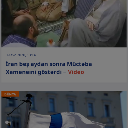
09 avq 2026, 13:14
İran beş aydan sonra Müctəba
Xameneini göstərdi −
Video
DÜNYA