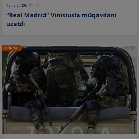
07 avq 2026, 12:20
“Real Madrid” Vinisiusla müqaviləni
uzatdı
DÜNYA