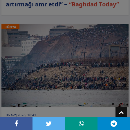
artırmağı əmr etdi” −
“Baghdad Today”
DÜNYA
T
06 avq 2026, 18:41
Seutadakı miqrant axını nəticəsində 100-