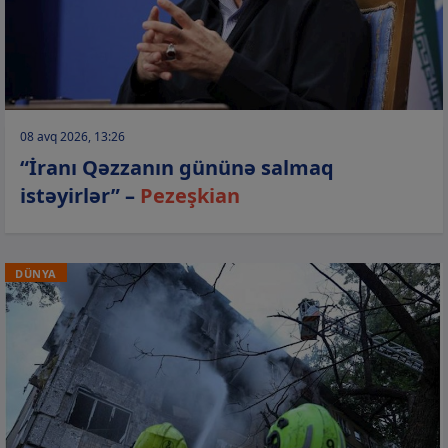
08 avq 2026, 13:26
“İranı Qəzzanın gününə salmaq
istəyirlər” –
Pezeşkian
DÜNYA