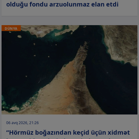
olduğu fondu arzuolunmaz elan etdi
DÜNYA
06 avq 2026, 21:26
“Hörmüz boğazından keçid üçün xidmət