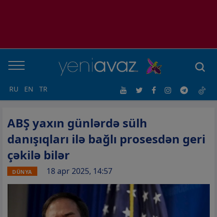
RU
EN
TR
ABŞ yaxın günlərdə sülh
danışıqları ilə bağlı prosesdən geri
çəkilə bilər
18 apr 2025, 14:57
DÜNYA