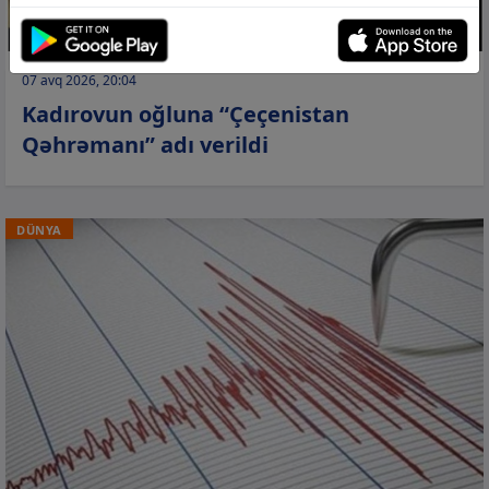
07 avq 2026, 20:04
Kadırovun oğluna “Çeçenistan
Qəhrəmanı” adı verildi
DÜNYA