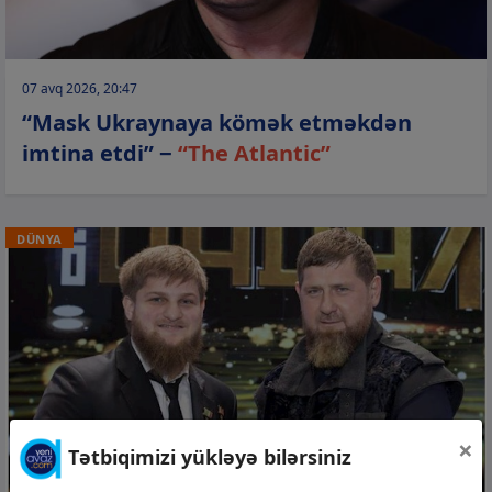
07 avq 2026, 20:47
“Mask Ukraynaya kömək etməkdən
imtina etdi” −
“The Atlantic”
DÜNYA
×
Tətbiqimizi yükləyə bilərsiniz