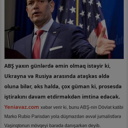
ABŞ yaxın günlərdə əmin olmaq istəyir ki,
Ukrayna və Rusiya arasında atəşkəs əldə
oluna bilər, əks halda, çox güman ki, prosesdə
iştirakını davam etdirməkdən imtina edəcək.
Yeniavaz.com
xəbər verir ki, bunu ABŞ-nin Dövlət katibi
Marko Rubio Parisdən yola düşməzdən əvvəl jurnalistlərə
Vaşinqtonun mövqeyi barədə danışarkən deyib.