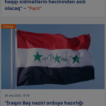
haqqı xidmətlərin həcmindən asılı
olacaq” −
“Fars”
DÜNYA
06 avq 2026, 19:39
“İraqın Baş naziri orduya hazırlığı