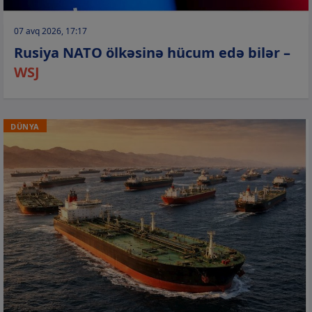
07 avq 2026, 17:17
Rusiya NATO ölkəsinə hücum edə bilər –
WSJ
DÜNYA