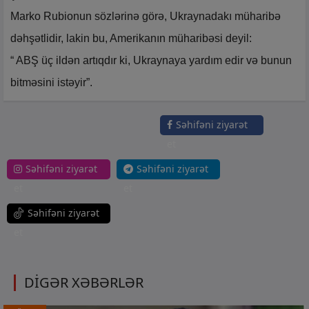
Marko Rubionun sözlərinə görə, Ukraynadakı müharibə
dəhşətlidir, lakin bu, Amerikanın müharibəsi deyil:
“ ABŞ üç ildən artıqdır ki, Ukraynaya yardım edir və bunun
bitməsini istəyir”.
Səhifəni ziyarət
et
Səhifəni ziyarət
Səhifəni ziyarət
et
et
Səhifəni ziyarət
et
DİGƏR XƏBƏRLƏR