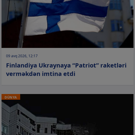
09 avq 2026, 12:17
Finlandiya Ukraynaya “Patriot” raketləri
verməkdən imtina etdi
DÜNYA