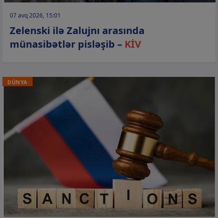
07 avq 2026, 15:01
Zelenski ilə Zalujnı arasında
münasibətlər pisləşib –
KİV
DÜNYA