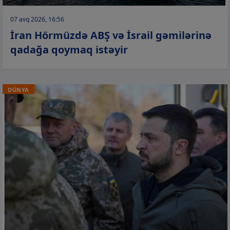
07 avq 2026, 16:56
İran Hörmüzdə ABŞ və İsrail gəmilərinə
qadağa qoymaq istəyir
DÜNYA