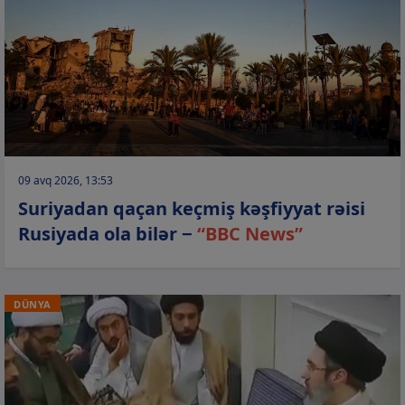
09 avq 2026, 13:53
Suriyadan qaçan keçmiş kəşfiyyat rəisi
Rusiyada ola bilər −
“BBC News”
DÜNYA