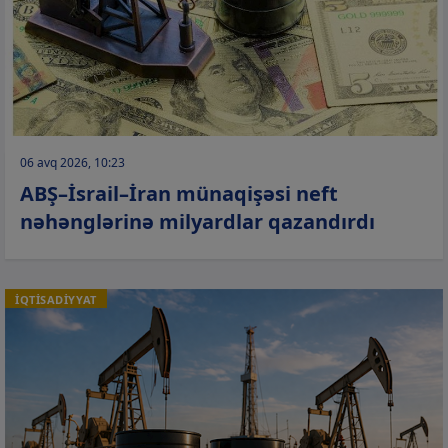
06 avq 2026, 10:23
ABŞ–İsrail–İran münaqişəsi neft
nəhənglərinə milyardlar qazandırdı
İQTİSADİYYAT