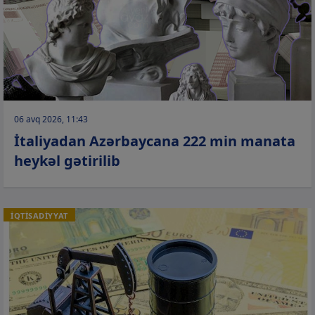
06 avq 2026, 11:43
İtaliyadan Azərbaycana 222 min manata
heykəl gətirilib
İQTİSADİYYAT