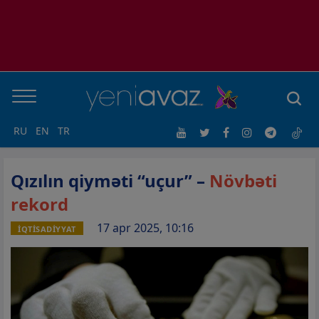
RU
EN
TR
Qızılın qiyməti “uçur” –
Növbəti
rekord
17 apr 2025, 10:16
İQTİSADİYYAT