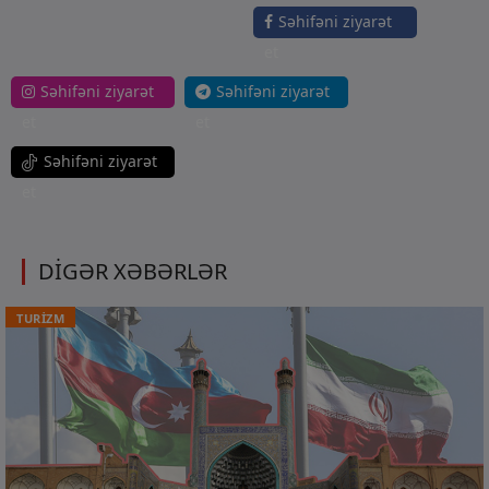
Səhifəni ziyarət
et
Səhifəni ziyarət
Səhifəni ziyarət
et
et
Səhifəni ziyarət
et
DİGƏR XƏBƏRLƏR
TURİZM