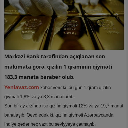
Mərkəzi Bank tərəfindən açıqlanan son
məlumata görə, qızılın 1 qramının qiyməti
183,3 manata bərabər olub.
Yeniavaz.com
xəbər verir ki, bu gün 1 qram qızılın
qiyməti 1,8% və ya 3,3 manat artıb.
Son bir ay ərzində isə qızılın qiyməti 12% və ya 19,7 manat
bahalaşıb. Qeyd edək ki, qızılın qiyməti Azərbaycanda
indiyə qədər heç vaxt bu səviyyəyə çatmayıb.