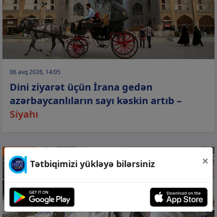
06 avq 2026, 14:05
Dini ziyarət üçün İrana gedən
azərbaycanlıların sayı kəskin artıb –
Siyahı
TİCARƏT
×
Tətbiqimizi yükləyə bilərsiniz