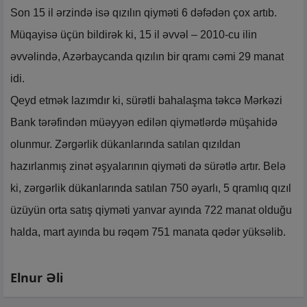
Son 15 il ərzində isə qızılın qiyməti 6 dəfədən çox artıb.
Müqayisə üçün bildirək ki, 15 il əvvəl – 2010-cu ilin
əvvəlində, Azərbaycanda qızılın bir qramı cəmi 29 manat
idi.
Qeyd etmək lazımdır ki, sürətli bahalaşma təkcə Mərkəzi
Bank tərəfindən müəyyən edilən qiymətlərdə müşahidə
olunmur. Zərgərlik dükanlarında satılan qızıldan
hazırlanmış zinət əşyalarının qiyməti də sürətlə artır. Belə
ki, zərgərlik dükanlarında satılan 750 əyarlı, 5 qramlıq qızıl
üzüyün orta satış qiyməti yanvar ayında 722 manat olduğu
halda, mart ayında bu rəqəm 751 manata qədər yüksəlib.
Elnur Əli