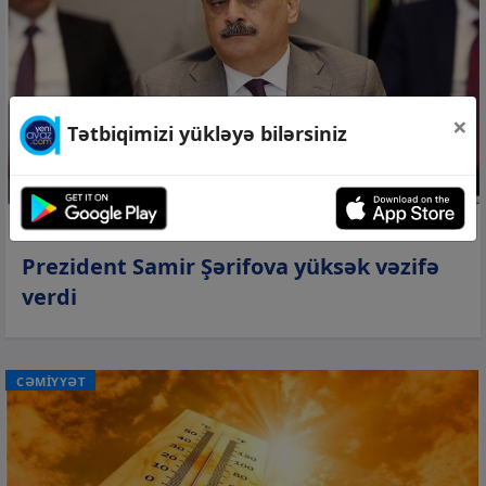
×
Tətbiqimizi yükləyə bilərsiniz
07 avq 2026, 13:57
Prezident Samir Şərifova yüksək vəzifə
verdi
CƏMİYYƏT