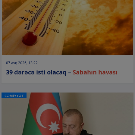
07 avq 2026, 13:22
39 dərəcə isti olacaq –
Sabahın havası
CƏMİYYƏT