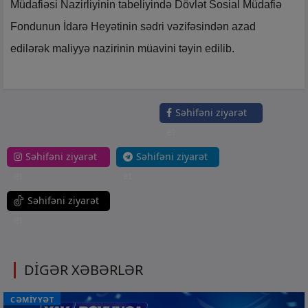
Müdafiəsi Nazirliyinin tabeliyində Dövlət Sosial Müdafiə
Fondunun İdarə Heyətinin sədri vəzifəsindən azad
edilərək maliyyə nazirinin müavini təyin edilib.
Səhifəni ziyarət
et
Səhifəni ziyarət
Səhifəni ziyarət
et
et
Səhifəni ziyarət
et
DİGƏR XƏBƏRLƏR
CƏMİYYƏT