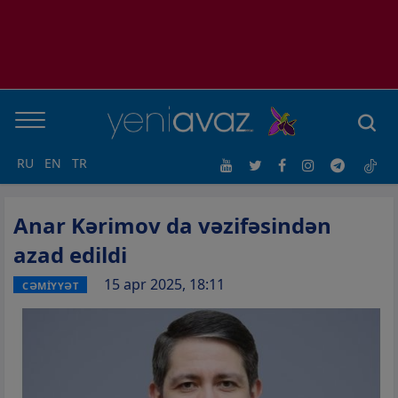
RU
EN
TR
Anar Kərimov da vəzifəsindən
azad edildi
15 apr 2025, 18:11
CƏMİYYƏT