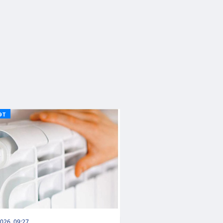
ƏT
026, 09:27