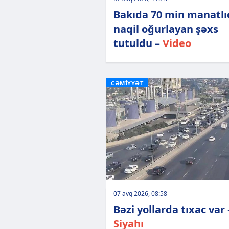
Bakıda 70 min manatlı
naqil oğurlayan şəxs
tutuldu –
Video
CƏMİYYƏT
07 avq 2026, 08:58
Bəzi yollarda tıxac var 
Siyahı