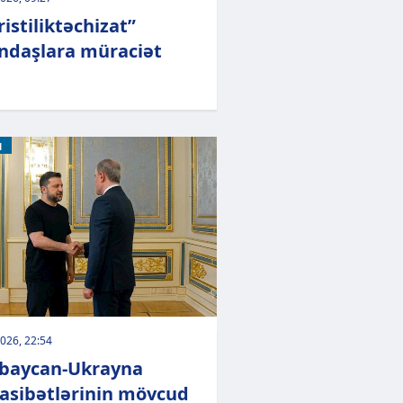
istiliktəchizat”
ndaşlara müraciət
M
026, 22:54
baycan-Ukrayna
sibətlərinin mövcud