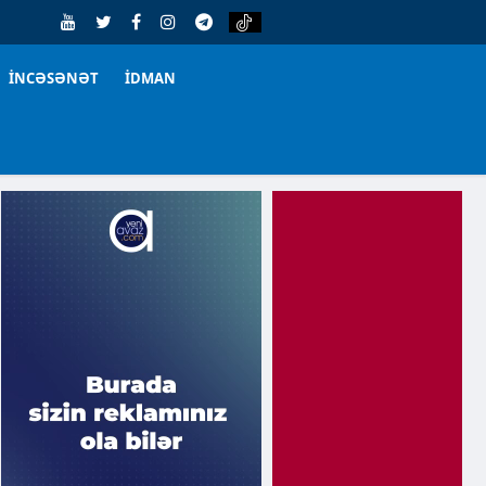
İNCƏSƏNƏT
İDMAN