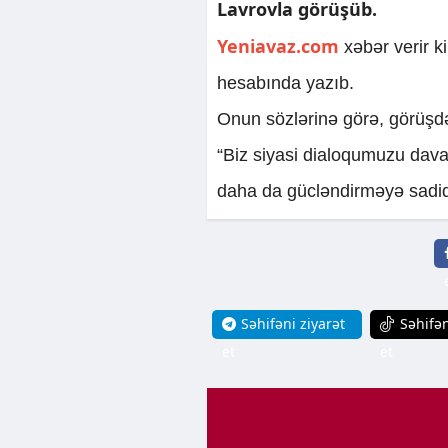
Lavrovla görüşüb.
Yeniavaz.com
xəbər verir 
hesabında yazıb.
Onun sözlərinə görə, görüşdə 
“Biz siyasi dialoqumuzu dava
daha da gücləndirməyə sadiqik”
Səhifəni ziyarət
Səhifən
et
et