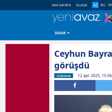
AZ
RU
E
ANA SƏHİFƏ
ƏLAQƏ
DİGƏR
Ceyhun Bayra
görüşdü
12 apr 2025, 15:36
GÜNDƏM