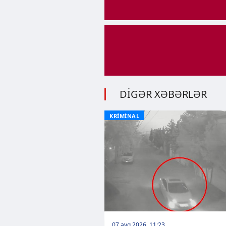
DİGƏR XƏBƏRLƏR
KRİMİNAL
07 avq 2026, 11:23