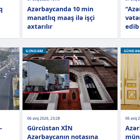
q
Azərbaycanda 10 min
“Azər
manatlıq maaş ilə işçi
vətə
axtarılır
edib
GÜNDƏM
GÜNDƏ
06 avq 2026, 23:28
06 avq 2
–
Gürcüstan XİN
Azər
Azərbaycanın notasına
müna