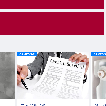
CƏMİYYƏT
CƏMİYY
07 avq 2026, 10:49
07 avq 2