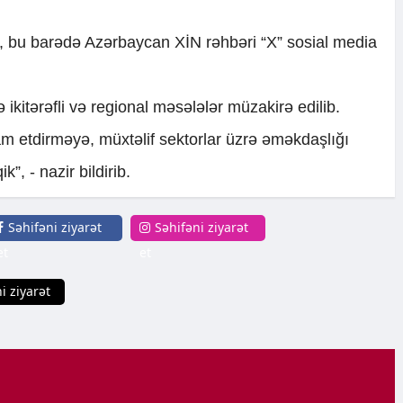
ki, bu barədə Azərbaycan XİN rəhbəri “X” sosial media
ikitərəfli və regional məsələlər müzakirə edilib.
m etdirməyə, müxtəlif sektorlar üzrə əməkdaşlığı
, - nazir bildirib.
Səhifəni ziyarət
Səhifəni ziyarət
et
et
i ziyarət