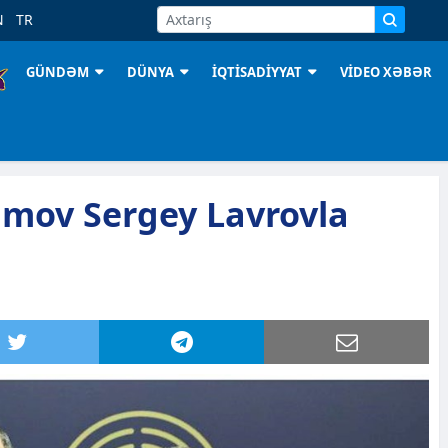
N
TR
GÜNDƏM
DÜNYA
İQTİSADİYYAT
VİDEO XƏBƏR
mov Sergey Lavrovla