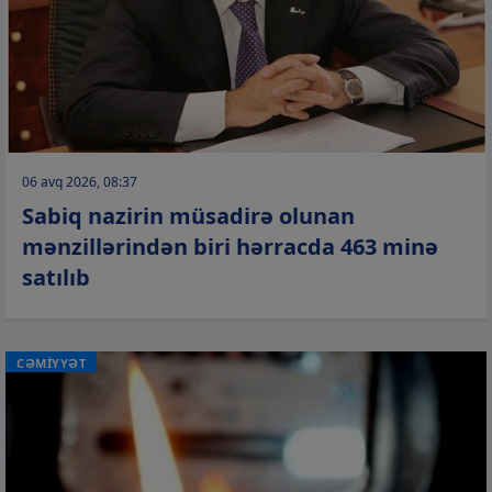
06 avq 2026, 08:37
Sabiq nazirin müsadirə olunan
mənzillərindən biri hərracda 463 minə
satılıb
CƏMİYYƏT