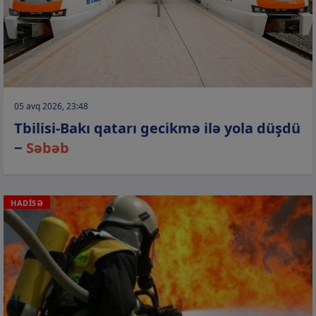
05 avq 2026, 23:48
Tbilisi-Bakı qatarı gecikmə ilə yola düşdü
−
Səbəb
HADİSƏ