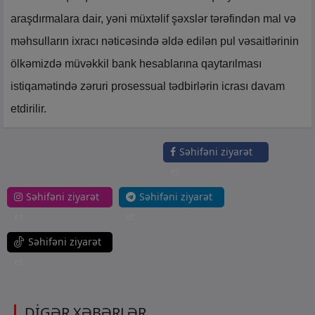
araşdırmalara dair, yəni müxtəlif şəxslər tərəfindən mal və
məhsulların ixracı nəticəsində əldə edilən pul vəsaitlərinin
ölkəmizdə müvəkkil bank hesablarına qaytarılması
istiqamətində zəruri prosessual tədbirlərin icrası davam
etdirilir.
Səhifəni ziyarət
et
Səhifəni ziyarət
Səhifəni ziyarət
et
et
Səhifəni ziyarət
et
DİGƏR XƏBƏRLƏR