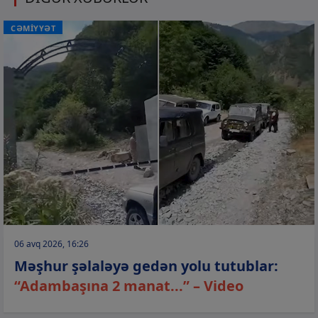
CƏMİYYƏT
06 avq 2026, 16:26
Məşhur şəlaləyə gedən yolu tutublar:
“Adambaşına 2 manat...” – Video