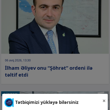
06 avq 2026, 13:30
İlham Əliyev onu “Şöhrət” ordeni ilə
təltif etdi
GÜNDƏM
×
Tətbiqimizi yükləyə bilərsiniz