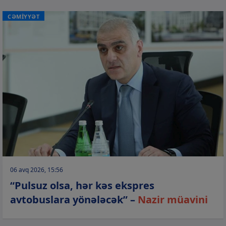
CƏMİYYƏT
06 avq 2026, 15:56
“Pulsuz olsa, hər kəs ekspres
avtobuslara yönələcək” –
Nazir müavini