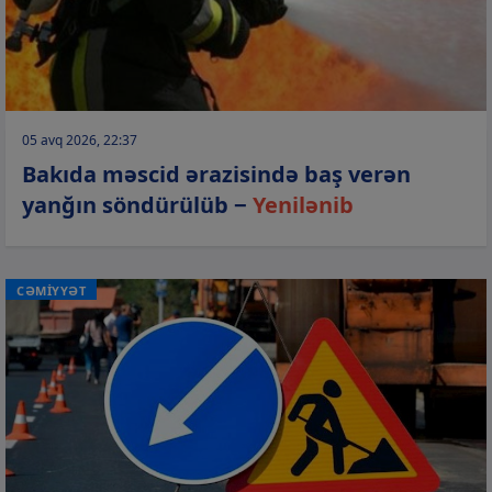
05 avq 2026, 22:37
Bakıda məscid ərazisində baş verən
yanğın söndürülüb −
Yenilənib
CƏMİYYƏT