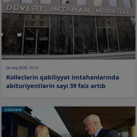
06 avq 2026, 10:12
Kolleclərin qabiliyyət imtahanlarında
abituriyentlərin sayı 39 faiz artıb
GÜNDƏM