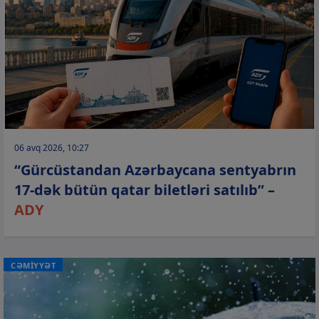
06 avq 2026, 10:27
“Gürcüstandan Azərbaycana sentyabrın
17-dək bütün qatar biletləri satılıb” –
ADY
CƏMİYYƏT