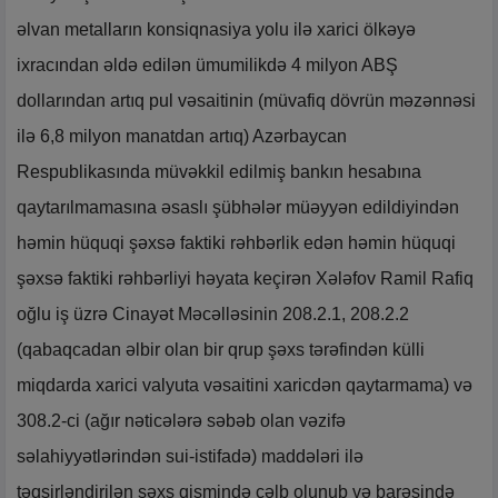
əlvan metalların konsiqnasiya yolu ilə xarici ölkəyə
ixracından əldə edilən ümumilikdə 4 milyon ABŞ
dollarından artıq pul vəsaitinin (müvafiq dövrün məzənnəsi
ilə 6,8 milyon manatdan artıq) Azərbaycan
Respublikasında müvəkkil edilmiş bankın hesabına
qaytarılmamasına əsaslı şübhələr müəyyən edildiyindən
həmin hüquqi şəxsə faktiki rəhbərlik edən həmin hüquqi
şəxsə faktiki rəhbərliyi həyata keçirən Xələfov Ramil Rafiq
oğlu iş üzrə Cinayət Məcəlləsinin 208.2.1, 208.2.2
(qabaqcadan əlbir olan bir qrup şəxs tərəfindən külli
miqdarda xarici valyuta vəsaitini xaricdən qaytarmama) və
308.2-ci (ağır nəticələrə səbəb olan vəzifə
səlahiyyətlərindən sui-istifadə) maddələri ilə
təqsirləndirilən şəxs qismində cəlb olunub və barəsində