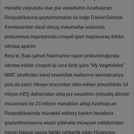
müvafiq valyutada olan pul vəsaitlərini Azərbaycan
Respublikasına qaytarmamaları ilə bağlı Dövlət Gömrük
Komitəsindən daxil olmuş məlumatlar əsasında
prokurorluq orqanlarında cinayət işləri başlanaraq ibtidai
istintaq aparılır.
Belə ki, Bakı şəhəri Nərimanov rayon prokurorluğunda
istintaq edilən cinayət işi üzrə fiziki şəxs ”My Vegetables”
MMC tərəfindən kənd təsərrüfatı mallarının konsiqnasiya
yolu ilə xarici ölkəyə ixracından əldə edilən ümumilikdə 14
milyon ABŞ dollarından artıq pul vəsaitinin (müvafiq dövrün
məzənnəsi ilə 23 milyon manatdan artıq) Azərbaycan
Respublikasında müvəkkil edilmiş bankın hesabına
qaytarılmamasına əsaslı şübhələr müəyyən edildiyindən
həmin hüquqi şəxsə faktiki rəhbərlik edən Hüseynov