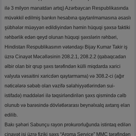
ilə 3 milyon manatdan artıq) Azərbaycan Respublikasında
müvəkkil edilmiş bankın hesabına qaytarılmamasına əsaslı
şübhələr müəyyən edildiyindən həmin hüquqi şəxsə faktiki
rəhbərlik edən qeyd olunan hüquqi şəxslərin rəhbəri,
Hindistan Respublikasının vətəndaşı Bijay Kumar Takir iş
üzrə Cinayət Məcəlləsinin 208.2.1, 208.2.2 (qabaqcadan
əlbir olan bir qrup şəxs tərəfindən külli miqdarda xarici
valyuta vəsaitini xaricdən qaytarmama) və 308.2-ci (ağır
nəticələrə səbəb olan vəzifə səlahiyyətlərindən sui-
istifadə) maddələri ilə təqsirləndirilən şəxs qismində cəlb
olunub və barəsində dövlətlərarası beynəlxalq axtarış elan
edilib.
Bakı şəhəri Sabunçu rayon prokurorluğunda istintaq edilən
cinayət işi üzrə fiziki şəxs “Aroma Service” MMC tərəfindən