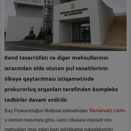
Kənd təsərrüfatı və digər məhsullarının
ixracından əldə olunan pul vəsaitlərinin
ölkəyə qaytarılması istiqamətində
prokurorluq orqanları tərəfindən kompleks
tədbirlər davam etdirilir.
Yeniavaz.com
Baş Prokurorluğun Mətbuat xidmətindən
-
a verilən məlumata görə, xarici ölkələrə müxtəlif növ
məhsulları ixrac edən bəzi sahibkarlıq subyektlərinin