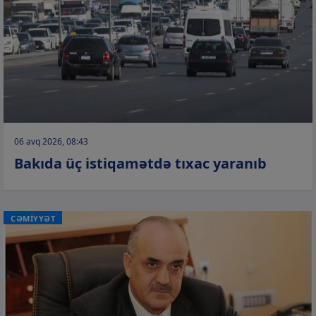
06 avq 2026, 08:43
Bakıda üç istiqamətdə tıxac yaranıb
CƏMİYYƏT