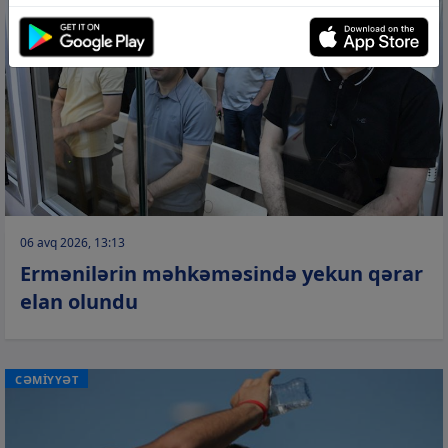
06 avq 2026, 13:13
Ermənilərin məhkəməsində yekun qərar
elan olundu
CƏMİYYƏT