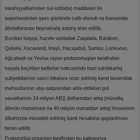
səlahiyyətlərindən sui-istifadə) maddələri ilə
təqsirləndirilən şəxs qismində cəlb olunub və barəsində
dövlətlərarası beynəlxalq axtarış elan edilib.
Bundan başqa, hazırkı vaxtadək Zaqatala, Balakən,
Qəbələ, Xocavənd, İmişli, Hacıqabul, Samux, Lənkəran,
Ağcabədi və Yevlax rayon prokurorluqları tərəfindən
həyata keçirilən tədbirlər nəticəsində bəzi sahibkarlıq
subyektlərinin xarici ölkələrə ixrac edilmiş kənd təsərrüfatı
məhsullarının alqı-satqısından əldə etdikləri pul
vəsaitlərinin 24 milyon ABŞ dollarından artıq (müvafiq
dövrün məzənnəsi ilə 40 milyon manatdan artıq) hissəsinin
ölkəmizdə müvəkkil edilmiş bank hesabına qaytarılması
təmin edilib.
Prokurorluq orqanları tərəfindən bu kateqoriya