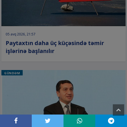
05 avq 2026, 21:57
Paytaxtın daha üç küçəsində təmir
işlərinə başlanılır
GÜNDƏM
T