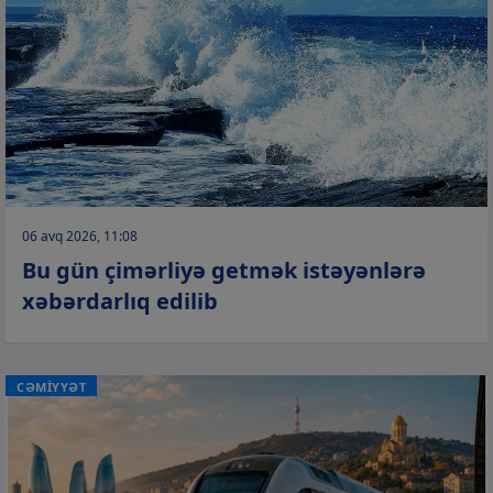
06 avq 2026, 11:08
Bu gün çimərliyə getmək istəyənlərə
xəbərdarlıq edilib
CƏMİYYƏT