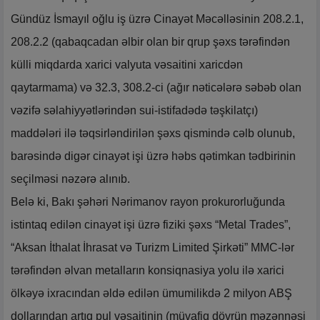
Gündüz İsmayıl oğlu iş üzrə Cinayət Məcəlləsinin 208.2.1,
208.2.2 (qabaqcadan əlbir olan bir qrup şəxs tərəfindən
külli miqdarda xarici valyuta vəsaitini xaricdən
qaytarmama) və 32.3, 308.2-ci (ağır nəticələrə səbəb olan
vəzifə səlahiyyətlərindən sui-istifadədə təşkilatçı)
maddələri ilə təqsirləndirilən şəxs qismində cəlb olunub,
barəsində digər cinayət işi üzrə həbs qətimkan tədbirinin
seçilməsi nəzərə alınıb.
Belə ki, Bakı şəhəri Nərimanov rayon prokurorluğunda
istintaq edilən cinayət işi üzrə fiziki şəxs “Metal Trades”,
“Aksan İthalat İhrasat və Turizm Limited Şirkəti” MMC-lər
tərəfindən əlvan metalların konsiqnasiya yolu ilə xarici
ölkəyə ixracından əldə edilən ümumilikdə 2 milyon ABŞ
dollarından artıq pul vəsaitinin (müvafiq dövrün məzənnəsi