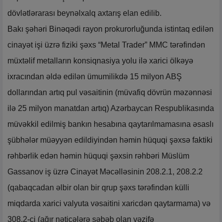
dövlətlərarası beynəlxalq axtarış elan edilib.
Bakı şəhəri Binəqədi rayon prokurorluğunda istintaq edilən
cinayət işi üzrə fiziki şəxs “Metal Trader” MMC tərəfindən
müxtəlif metalların konsiqnasiya yolu ilə xarici ölkəyə
ixracından əldə edilən ümumilikdə 15 milyon ABŞ
dollarından artıq pul vəsaitinin (müvafiq dövrün məzənnəsi
ilə 25 milyon manatdan artıq) Azərbaycan Respublikasında
müvəkkil edilmiş bankın hesabına qaytarılmamasına əsaslı
şübhələr müəyyən edildiyindən həmin hüquqi şəxsə faktiki
rəhbərlik edən həmin hüquqi şəxsin rəhbəri Müslüm
Gassanov iş üzrə Cinayət Məcəlləsinin 208.2.1, 208.2.2
(qabaqcadan əlbir olan bir qrup şəxs tərəfindən külli
miqdarda xarici valyuta vəsaitini xaricdən qaytarmama) və
308.2-ci (ağır nəticələrə səbəb olan vəzifə