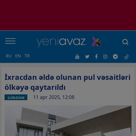
RU
EN
TR
İxracdan əldə olunan pul vəsaitləri
ölkəyə qaytarıldı
11 apr 2025, 12:08
GÜNDƏM