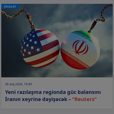
SİYASƏT
06 avq 2026, 15:49
Yeni razılaşma regionda güc balansını
İranın xeyrinə dəyişəcək –
“Reuters”