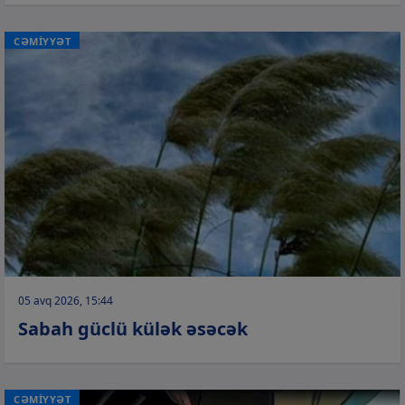
CƏMİYYƏT
05 avq 2026, 15:44
Sabah güclü külək əsəcək
CƏMİYYƏT