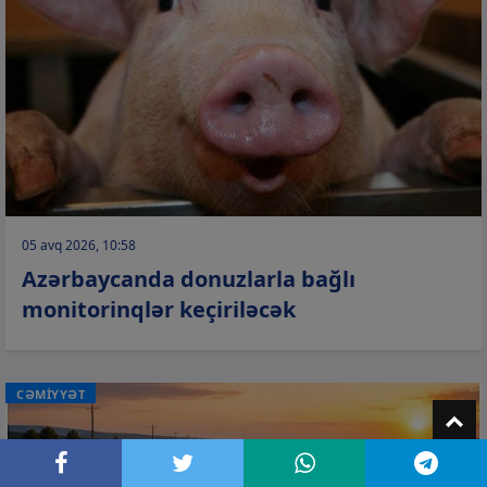
05 avq 2026, 10:58
Azərbaycanda donuzlarla bağlı
monitorinqlər keçiriləcək
CƏMİYYƏT
T