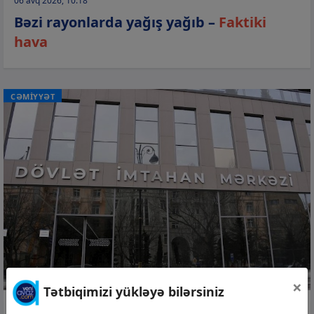
06 avq 2026, 10:18
Bəzi rayonlarda yağış yağıb –
Faktiki
hava
CƏMİYYƏT
×
Tətbiqimizi yükləyə bilərsiniz
06 avq 2026, 10:12