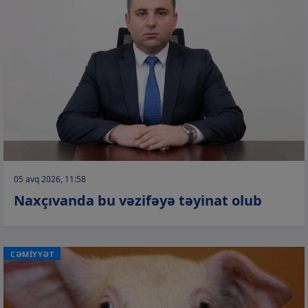
05 avq 2026, 11:58
Naxçıvanda bu vəzifəyə təyinat olub
CƏMİYYƏT