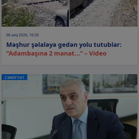
06 avq 2026, 16:26
Məşhur şəlaləyə gedən yolu tutublar:
“Adambaşına 2 manat...” – Video
CƏMİYYƏT