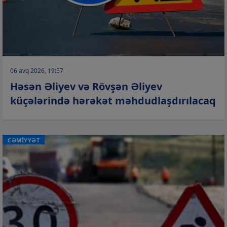
06 avq 2026, 19:57
Həsən Əliyev və Rövşən Əliyev
küçələrində hərəkət məhdudlaşdırılacaq
CƏMİYYƏT