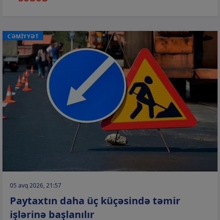
CƏMİYYƏT
05 avq 2026, 21:57
Paytaxtın daha üç küçəsində təmir
işlərinə başlanılır