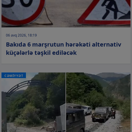
06 avq 2026, 18:19
Bakıda 6 marşrutun hərəkəti alternativ
küçələrlə təşkil ediləcək
CƏMİYYƏT