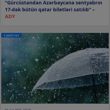
“Gürcüstandan Azərbaycana sentyabrın
17-dək bütün qatar biletləri satılıb” –
ADY
CƏMİYYƏT