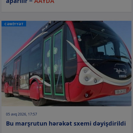
aparılır −
AAYDA
CƏMİYYƏT
05 avq 2026, 17:57
Bu marşrutun hərəkət sxemi dəyişdirildi