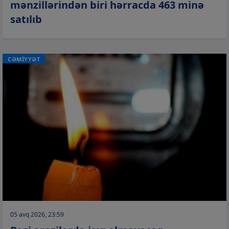
mənzillərindən biri hərracda 463 minə
satılıb
CƏMİYYƏT
05 avq 2026, 23:59