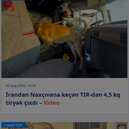
05 avq 2026, 14:24
İrandan Naxçıvana keçən TIR-dan 4,5 kq
tiryək çıxdı –
Video
CƏMİYYƏT