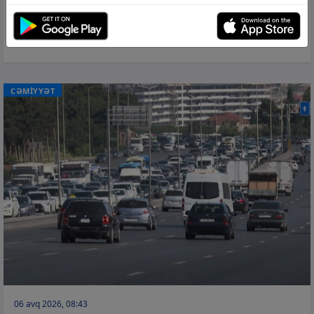
Kolleclərin qabiliyyət imtahanlarında
abituriyentlərin sayı 39 faiz artıb
CƏMİYYƏT
06 avq 2026, 08:43