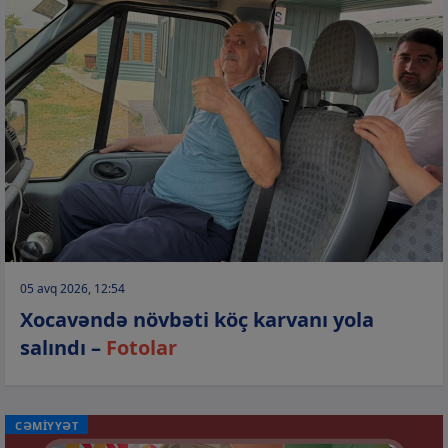
05 avq 2026, 12:54
Xocavəndə növbəti köç karvanı yola
salındı –
Fotolar
CƏMİYYƏT