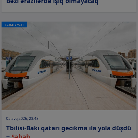
Bəzi ərazilərdə işıq olmayacaq
CƏMİYYƏT
05 avq 2026, 23:48
Tbilisi-Bakı qatarı gecikmə ilə yola düşdü
−
Səbəb