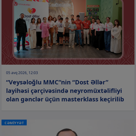
05 avq 2026, 12:03
“Veysəloğlu MMC”nin “Dost Əllər”
layihəsi çərçivəsində neyromüxtəlifliyi
olan gənclər üçün masterklass keçirilib
CƏMİYYƏT