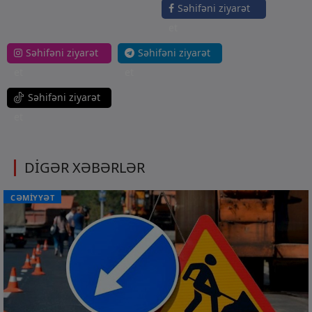
Səhifəni ziyarət
et
Səhifəni ziyarət
Səhifəni ziyarət
et
et
Səhifəni ziyarət
et
DİGƏR XƏBƏRLƏR
CƏMİYYƏT