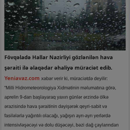
Fövqəladə Hallar Nazirliyi gözlənilən hava
şəraiti ilə əlaqədar əhaliyə müraciət edib.
Yeniavaz.com
xəbər verir ki, müraciətdə deyilir:
“Milli Hidrometeorologiya Xidmətinin məlumatına görə,
aprelin 9-dan başlayaraq yaxın günlər ərzində ölkə
ərazisində hava şəraitinin dəyişərək qeyri-sabit və
fasilələrlə yağıntılı olacağı, yağışın ayrı-ayrı yerlərdə
intensivləşəcəyi və dolu düşəcəyi, bəzi dağ çaylarından