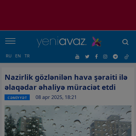
RU
EN
TR
Nazirlik gözlənilən hava şəraiti ilə
əlaqədar əhaliyə müraciət etdi
08 apr 2025, 18:21
CƏMİYYƏT