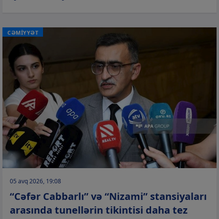
CƏMİYYƏT
05 avq 2026, 19:08
“Cəfər Cabbarlı” və “Nizami” stansiyaları
arasında tunellərin tikintisi daha tez