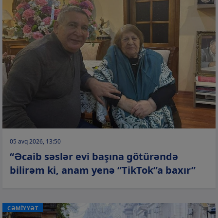
05 avq 2026, 13:50
“Əcaib səslər evi başına götürəndə
bilirəm ki, anam yenə “TikTok”a baxır”
CƏMİYYƏT