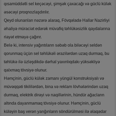
qısamüddətli sel keçəcəyi, şimşək çaxacağı və güclü külək
əsəcəyi proqnozlaşdırılır.
Qeyd olunanları nəzərə alaraq, Fövqəladə Hallar Nazirliyi
əhaliyə müraciət edərək müvafiq təhlükəsizlik qaydalarına
riayət etməyə çağırır.
Belə ki, intensiv yağıntıların səbəb ola biləcəyi seldən
qorunmaq üçün sel təhlükəli ərazilərdən uzaq durmaq, bu
təhlükə ilə üzləşdikdə dərhal yaxınlıqdakı yüksəkliyə
qalxmaq tövsiyə olunur.
Həmçinin, güclü külək zamanı yüngül konstruksiyalı və
müvəqqəti tikililərdən, bina və reklam lövhələrindən uzaq
durmaq, elektrik dirəyi və naqillərinin, hündür ağacların
altında dayanmamaq tövsiyə olunur. Həmçinin, güclü
küləyin baş verən yanğınların söndürülməsi ilə əlaqədar