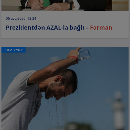
06 avq 2026, 13:34
Prezidentdən AZAL-la bağlı –
Fərman
CƏMİYYƏT