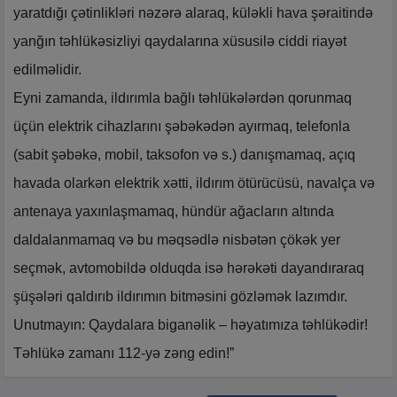
yaratdığı çətinlikləri nəzərə alaraq, küləkli hava şəraitində
yanğın təhlükəsizliyi qaydalarına xüsusilə ciddi riayət
edilməlidir.
Eyni zamanda, ildırımla bağlı təhlükələrdən qorunmaq
üçün elektrik cihazlarını şəbəkədən ayırmaq, telefonla
(sabit şəbəkə, mobil, taksofon və s.) danışmamaq, açıq
havada olarkən elektrik xətti, ildırım ötürücüsü, navalça və
antenaya yaxınlaşmamaq, hündür ağacların altında
daldalanmamaq və bu məqsədlə nisbətən çökək yer
seçmək, avtomobildə olduqda isə hərəkəti dayandıraraq
şüşələri qaldırıb ildırımın bitməsini gözləmək lazımdır.
Unutmayın: Qaydalara biganəlik – həyatımıza təhlükədir!
Təhlükə zamanı 112-yə zəng edin!”