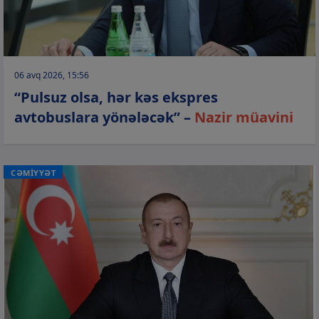
06 avq 2026, 15:56
“Pulsuz olsa, hər kəs ekspres
avtobuslara yönələcək” –
Nazir müavini
CƏMİYYƏT