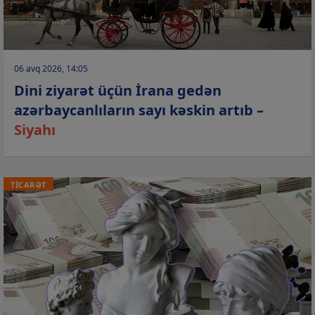
06 avq 2026, 14:05
Dini ziyarət üçün İrana gedən
azərbaycanlıların sayı kəskin artıb –
Siyahı
TİCARƏT