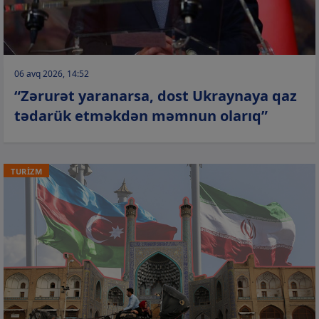
06 avq 2026, 14:52
“Zərurət yaranarsa, dost Ukraynaya qaz
tədarük etməkdən məmnun olarıq”
TURİZM