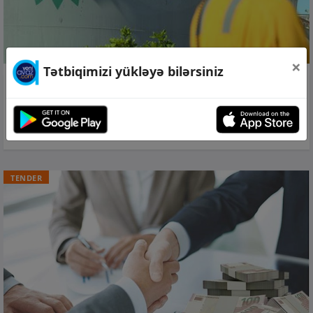
×
Tətbiqimizi yükləyə bilərsiniz
06 avq 2026, 15:09
Son bir ildə BP şirkətində işləyən
azərbaycanlıların sayı 32 nəfər azalıb
TENDER