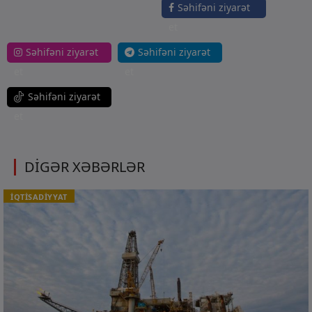
Səhifəni ziyarət
et
Səhifəni ziyarət
Səhifəni ziyarət
et
et
Səhifəni ziyarət
et
DİGƏR XƏBƏRLƏR
İQTİSADİYYAT