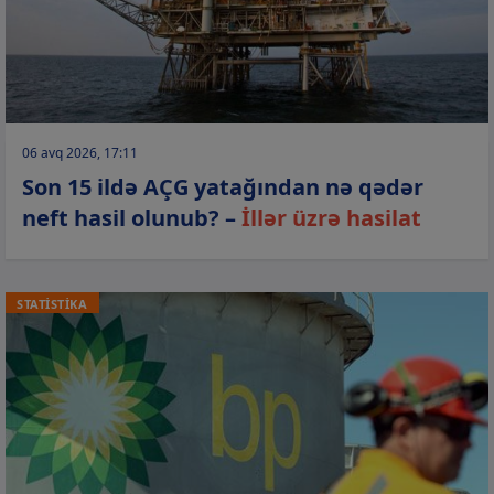
06 avq 2026, 17:11
Son 15 ildə AÇG yatağından nə qədər
neft hasil olunub? –
İllər üzrə hasilat
STATİSTİKA