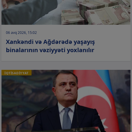
06 avq 2026, 15:02
Xankəndi və Ağdərədə yaşayış
binalarının vəziyyəti yoxlanılır
İQTİSADİYYAT