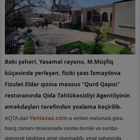
Bakı şəhəri, Yasamal rayonu, M.Müşfiq
küçəsində yerləşən, fiziki şəxs İsmayılova
Fizulət Eldar qızına məxsus “Qurd Qapısı”
restoranında Qida Təhlükəsizliyi Agentliyinin
əməkdaşları tərəfindən yoxlama keçirilib.
Yeniavaz.com
AQTA-dan
-a verilən məlumata görə,
baxış zamanı müəssisədə sanitar-texniki və sanitar-
gigiyenik tələblərə əməl olunmadığı, emal sahəsində