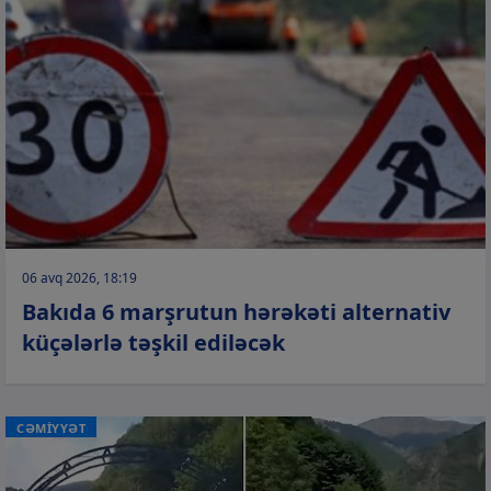
06 avq 2026, 18:19
Bakıda 6 marşrutun hərəkəti alternativ
küçələrlə təşkil ediləcək
CƏMİYYƏT