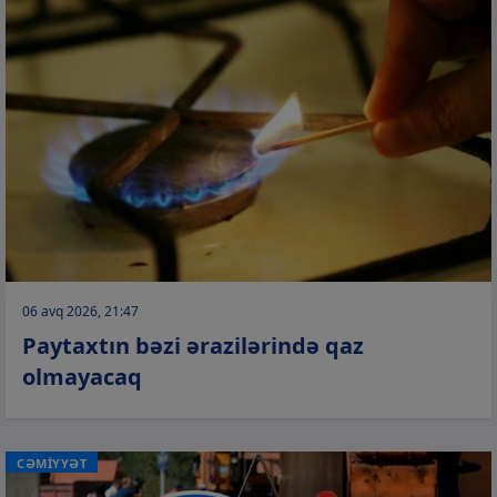
06 avq 2026, 21:47
Paytaxtın bəzi ərazilərində qaz
olmayacaq
CƏMİYYƏT