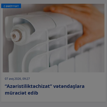
CƏMİYYƏT
07 avq 2026, 09:27
“Azəristiliktəchizat” vətəndaşlara
müraciət edib