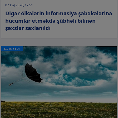
07 avq 2026, 17:51
Digər ölkələrin informasiya şəbəkələrinə
hücumlar etməkdə şübhəli bilinən
şəxslər saxlanıldı
CƏMİYYƏT