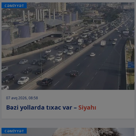
CƏMİYYƏT
07 avq 2026, 08:58
Bəzi yollarda tıxac var –
Siyahı
CƏMİYYƏT