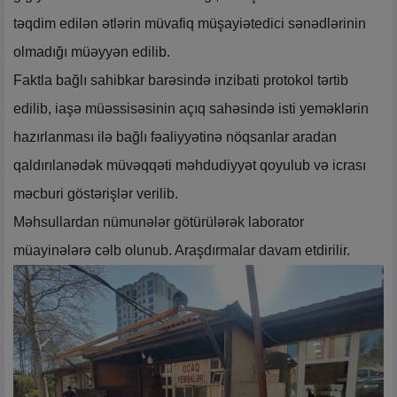
təqdim edilən ətlərin müvafiq müşayiətedici sənədlərinin
olmadığı müəyyən edilib.
Faktla bağlı sahibkar barəsində inzibati protokol tərtib
edilib, iaşə müəssisəsinin açıq sahəsində isti yeməklərin
hazırlanması ilə bağlı fəaliyyətinə nöqsanlar aradan
qaldırılanədək müvəqqəti məhdudiyyət qoyulub və icrası
məcburi göstərişlər verilib.
Məhsullardan nümunələr götürülərək laborator
müayinələrə cəlb olunub. Araşdırmalar davam etdirilir.