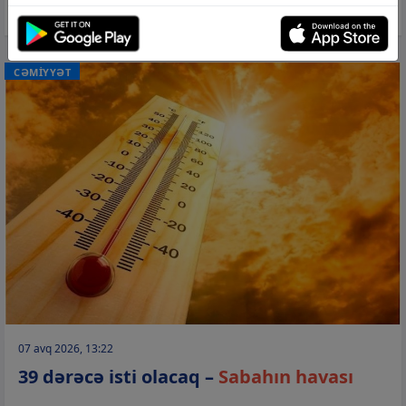
verdi
CƏMİYYƏT
07 avq 2026, 13:22
39 dərəcə isti olacaq –
Sabahın havası