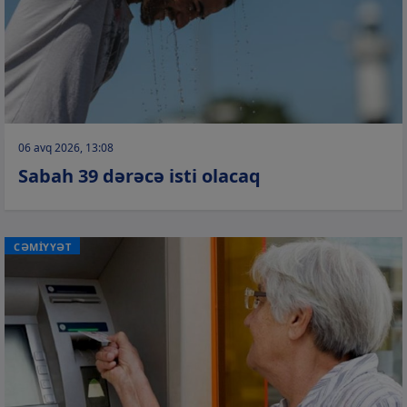
06 avq 2026, 13:08
Sabah 39 dərəcə isti olacaq
CƏMİYYƏT