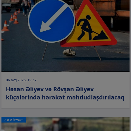
06 avq 2026, 19:57
Həsən Əliyev və Rövşən Əliyev
küçələrində hərəkət məhdudlaşdırılacaq
CƏMİYYƏT