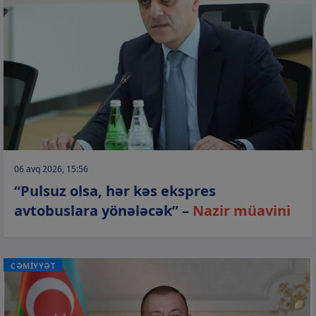
06 avq 2026, 15:56
“Pulsuz olsa, hər kəs ekspres
avtobuslara yönələcək” –
Nazir müavini
CƏMİYYƏT