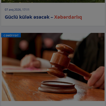
07 avq 2026, 17:11
Güclü külək əsəcək –
Xəbərdarlıq
CƏMİYYƏT