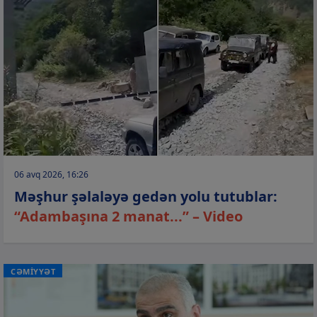
06 avq 2026, 16:26
Məşhur şəlaləyə gedən yolu tutublar:
“Adambaşına 2 manat...” – Video
CƏMİYYƏT