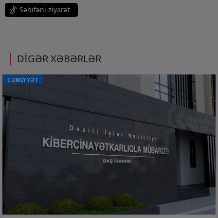
Səhifəni ziyarət
et
DİGƏR XƏBƏRLƏR
CƏMİYYƏT