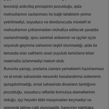
texnoloji ardıcıllıq prinsipinin pozulduğu, qida
məhsullarının saxlanması ilə bağlı tələblərin yerinə
yetirilmədiyi, soyuducu və dondurucuda müxtəlif ət
məhsullarının çirklənmədən mühafizə ediləcək şəraitdə
saxlanılmadığı, quru xammal anbarının və işçilər üçün
soyunub-geyinmə sahəsinin təşkil olunmadığı, qida ilə
təmasda olan səthlərin asan yuyulub təmizlənə bilən
materialla üzlənmədiyi məlum olub.
Bununla yanaşı, yoxlama zamanı yeməklərin hazırlanması
və ət emalı sahəsində mexaniki havalandırma sisteminin
quraşdırılmadığı, emal sahəsində divarların tamlığının
pozulduğu, soyuducu rəflərdə korroziya əlamətlərinin
olduğu, işçi heyətin tibbi müayinədən keçmədiyi və
gigiyenik təlimə cəlb olunmadığı, həmçinin istehlaka