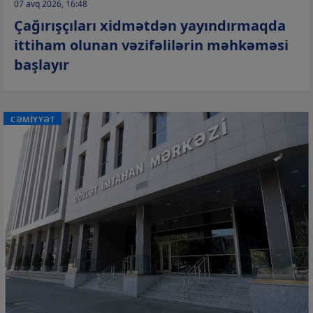
07 avq 2026, 16:48
Çağırışçıları xidmətdən yayındırmaqda
ittiham olunan vəzifəlilərin məhkəməsi
başlayır
CƏMİYYƏT