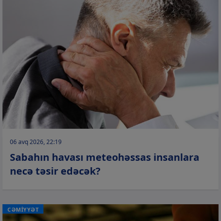
06 avq 2026, 22:19
Sabahın havası meteohəssas insanlara
necə təsir edəcək?
CƏMİYYƏT