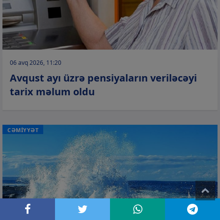
06 avq 2026, 11:20
Avqust ayı üzrə pensiyaların veriləcəyi
tarix məlum oldu
CƏMİYYƏT
T