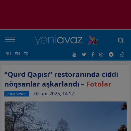
RU
EN
TR
“Qurd Qapısı” restoranında ciddi
nöqsanlar aşkarlandı –
Fotolar
02 apr 2025, 14:12
CƏMİYYƏT