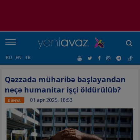
RU
EN
TR
Qəzzada müharibə başlayandan
neçə humanitar işçi öldürülüb?
01 apr 2025, 18:53
DÜNYA