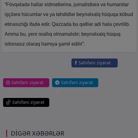
“Fövqəladə hallar xidmətlərinə, jurnalistlərə və humanitar
işçilərə hücumlar və ya təhdidlər beynəlxalq hüquqa köbud
etinasızlığı ifadə edir. Qəzzada bu qətllər adi hala çevrilib.
Amma bu, yeni reallıq olmamalıdır; beynəlxalq hüquq
istisnasız olaraq hamıya şamil edilir”.
Səhifəni ziyarət
et
Səhifəni ziyarət
Səhifəni ziyarət
et
et
Səhifəni ziyarət
et
DİGƏR XƏBƏRLƏR