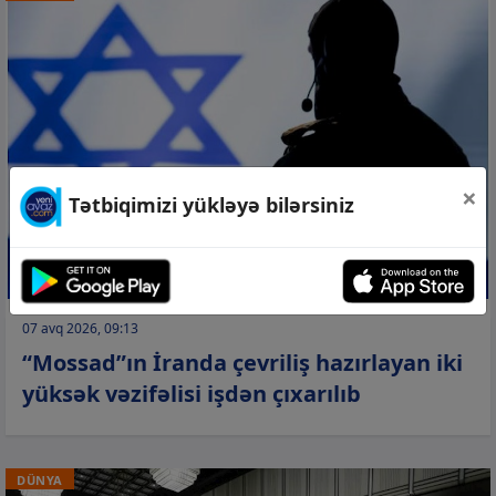
×
Tətbiqimizi yükləyə bilərsiniz
07 avq 2026, 09:13
“Mossad”ın İranda çevriliş hazırlayan iki
yüksək vəzifəlisi işdən çıxarılıb
DÜNYA