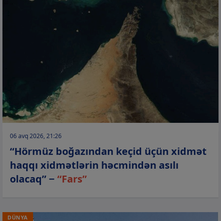
06 avq 2026, 21:26
“Hörmüz boğazından keçid üçün xidmət
haqqı xidmətlərin həcmindən asılı
olacaq” −
“Fars”
DÜNYA