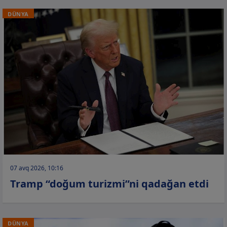
DÜNYA
07 avq 2026, 10:16
Tramp “doğum turizmi”ni qadağan etdi
DÜNYA