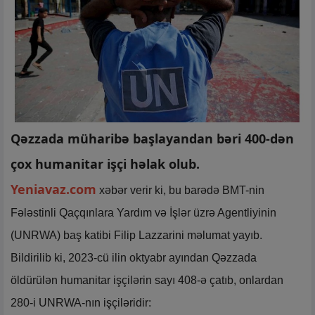
Qəzzada müharibə başlayandan bəri 400-dən
çox humanitar işçi həlak olub.
Yeniavaz.com
xəbər verir ki, bu barədə BMT-nin
Fələstinli Qaçqınlara Yardım və İşlər üzrə Agentliyinin
(UNRWA) baş katibi Filip Lazzarini məlumat yayıb.
Bildirilib ki, 2023-cü ilin oktyabr ayından Qəzzada
öldürülən humanitar işçilərin sayı 408-ə çatıb, onlardan
280-i UNRWA-nın işçiləridir: