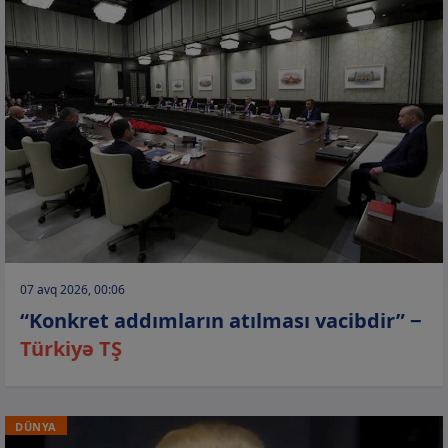
07 avq 2026, 00:06
“Konkret addımların atılması vacibdir” −
Türkiyə TŞ
DÜNYA