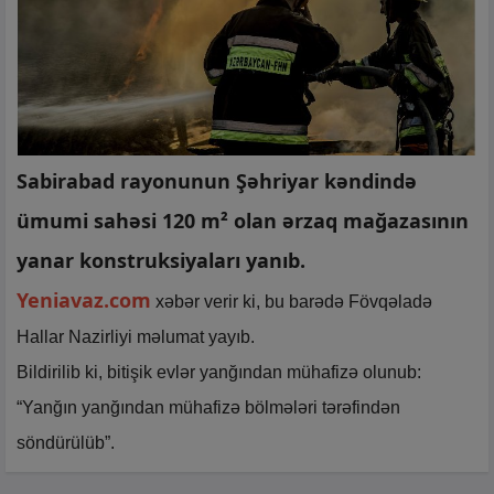
Sabirabad rayonunun Şəhriyar kəndində
ümumi sahəsi 120 m² olan ərzaq mağazasının
yanar konstruksiyaları yanıb.
Yeniavaz.com
xəbər verir ki, bu barədə Fövqəladə
Hallar Nazirliyi məlumat yayıb.
Bildirilib ki, bitişik evlər yanğından mühafizə olunub:
“Yanğın yanğından mühafizə bölmələri tərəfindən
söndürülüb”.