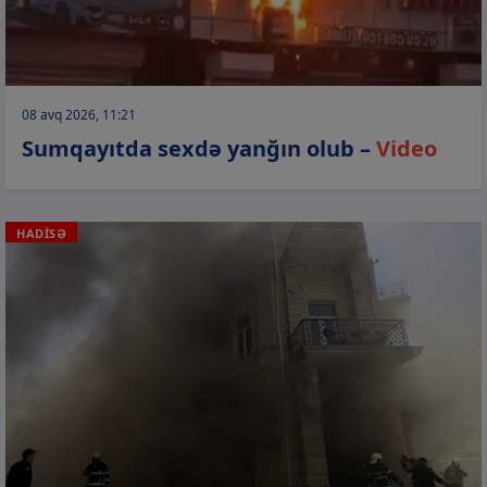
08 avq 2026, 11:21
Sumqayıtda sexdə yanğın olub –
Video
HADİSƏ