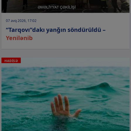
07 avq 2026, 17:02
“Tarqovı”dakı yanğın söndürüldü –
Yenilənib
HADİSƏ