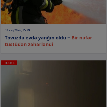
09 avq 2026, 15:29
Tovuzda evdə yanğın oldu −
Bir nəfər
tüstüdən zəhərləndi
HADİSƏ