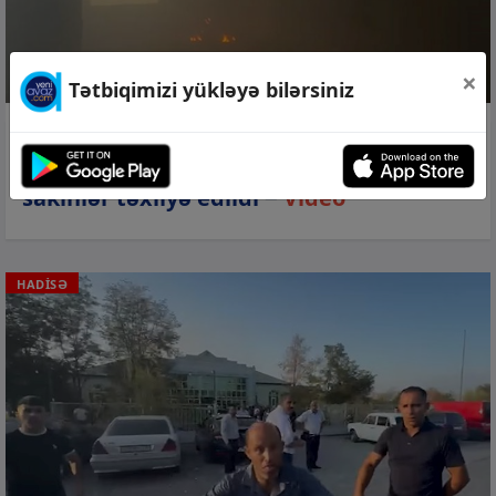
×
Tətbiqimizi yükləyə bilərsiniz
09 avq 2026, 12:53
Sumqayıtda yaşayış binasında yanğın,
sakinlər təxliyə edildi −
Video
HADİSƏ