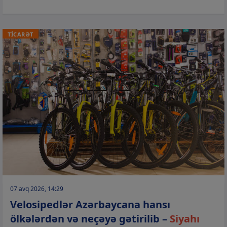
TİCARƏT
07 avq 2026, 14:29
Velosipedlər Azərbaycana hansı
ölkələrdən və neçəyə gətirilib –
Siyahı