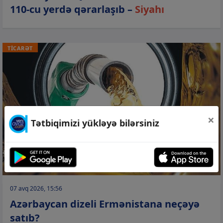
110-cu yerdə qərarlaşıb –
Siyahı
TİCARƏT
×
Tətbiqimizi yükləyə bilərsiniz
07 avq 2026, 15:56
Azərbaycan dizeli Ermənistana neçəyə
satıb?