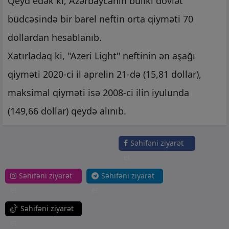
Qeyd edək ki, Azərbaycanın builki dövlət
büdcəsində bir barel neftin orta qiyməti 70
dollardan hesablanıb.
Xatırladaq ki, "Azeri Light" neftinin ən aşağı
qiyməti 2020-ci il aprelin 21-də (15,81 dollar),
maksimal qiyməti isə 2008-ci ilin iyulunda
(149,66 dollar) qeydə alınıb.
Səhifəni ziyarət
et
Səhifəni ziyarət
Səhifəni ziyarət
et
et
Səhifəni ziyarət
et