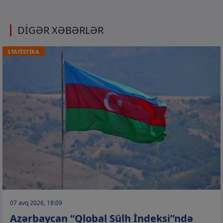
DİGƏR XƏBƏRLƏR
STATİSTİKA
07 avq 2026, 18:09
Azərbaycan “Qlobal Sülh İndeksi”ndə