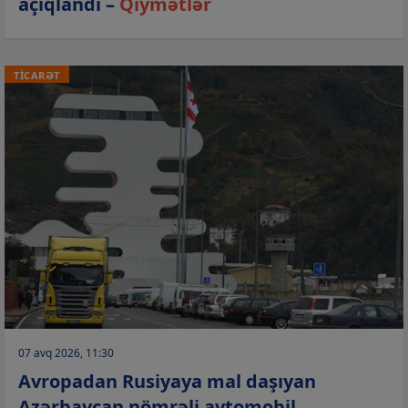
açıqlandı –
Qiymətlər
TİCARƏT
07 avq 2026, 11:30
Avropadan Rusiyaya mal daşıyan
Azərbaycan nömrəli avtomobil