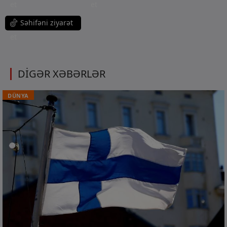
et
et
Səhifəni ziyarət
et
DİGƏR XƏBƏRLƏR
DÜNYA