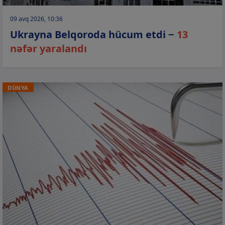
09 avq 2026, 10:36
Ukrayna Belqoroda hücum etdi −
13
nəfər yaralandı
DÜNYA