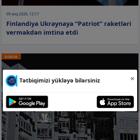
09 avq 2026, 12:17
Finlandiya Ukraynaya “Patriot” raketləri
verməkdən imtina etdi
DÜNYA
×
Tətbiqimizi yükləyə bilərsiniz