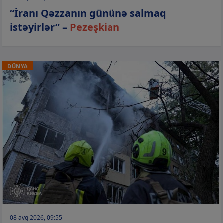
“İranı Qəzzanın gününə salmaq
istəyirlər” –
Pezeşkian
DÜNYA
08 avq 2026, 09:55