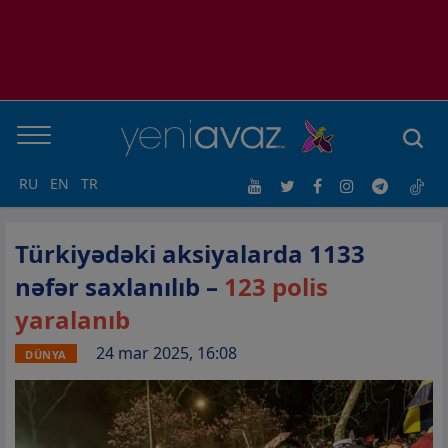
RU
EN
TR
Türkiyədəki aksiyalarda 1133
nəfər saxlanılıb –
123 polis
yaralanıb
24 mar 2025, 16:08
DÜNYA