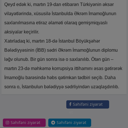
Qeyd edək ki, martın 19-dan etibarən Türkiyənin əksər
vilayətlərində, xüsusilə İstanbulda Əkrəm İmamoğlunun
saxlanılmasına etiraz əlaməti olaraq gemişmiqyaslı
aksiyalar keçirilir.
Xatırladaq ki, martın 18-də İstanbul Böyükşəhər
Bələdiyyəsinin (İBB) sədri Əkrəm İmamoğlunun diplomu
ləğv olunub. Bir gün sonra isə o saxlanılıb. Ötən gün –
martın 23-də məhkəmə korrupsiya ittihamını əsas gətirərək
İmamoğlu barəsində həbs qətimkan tədbiri seçib. Daha
sonra o, İstanbulun bələdiyyə sədrliyindən uzaqlaşdırılıb.
Səhifəni ziyarət
et
Səhifəni ziyarət
Səhifəni ziyarət