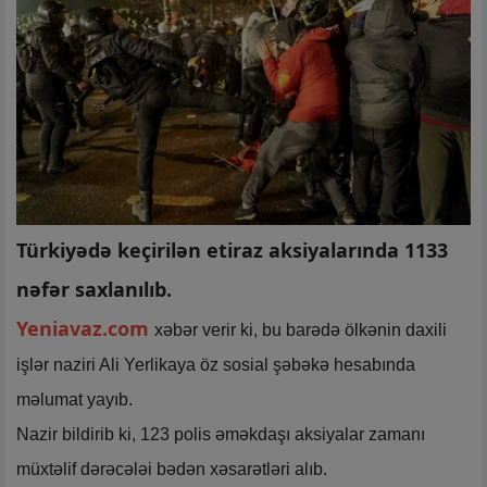
Türkiyədə keçirilən etiraz aksiyalarında 1133
nəfər saxlanılıb.
Yeniavaz.com
xəbər verir ki, bu barədə ölkənin daxili
işlər naziri Ali Yerlikaya öz sosial şəbəkə hesabında
məlumat yayıb.
Nazir bildirib ki, 123 polis əməkdaşı aksiyalar zamanı
müxtəlif dərəcələi bədən xəsarətləri alıb.