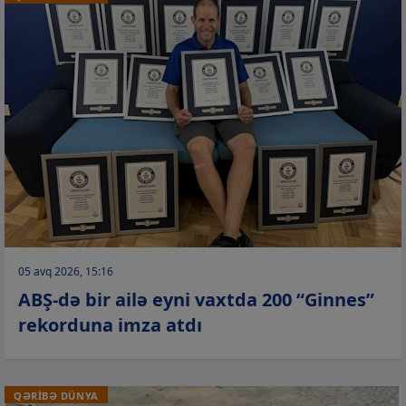
05 avq 2026, 15:16
ABŞ-də bir ailə eyni vaxtda 200 “Ginnes”
rekorduna imza atdı
QƏRİBƏ DÜNYA