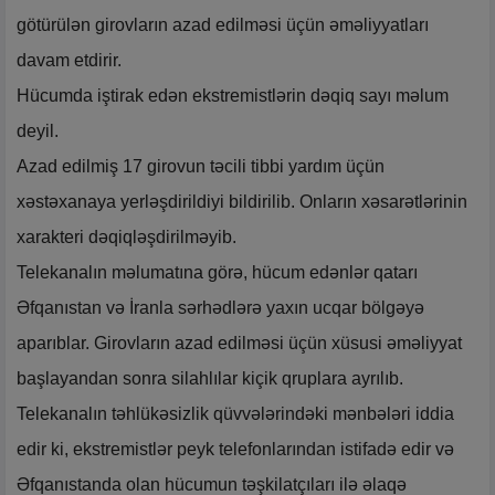
götürülən girovların azad edilməsi üçün əməliyyatları
davam etdirir.
Hücumda iştirak edən ekstremistlərin dəqiq sayı məlum
deyil.
Azad edilmiş 17 girovun təcili tibbi yardım üçün
xəstəxanaya yerləşdirildiyi bildirilib. Onların xəsarətlərinin
xarakteri dəqiqləşdirilməyib.
Telekanalın məlumatına görə, hücum edənlər qatarı
Əfqanıstan və İranla sərhədlərə yaxın ucqar bölgəyə
aparıblar. Girovların azad edilməsi üçün xüsusi əməliyyat
başlayandan sonra silahlılar kiçik qruplara ayrılıb.
Telekanalın təhlükəsizlik qüvvələrindəki mənbələri iddia
edir ki, ekstremistlər peyk telefonlarından istifadə edir və
Əfqanıstanda olan hücumun təşkilatçıları ilə əlaqə