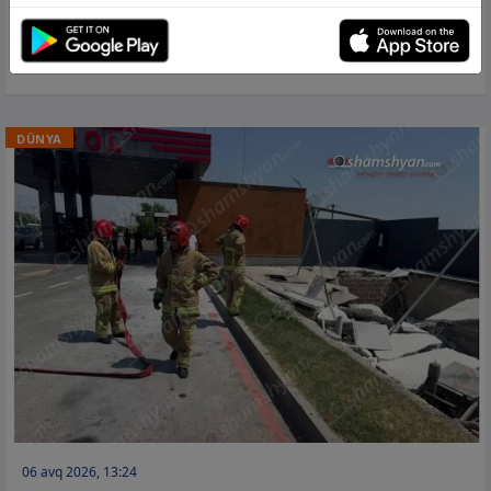
250 milyon dollarlıq superyaxtası üzən
ofisə çevrilib
DÜNYA
06 avq 2026, 13:24