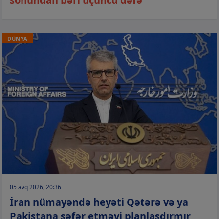
sonundan bəri üçüncü dəfə
DÜNYA
05 avq 2026, 20:36
İran nümayəndə heyəti Qətərə və ya
Pakistana səfər etməyi planlaşdırmır