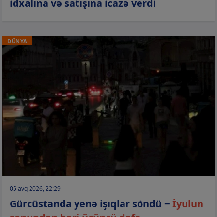
idxalına və satışına icazə verdi
DÜNYA
05 avq 2026, 22:29
Gürcüstanda yenə işıqlar söndü −
İyulun