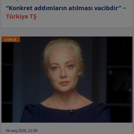
“Konkret addımların atılması vacibdir” −
Türkiyə TŞ
DÜNYA
06 avq 2026, 22:38