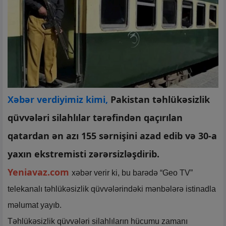
Xəbər verdiyimiz kimi,
Pakistan təhlükəsizlik
qüvvələri silahlılar tərəfindən qaçırılan
qatardan ən azı 155 sərnişini azad edib və 30-a
yaxın ekstremisti zərərsizləşdirib.
Yeniavaz.com
xəbər verir ki, bu barədə “Geo TV”
telekanalı təhlükəsizlik qüvvələrindəki mənbələrə istinadla
məlumat yayıb.
Təhlükəsizlik qüvvələri silahlıların hücumu zamanı