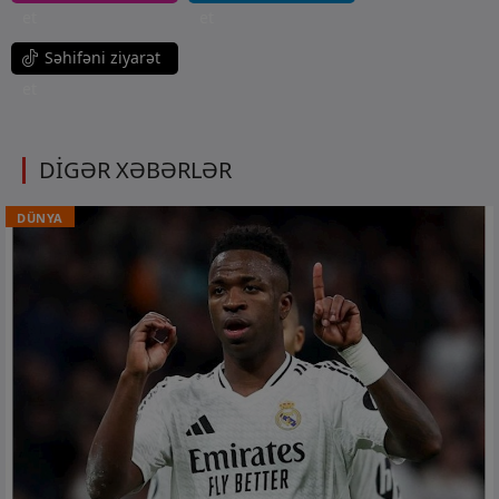
et
et
Səhifəni ziyarət
et
DİGƏR XƏBƏRLƏR
DÜNYA