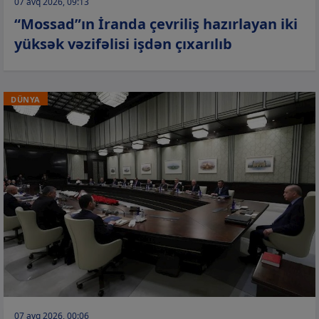
07 avq 2026, 09:13
“Mossad”ın İranda çevriliş hazırlayan iki
yüksək vəzifəlisi işdən çıxarılıb
DÜNYA
07 avq 2026, 00:06