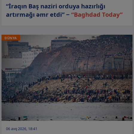
“İraqın Baş naziri orduya hazırlığı
artırmağı əmr etdi” −
“Baghdad Today”
DÜNYA
06 avq 2026, 18:41