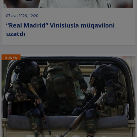
07 avq 2026, 12:20
“Real Madrid” Vinisiusla müqaviləni
uzatdı
DÜNYA