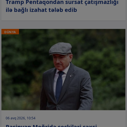
Tramp Pentaqondan sursat çatışmazlığı
ilə bağlı izahat tələb edib
DÜNYA
06 avq 2026, 10:54
Paşinyan Meğridə seçkiləri şəxsi