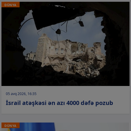
DÜNYA
05 avq 2026, 16:35
İsrail atəşkəsi ən azı 4000 dəfə pozub
DÜNYA