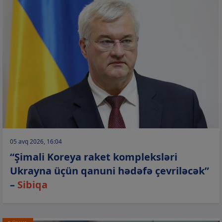
05 avq 2026, 16:04
“Şimali Koreya raket kompleksləri
Ukrayna üçün qanuni hədəfə çevriləcək”
–
Sibiqa