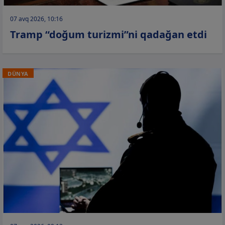
07 avq 2026, 10:16
Tramp “doğum turizmi”ni qadağan etdi
DÜNYA