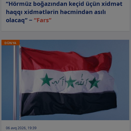
“Hörmüz boğazından keçid üçün xidmət
haqqı xidmətlərin həcmindən asılı
olacaq” −
“Fars”
DÜNYA
06 avq 2026, 19:39