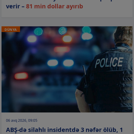
verir –
81 min dollar ayırıb
DÜNYA
06 avq 2026, 09:05
ABŞ-də silahlı insidentdə 3 nəfər ölüb, 1