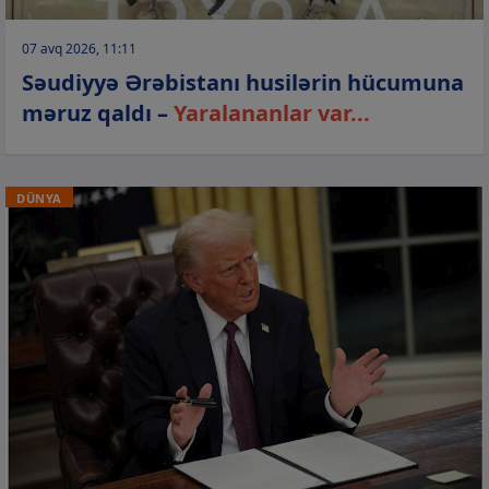
07 avq 2026, 11:11
Səudiyyə Ərəbistanı husilərin hücumuna
məruz qaldı –
Yaralananlar var...
DÜNYA