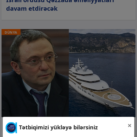
davam etdirəcək
DÜNYA
×
06 avq 2026, 15:31
Tətbiqimizi yükləyə bilərsiniz
Süleyman Kərimovun müsadirə olunan