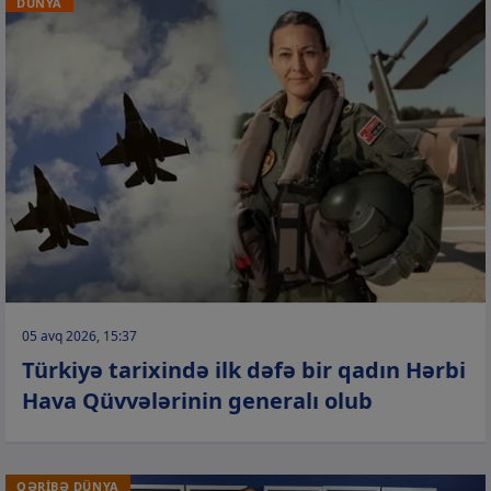
DÜNYA
05 avq 2026, 15:37
Türkiyə tarixində ilk dəfə bir qadın Hərbi
Hava Qüvvələrinin generalı olub
QƏRİBƏ DÜNYA