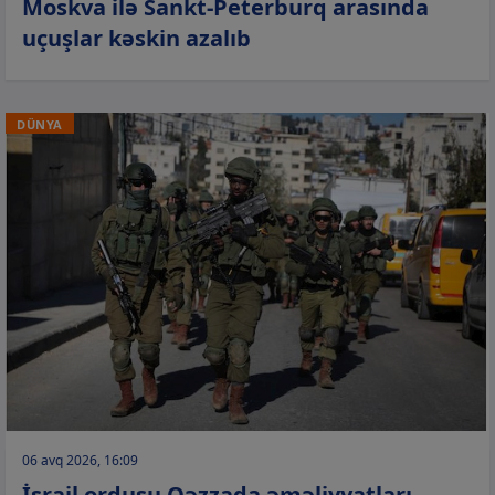
Moskva ilə Sankt-Peterburq arasında
uçuşlar kəskin azalıb
DÜNYA
06 avq 2026, 16:09
İsrail ordusu Qəzzada əməliyyatları