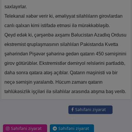
saxlayırlar.
Telekanal xəbər verir ki, əməliyyat silahlıların girovlardan
canlı qalxan kimi istifadə etməsi ilə mürəkkəbləşib.
Qeyd edək ki, çərşənbə axşamı Bəlucistan Azadlıq Ordusu
ekstremist qruplaşmasının silahlıları Pakistanda Kvetta
şəhərindən Pişəvər şəhərinə gedən qatarın 450 sərnişinini
girov götürüblər. Ekstremistlər dəmiryol relslərini partladıb,
daha sonra qatara atəş açıblar. Qatarın maşinisti və bir
neçə sərnişin yaralanıb. Hücum zamanı qatarın
təhlükəsizlik işçiləri ilə silahlılar arasında atışma baş verib.
Səhifəni ziyarət
et
Səhifəni ziyarət
Səhifəni ziyarət