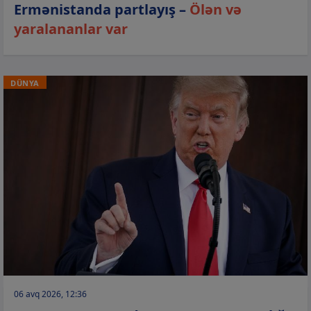
Ermənistanda partlayış –
Ölən və
yaralananlar var
DÜNYA
06 avq 2026, 12:36