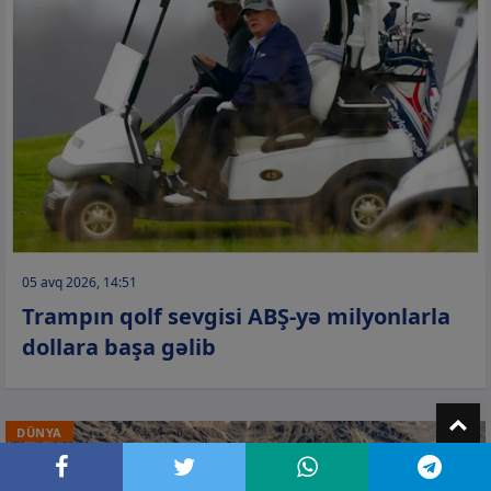
05 avq 2026, 14:51
Trampın qolf sevgisi ABŞ-yə milyonlarla
dollara başa gəlib
T
DÜNYA