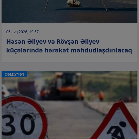
06 avq 2026, 19:57
Həsən Əliyev və Rövşən Əliyev
küçələrində hərəkət məhdudlaşdırılacaq
CƏMİYYƏT