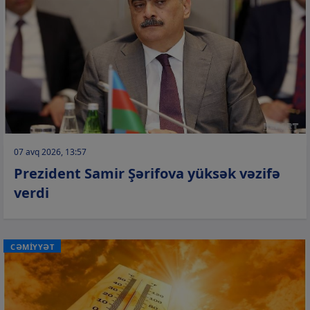
07 avq 2026, 13:57
Prezident Samir Şərifova yüksək vəzifə
verdi
CƏMİYYƏT