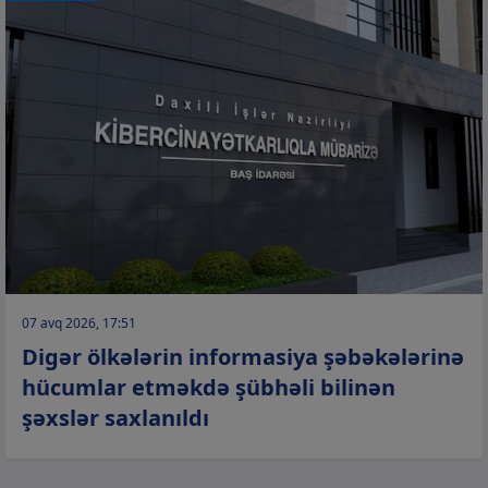
07 avq 2026, 17:51
Digər ölkələrin informasiya şəbəkələrinə
hücumlar etməkdə şübhəli bilinən
şəxslər saxlanıldı