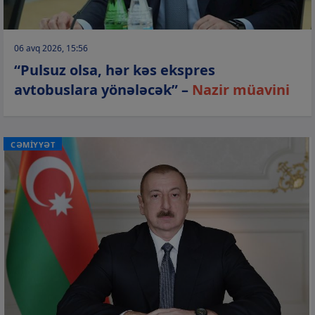
06 avq 2026, 15:56
“Pulsuz olsa, hər kəs ekspres
avtobuslara yönələcək” –
Nazir müavini
CƏMİYYƏT