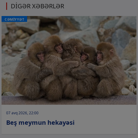
DİGƏR XƏBƏRLƏR
CƏMİYYƏT
07 avq 2026, 22:00
Beş meymun hekayəsi