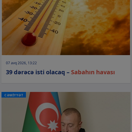
07 avq 2026, 13:22
39 dərəcə isti olacaq –
Sabahın havası
CƏMİYYƏT