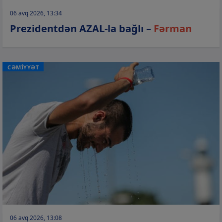
06 avq 2026, 13:34
Prezidentdən AZAL-la bağlı –
Fərman
CƏMİYYƏT
06 avq 2026, 13:08