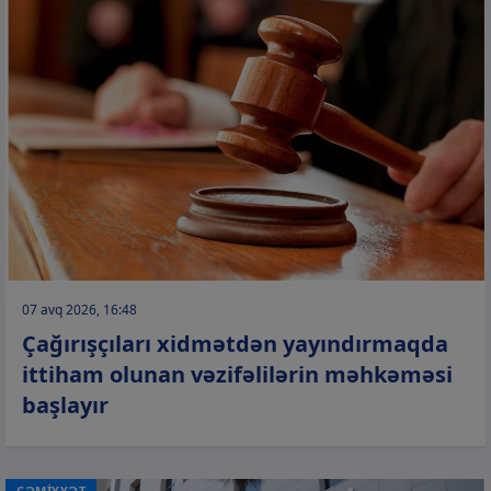
07 avq 2026, 16:48
Çağırışçıları xidmətdən yayındırmaqda
ittiham olunan vəzifəlilərin məhkəməsi
başlayır
CƏMİYYƏT