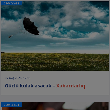
CƏMİYYƏT
07 avq 2026, 17:11
Güclü külək əsəcək –
Xəbərdarlıq
CƏMİYYƏT