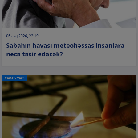
06 avq 2026, 22:19
Sabahın havası meteohəssas insanlara
necə təsir edəcək?
CƏMİYYƏT