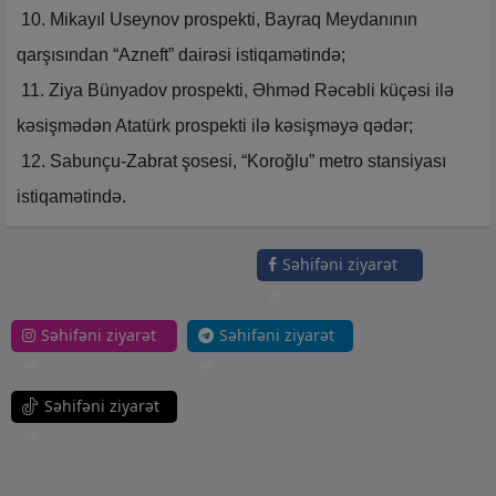
10. Mikayıl Useynov prospekti, Bayraq Meydanının
qarşısından “Azneft” dairəsi istiqamətində;
11. Ziya Bünyadov prospekti, Əhməd Rəcəbli küçəsi ilə
kəsişmədən Atatürk prospekti ilə kəsişməyə qədər;
12. Sabunçu-Zabrat şosesi, “Koroğlu” metro stansiyası
istiqamətində.
Səhifəni ziyarət
et
Səhifəni ziyarət
Səhifəni ziyarət
et
et
Səhifəni ziyarət
et