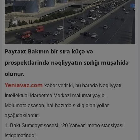
Paytaxt Bakının bir sıra küçə və
prospektlərində nəqliyyatın sıxlığı müşahidə
olunur.
Yeniavaz.com
xəbər verir ki, bu barədə Nəqliyyatı
İntellektual İdarəetmə Mərkəzi məlumat yayıb.
Məlumata əsasən, hal-hazırda sıxlıq olan yollar
aşağıdakılardır:
1. Bakı-Sumqayıt şosesi, “20 Yanvar” metro stansiyası
istiqamətində;