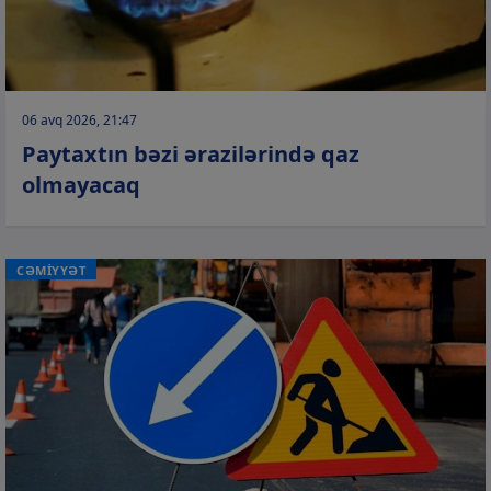
06 avq 2026, 21:47
Paytaxtın bəzi ərazilərində qaz
olmayacaq
CƏMİYYƏT