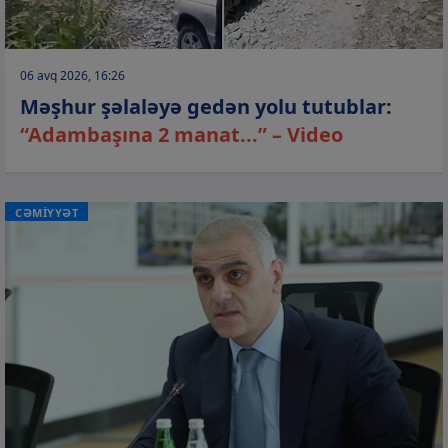
06 avq 2026, 16:26
Məşhur şəlaləyə gedən yolu tutublar:
“Adambaşına 2 manat...” – Video
CƏMİYYƏT