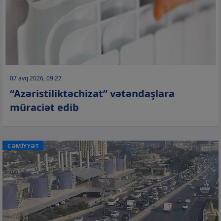
07 avq 2026, 09:27
“Azəristiliktəchizat” vətəndaşlara
müraciət edib
CƏMİYYƏT