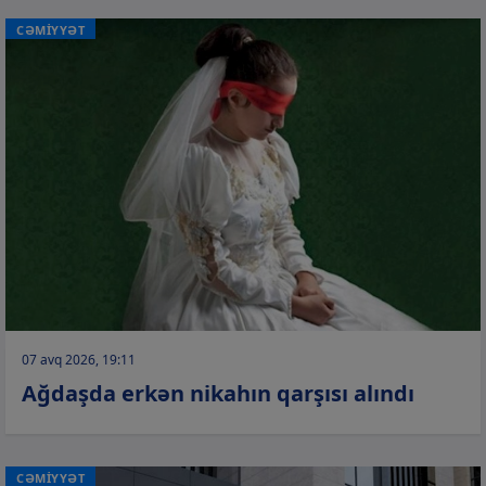
CƏMİYYƏT
07 avq 2026, 19:11
Ağdaşda erkən nikahın qarşısı alındı
CƏMİYYƏT