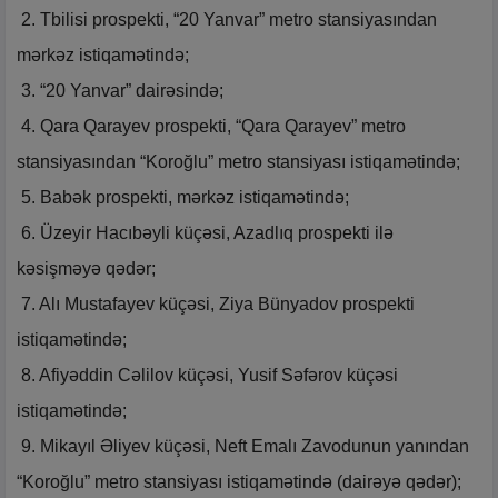
2. Tbilisi prospekti, “20 Yanvar” metro stansiyasından
mərkəz istiqamətində;
3. “20 Yanvar” dairəsində;
4. Qara Qarayev prospekti, “Qara Qarayev” metro
stansiyasından “Koroğlu” metro stansiyası istiqamətində;
5. Babək prospekti, mərkəz istiqamətində;
6. Üzeyir Hacıbəyli küçəsi, Azadlıq prospekti ilə
kəsişməyə qədər;
7. Alı Mustafayev küçəsi, Ziya Bünyadov prospekti
istiqamətində;
8. Afiyəddin Cəlilov küçəsi, Yusif Səfərov küçəsi
istiqamətində;
9. Mikayıl Əliyev küçəsi, Neft Emalı Zavodunun yanından
“Koroğlu” metro stansiyası istiqamətində (dairəyə qədər);