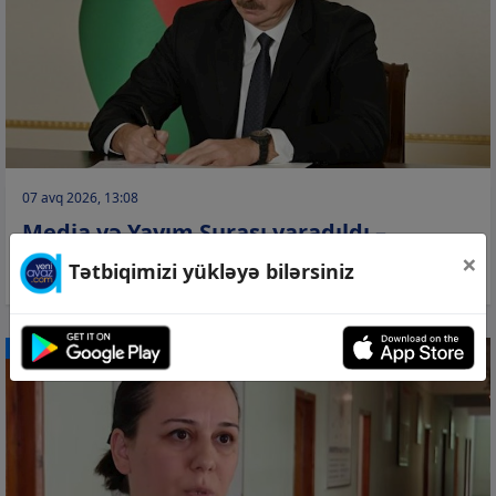
07 avq 2026, 13:08
Media və Yayım Şurası yaradıldı –
×
Fərman
Tətbiqimizi yükləyə bilərsiniz
CƏMİYYƏT