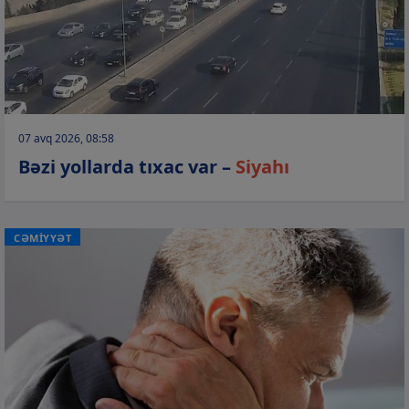
07 avq 2026, 08:58
Bəzi yollarda tıxac var –
Siyahı
CƏMİYYƏT