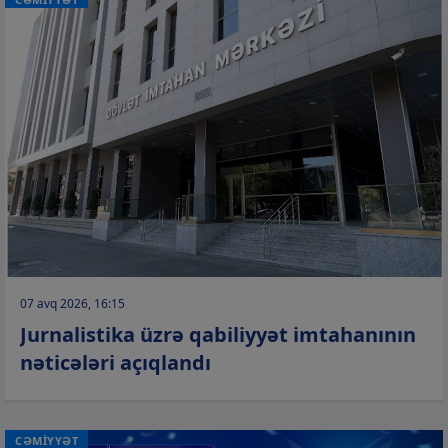
07 avq 2026, 16:15
Jurnalistika üzrə qabiliyyət imtahanının
nəticələri açıqlandı
CƏMİYYƏT