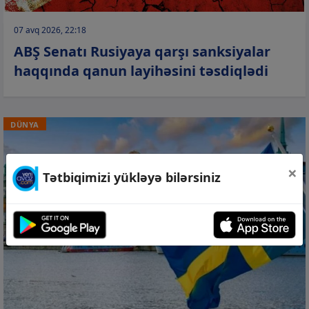
07 avq 2026, 22:18
ABŞ Senatı Rusiyaya qarşı sanksiyalar
haqqında qanun layihəsini təsdiqlədi
DÜNYA
×
Tətbiqimizi yükləyə bilərsiniz