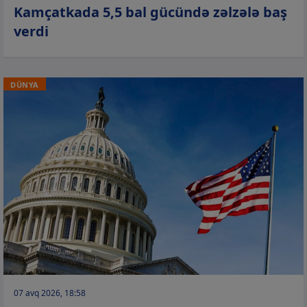
Kamçatkada 5,5 bal gücündə zəlzələ baş
verdi
DÜNYA
07 avq 2026, 18:58