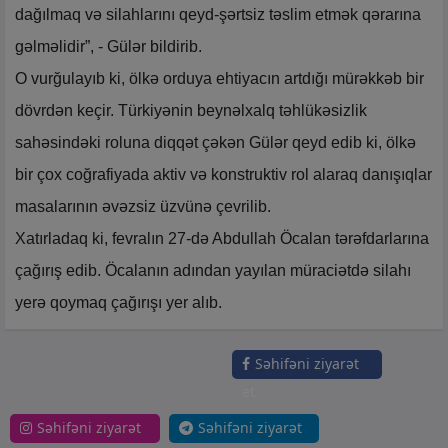
dağılmaq və silahlarını qeyd-şərtsiz təslim etmək qərarına
gəlməlidir”, - Gülər ​​bildirib.
O vurğulayıb ki, ölkə orduya ehtiyacın artdığı mürəkkəb bir
dövrdən keçir. Türkiyənin beynəlxalq təhlükəsizlik
sahəsindəki roluna diqqət çəkən Gülər qeyd edib ki, ölkə
bir çox coğrafiyada aktiv və konstruktiv rol alaraq danışıqlar
masalarının əvəzsiz üzvünə çevrilib.
Xatırladaq ki, fevralın 27-də Abdullah Öcalan tərəfdarlarına
çağırış edib. Öcalanın adından yayılan müraciətdə silahı
yerə qoymaq çağırışı yer alıb.
Səhifəni ziyarət
et
Səhifəni ziyarət
Səhifəni ziyarət