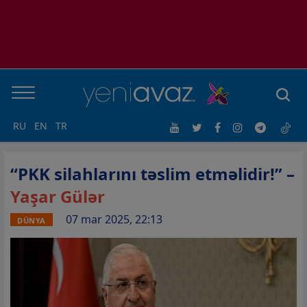
RU
EN
TR
“PKK silahlarını təslim etməlidir!” –
Yaşar Gülər
07 mar 2025, 22:13
DÜNYA