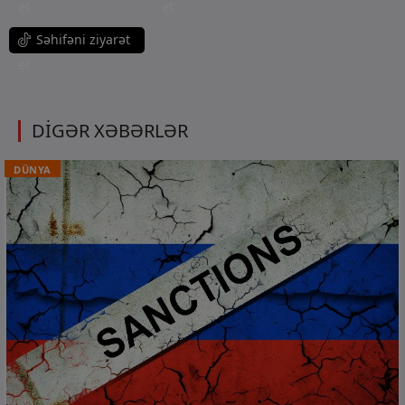
et
et
Səhifəni ziyarət
et
DİGƏR XƏBƏRLƏR
DÜNYA