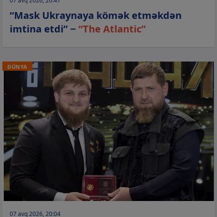
07 avq 2026, 20:47
“Mask Ukraynaya kömək etməkdən
imtina etdi” −
“The Atlantic”
DÜNYA
07 avq 2026, 20:04