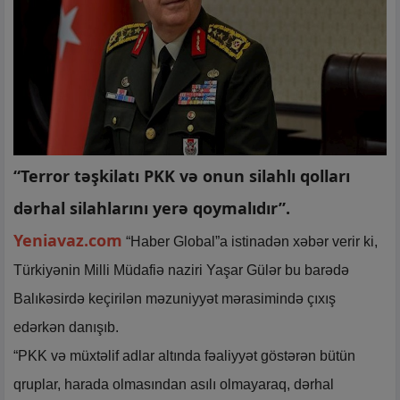
“Terror təşkilatı PKK və onun silahlı qolları
dərhal silahlarını yerə qoymalıdır”.
Yeniavaz.com
“Haber Global”a istinadən xəbər verir ki,
Türkiyənin Milli Müdafiə naziri Yaşar Gülər bu barədə ​​
Balıkəsirdə keçirilən məzuniyyət mərasimində çıxış
edərkən danışıb.
“PKK və müxtəlif adlar altında fəaliyyət göstərən bütün
qruplar, harada olmasından asılı olmayaraq, dərhal