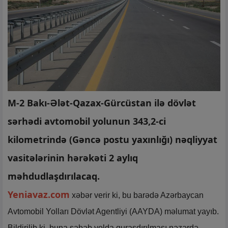
M-2 Bakı-Ələt-Qazax-Gürcüstan ilə dövlət
sərhədi avtomobil yolunun 343,2-ci
kilometrində (Gəncə postu yaxınlığı) nəqliyyat
vasitələrinin hərəkəti 2 aylıq
məhdudlaşdırılacaq.
Yeniavaz.com
xəbər verir ki, bu barədə Azərbaycan
Avtomobil Yolları Dövlət Agentliyi (AAYDA) məlumat yayıb.
Bildirilib ki, buna səbəb yolda quraşdırılması nəzərdə