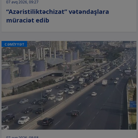
07 avq 2026, 09:27
“Azəristiliktəchizat” vətəndaşlara
müraciət edib
CƏMİYYƏT
07 avq 2026, 08:58