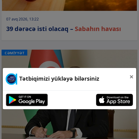
07 avq 2026, 13:22
39 dərəcə isti olacaq –
Sabahın havası
CƏMİYYƏT
×
Tətbiqimizi yükləyə bilərsiniz