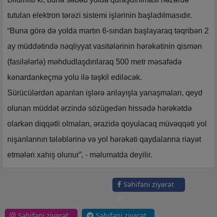
tutulan elektron tərəzi sistemi işlərinin başladılmasıdır.
“Buna görə də yolda martın 6-sından başlayaraq təqribən 2
ay müddətində nəqliyyat vasitələrinin hərəkətinin qismən
(fasilələrlə) məhdudlaşdırılaraq 500 metr məsafədə
kənardankeçmə yolu ilə təşkil ediləcək.
Sürücülərdən aparılan işlərə anlayışla yanaşmaları, qeyd
olunan müddət ərzində sözügedən hissədə hərəkətdə
olarkən diqqətli olmaları, ərazidə qoyulacaq müvəqqəti yol
nişanlarının tələblərinə və yol hərəkəti qaydalarına riayət
etmələri xahiş olunur”, - məlumatda deyilir.
Səhifəni ziyarət
et
Səhifəni ziyarət
Səhifəni ziyarət