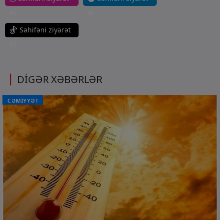
et
et
Səhifəni ziyarət
et
DİGƏR XƏBƏRLƏR
CƏMİYYƏT