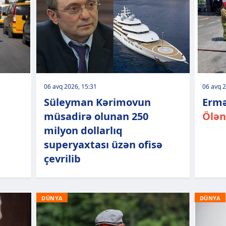
06 avq 2026, 15:31
06 avq 2
Süleyman Kərimovun
Ermə
müsadirə olunan 250
Ölən
milyon dollarlıq
superyaxtası üzən ofisə
çevrilib
DÜNYA
DÜNYA