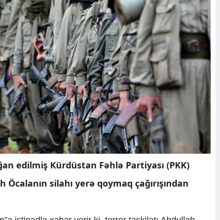
ğan edilmiş Kürdüstan Fəhlə Partiyası (PKK)
ah Öcalanın silahı yerə qoymaq çağırışından
”a istinadla xəbər verir ki, terror təşkilatı Abdullah