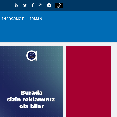
İNCƏSƏNƏT
İDMAN