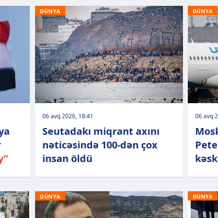
DÜNYA
DÜNYA
06 avq 2026, 18:41
06 avq 2
uya
Seutadakı miqrant axını
Mosk
r
nəticəsində 100-dən çox
Pete
y”
insan öldü
kəsk
DÜNYA
DÜNYA