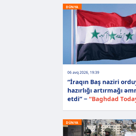
DÜNYA
06 avq 2026, 19:39
“İraqın Baş naziri ord
hazırlığı artırmağı əm
etdi” −
“Baghdad Toda
DÜNYA