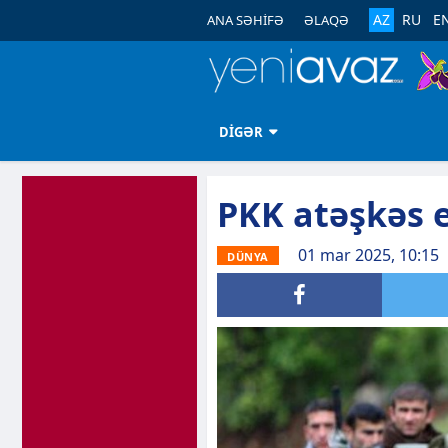
AZ
RU
E
ANA SƏHİFƏ
ƏLAQƏ
DİGƏR
PKK atəşkəs e
01 mar 2025, 10:15
DÜNYA