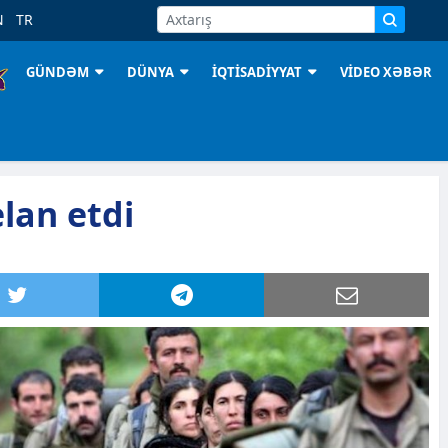
N
TR
GÜNDƏM
DÜNYA
İQTİSADİYYAT
VİDEO XƏBƏR
lan etdi