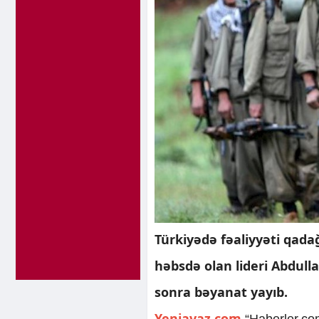
Türkiyədə fəaliyyəti qada
həbsdə olan lideri Abdull
sonra bəyanat yayıb.
Yeniavaz.com
“Haberler.com