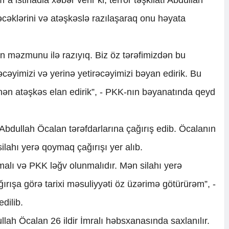
cəklərini və atəşkəslə razılaşaraq onu həyata
un məzmunu ilə razıyıq. Biz öz tərəfimizdən bu
əcəyimizi və yerinə yetirəcəyimizi bəyan edirik. Bu
ən atəşkəs elan edirik”, - PKK-nın bəyanatında qeyd
Abdullah Öcalan tərəfdarlarına çağırış edib. Öcalanın
ilahı yerə qoymaq çağırışı yer alıb.
malı və PKK ləğv olunmalıdır. Mən silahı yerə
rışa görə tarixi məsuliyyəti öz üzərimə götürürəm”, -
dilib.
ullah Öcalan 26 ildir İmralı həbsxanasında saxlanılır.