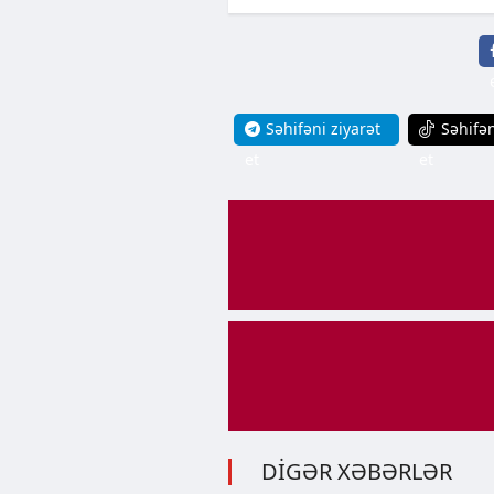
Səhifəni ziyarət
Səhifən
et
et
DİGƏR XƏBƏRLƏR