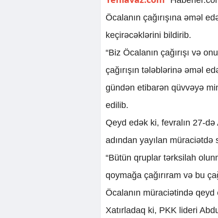
Öcalanın çağırışına əməl edə
keçirəcəklərini bildirib.
“Biz Öcalanın çağırışı və on
çağırışın tələblərinə əməl ed
gündən etibarən qüvvəyə min
edilib.
Qeyd edək ki, fevralın 27-də 
adından yayılan müraciətdə s
“Bütün qruplar tərksilah olun
qoymağa çağırıram və bu çağı
Öcalanın müraciətində qeyd e
Xatırladaq ki, PKK lideri Abd