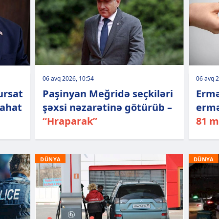
06 avq 2026, 10:54
06 avq 2
ursat
Paşinyan Meğridə seçkiləri
Ermə
zahat
şəxsi nəzarətinə götürüb –
ermə
“Hraparak”
81 m
DÜNYA
DÜNYA