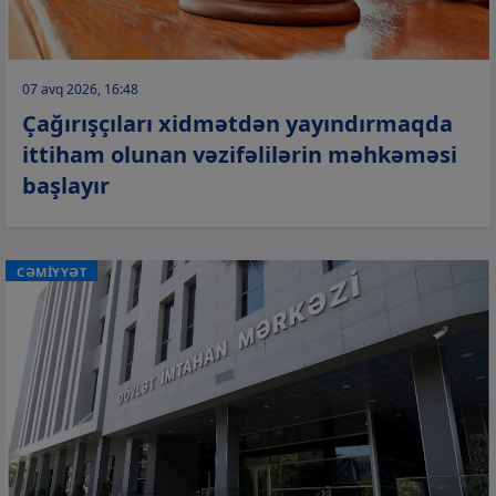
07 avq 2026, 16:48
Çağırışçıları xidmətdən yayındırmaqda
ittiham olunan vəzifəlilərin məhkəməsi
başlayır
CƏMİYYƏT