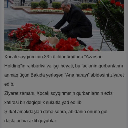
Xocalı soyqırımının 33-cü ildönümündə “Azərsun
Holdinq”in rəhbərliyi və işçi heyəti, bu faciənin qurbanlarını
anmaq üçün Bakıda yerləşən “Ana harayı” abidəsini ziyarət
edib.
Ziyarət zamanı, Xocalı soyqırımının qurbanlarının əziz
xatirəsi bir dəqiqəlik sükutla yad edilib.
Şirkət əməkdaşları daha sonra, abidənin önünə gül
dəstələri və əklil qoyublar.