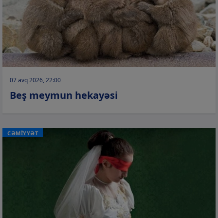
07 avq 2026, 22:00
Beş meymun hekayəsi
CƏMİYYƏT