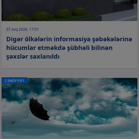
07 avq 2026, 17:51
Digər ölkələrin informasiya şəbəkələrinə
hücumlar etməkdə şübhəli bilinən
şəxslər saxlanıldı
CƏMİYYƏT