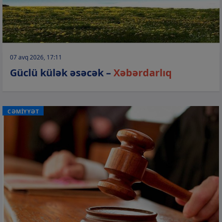
07 avq 2026, 17:11
Güclü külək əsəcək –
Xəbərdarlıq
CƏMİYYƏT