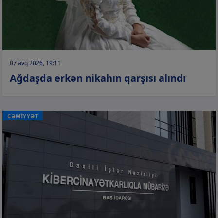
07 avq 2026, 19:11
Ağdaşda erkən nikahın qarşısı alındı
CƏMİYYƏT