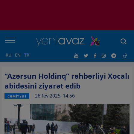
RU
EN
TR
“Azərsun Holdinq” rəhbərliyi Xocalı
abidəsini ziyarət edib
26 fev 2025, 14:56
CƏMİYYƏT