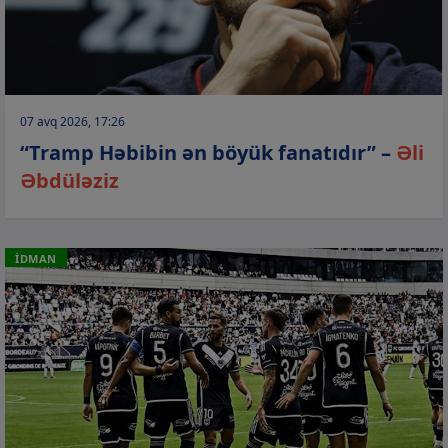
07 avq 2026, 17:26
“Tramp Həbibin ən böyük fanatıdır” –
Əli
Əbdüləziz
İDMAN