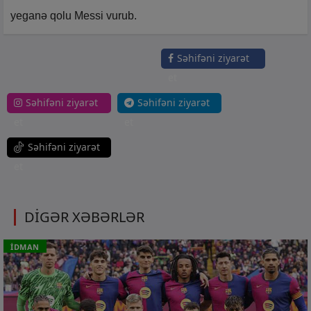
yeganə qolu Messi vurub.
Səhifəni ziyarət
et
Səhifəni ziyarət
Səhifəni ziyarət
et
et
Səhifəni ziyarət
et
DİGƏR XƏBƏRLƏR
İDMAN