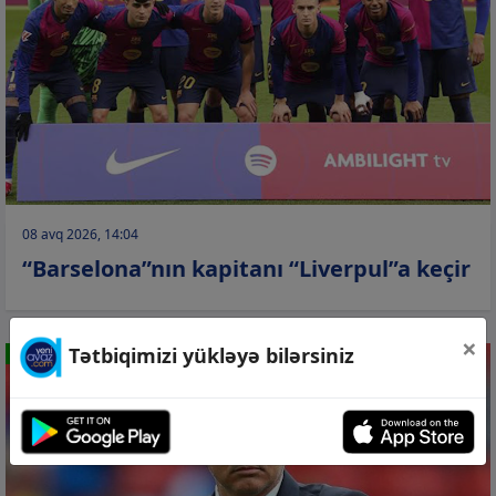
08 avq 2026, 14:04
“Barselona”nın kapitanı “Liverpul”a keçir
×
Tətbiqimizi yükləyə bilərsiniz
İDMAN