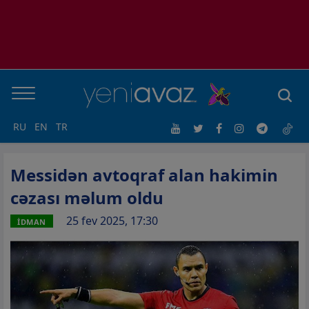
RU
EN
TR
Messidən avtoqraf alan hakimin
cəzası məlum oldu
25 fev 2025, 17:30
İDMAN