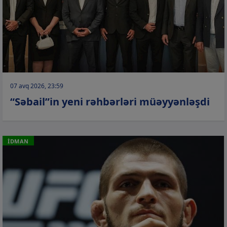
07 avq 2026, 23:59
“Səbail”in yeni rəhbərləri müəyyənləşdi
İDMAN