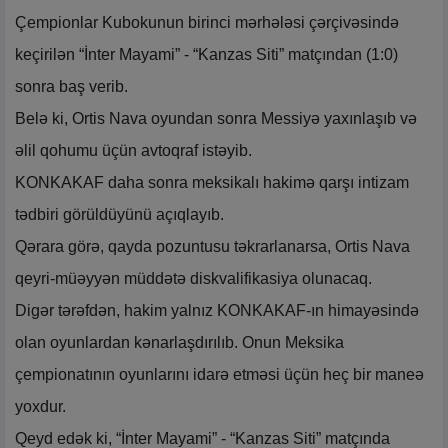
Çempionlar Kubokunun birinci mərhələsi çərçivəsində
keçirilən “İnter Mayami” - “Kanzas Siti” matçından (1:0)
sonra baş verib.
Belə ki, Ortis Nava oyundan sonra Messiyə yaxınlaşıb və
əlil qohumu üçün avtoqraf istəyib.
KONKAKAF daha sonra meksikalı hakimə qarşı intizam
tədbiri görüldüyünü açıqlayıb.
Qərara görə, qayda pozuntusu təkrarlanarsa, Ortis Nava
qeyri-müəyyən müddətə diskvalifikasiya olunacaq.
Digər tərəfdən, hakim yalnız KONKAKAF-ın himayəsində
olan oyunlardan kənarlaşdırılıb. Onun Meksika
çempionatının oyunlarını idarə etməsi üçün heç bir maneə
yoxdur.
Qeyd edək ki, “İnter Mayami” - “Kanzas Siti” matçında