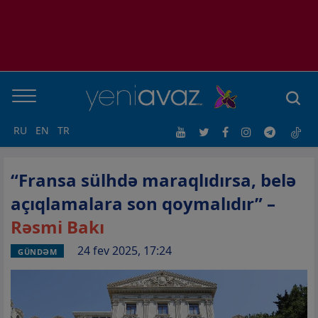
RU
EN
TR
“Fransa sülhdə maraqlıdırsa, belə
açıqlamalara son qoymalıdır” –
Rəsmi Bakı
24 fev 2025, 17:24
GÜNDƏM