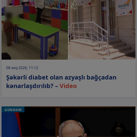
08 avq 2026, 11:12
Şəkərli diabet olan azyaşlı bağçadan
kənarlaşdırılıb? –
Video
GÜNDƏM