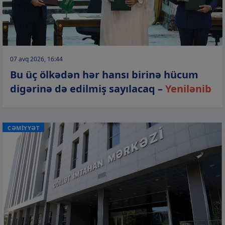
07 avq 2026, 16:44
Bu üç ölkədən hər hansı birinə hücum
digərinə də edilmiş sayılacaq –
Yenilənib
CƏMİYYƏT