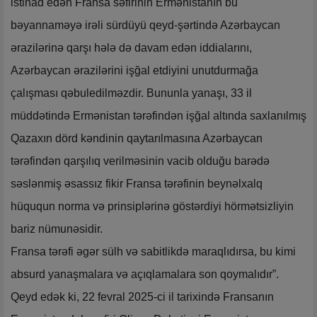
istinad edən Fransa səfirinin Ermənistanın bu
bəyannaməyə irəli sürdüyü qeyd-şərtində Azərbaycan
ərazilərinə qarşı hələ də davam edən iddialarını,
Azərbaycan ərazilərini işğal etdiyini unutdurmağa
çalışması qəbuledilməzdir. Bununla yanaşı, 33 il
müddətində Ermənistan tərəfindən işğal altında saxlanılmış
Qazaxın dörd kəndinin qaytarılmasına Azərbaycan
tərəfindən qarşılıq verilməsinin vacib olduğu barədə
səslənmiş əsassız fikir Fransa tərəfinin beynəlxalq
hüququn norma və prinsiplərinə göstərdiyi hörmətsizliyin
bariz nümunəsidir.
Fransa tərəfi əgər sülh və sabitlikdə maraqlıdırsa, bu kimi
absurd yanaşmalara və açıqlamalara son qoymalıdır”.
Qeyd edək ki, 22 fevral 2025-ci il tarixində Fransanın