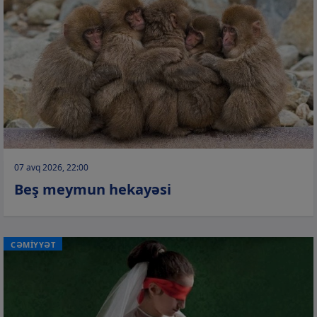
07 avq 2026, 22:00
Beş meymun hekayəsi
CƏMİYYƏT