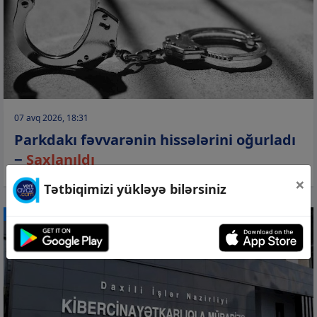
07 avq 2026, 18:31
Parkdakı fəvvarənin hissələrini oğurladı
−
Saxlanıldı
×
Tətbiqimizi yükləyə bilərsiniz
CƏMİYYƏT