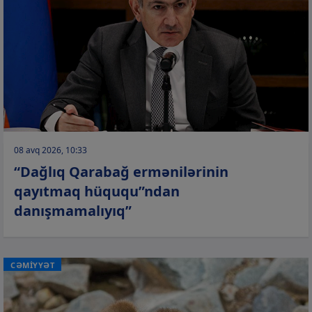
08 avq 2026, 10:33
“Dağlıq Qarabağ ermənilərinin
qayıtmaq hüququ”ndan
danışmamalıyıq”
CƏMİYYƏT