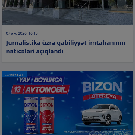
07 avq 2026, 16:15
Jurnalistika üzrə qabiliyyət imtahanının
nəticələri açıqlandı
CƏMİYYƏT