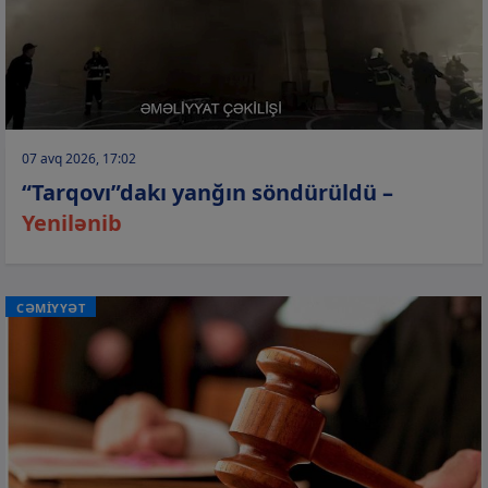
07 avq 2026, 17:02
“Tarqovı”dakı yanğın söndürüldü –
Yenilənib
CƏMİYYƏT