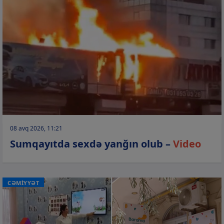
08 avq 2026, 11:21
Sumqayıtda sexdə yanğın olub –
Video
CƏMİYYƏT