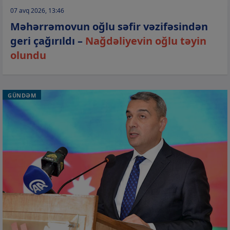
07 avq 2026, 13:46
Məhərrəmovun oğlu səfir vəzifəsindən
geri çağırıldı –
Nağdəliyevin oğlu təyin
olundu
GÜNDƏM