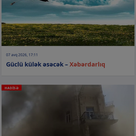
07 avq 2026, 17:11
Güclü külək əsəcək –
Xəbərdarlıq
HADİSƏ