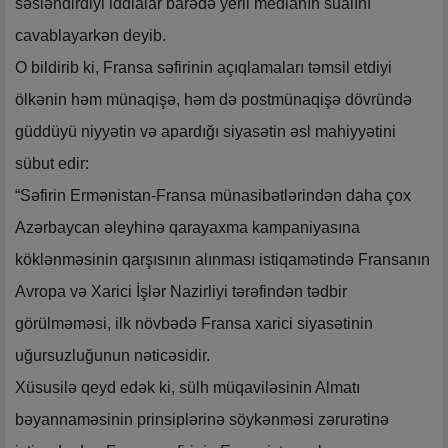
səsləndirdiyi iddialar barədə yerli medianın sualını
cavablayarkən deyib.
O bildirib ki, Fransa səfirinin açıqlamaları təmsil etdiyi
ölkənin həm münaqişə, həm də postmünaqişə dövründə
güddüyü niyyətin və apardığı siyasətin əsl mahiyyətini
sübut edir:
“Səfirin Ermənistan-Fransa münasibətlərindən daha çox
Azərbaycan əleyhinə qarayaxma kampaniyasına
köklənməsinin qarşısının alınması istiqamətində Fransanın
Avropa və Xarici İşlər Nazirliyi tərəfindən tədbir
görülməməsi, ilk növbədə Fransa xarici siyasətinin
uğursuzluğunun nəticəsidir.
Xüsusilə qeyd edək ki, sülh müqaviləsinin Almatı
bəyannaməsinin prinsiplərinə söykənməsi zərurətinə