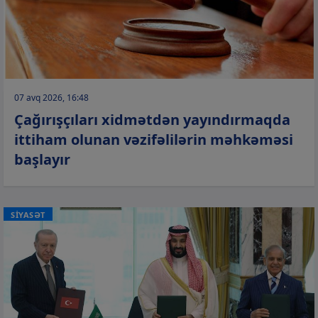
07 avq 2026, 16:48
Çağırışçıları xidmətdən yayındırmaqda
ittiham olunan vəzifəlilərin məhkəməsi
başlayır
SİYASƏT