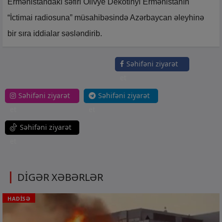
Ermənistandakı səfiri Olivye Dekotinyi Ermənistanın
“İctimai radiosuna” müsahibəsində Azərbaycan əleyhinə
bir sıra iddialar səsləndirib.
Səhifəni ziyarət
et
Səhifəni ziyarət
Səhifəni ziyarət
et
et
Səhifəni ziyarət
et
DİGƏR XƏBƏRLƏR
HADİSƏ