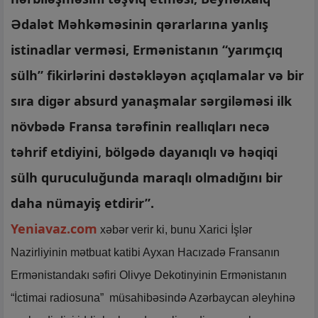
Ədalət Məhkəməsinin qərarlarına yanlış
istinadlar verməsi, Ermənistanın “yarımçıq
sülh” fikirlərini dəstəkləyən açıqlamalar və bir
sıra digər absurd yanaşmalar sərgiləməsi ilk
növbədə Fransa tərəfinin reallıqları necə
təhrif etdiyini, bölgədə dayanıqlı və həqiqi
sülh quruculuğunda maraqlı olmadığını bir
daha nümayiş etdirir”.
Yeniavaz.com
xəbər verir ki, bunu Xarici İşlər
Nazirliyinin mətbuat katibi Ayxan Hacızadə Fransanın
Ermənistandakı səfiri Olivye Dekotinyinin Ermənistanın
“İctimai radiosuna” müsahibəsində Azərbaycan əleyhinə