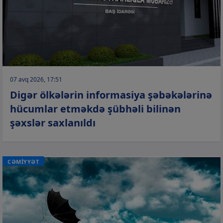
07 avq 2026, 17:51
Digər ölkələrin informasiya şəbəkələrinə
hücumlar etməkdə şübhəli bilinən
şəxslər saxlanıldı
CƏMİYYƏT