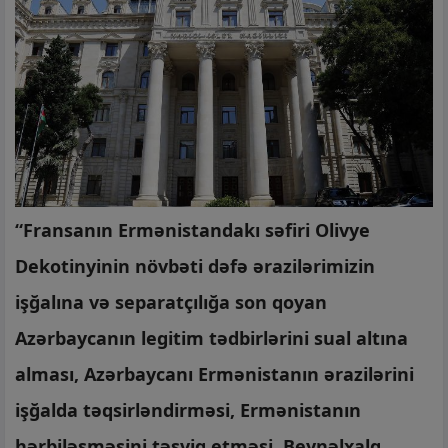
“Fransanın Ermənistandakı səfiri Olivye
Dekotinyinin növbəti dəfə ərazilərimizin
işğalına və separatçılığa son qoyan
Azərbaycanın legitim tədbirlərini sual altına
alması, Azərbaycanı Ermənistanın ərazilərini
işğalda təqsirləndirməsi, Ermənistanın
hərbiləşməsini təşviq etməsi, Beynəlxalq