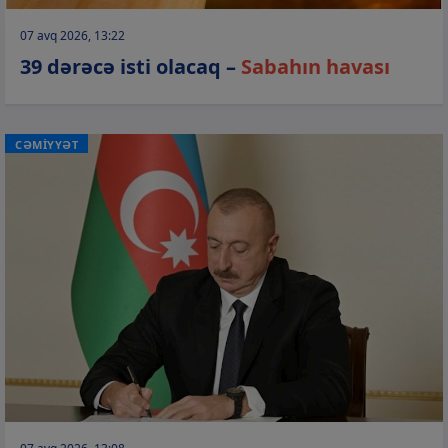
07 avq 2026, 13:22
39 dərəcə isti olacaq –
Sabahın havası
CƏMİYYƏT