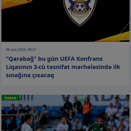
06 avq 2026, 09:21
“Qarabağ” bu gün UEFA Konfrans
Liqasının 3-cü təsnifat mərhələsində ilk
sınağına çıxacaq
İDMAN