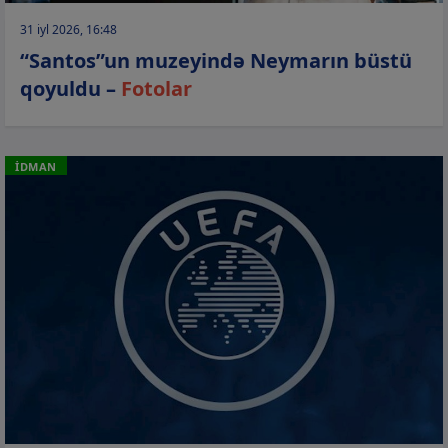
31 iyl 2026, 16:48
“Santos”un muzeyində Neymarın büstü
qoyuldu –
Fotolar
İDMAN