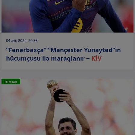
04 avq 2026, 20:38
“Fənərbaxça” “Mançester Yunayted”in
hücumçusu ilə maraqlanır −
KİV
İDMAN