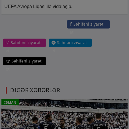
UEFA Avropa Liqası ilə vidalaşıb.
Səhifəni ziyarət
et
Səhifəni ziyarət
Səhifəni ziyarət
et
et
Səhifəni ziyarət
et
DİGƏR XƏBƏRLƏR
İDMAN