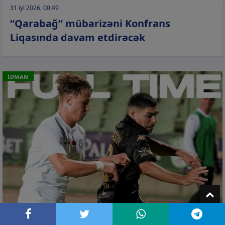
31 iyl 2026, 00:49
“Qarabağ” mübarizəni Konfrans
Liqasında davam etdirəcək
İDMAN
T