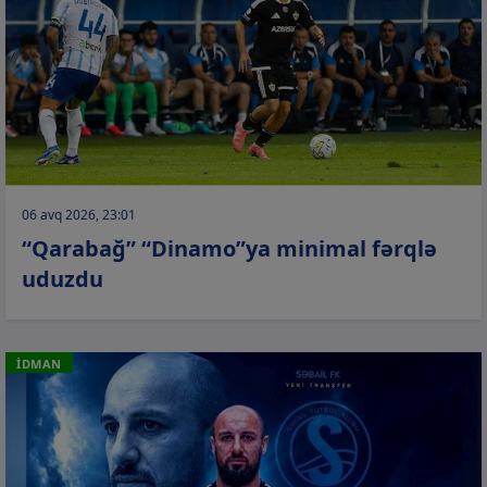
06 avq 2026, 23:01
“Qarabağ” “Dinamo”ya minimal fərqlə
uduzdu
İDMAN