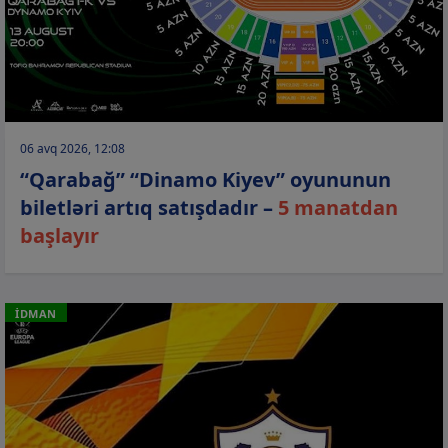
06 avq 2026, 12:08
“Qarabağ” “Dinamo Kiyev” oyununun
biletləri artıq satışdadır –
5 manatdan
başlayır
İDMAN