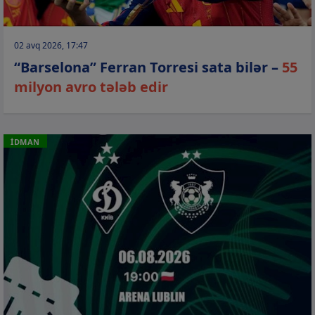
02 avq 2026, 17:47
“Barselona” Ferran Torresi sata bilər –
55
milyon avro tələb edir
İDMAN