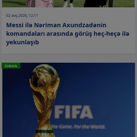
02 avq 2026, 12:11
Messi ilə Nəriman Axundzadənin
komandaları arasında görüş heç-heçə ilə
yekunlaşıb
İDMAN