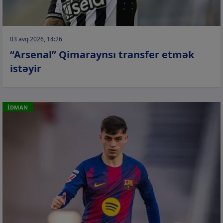
03 avq 2026, 14:26
“Arsenal” Qimaraynsı transfer etmək
istəyir
İDMAN