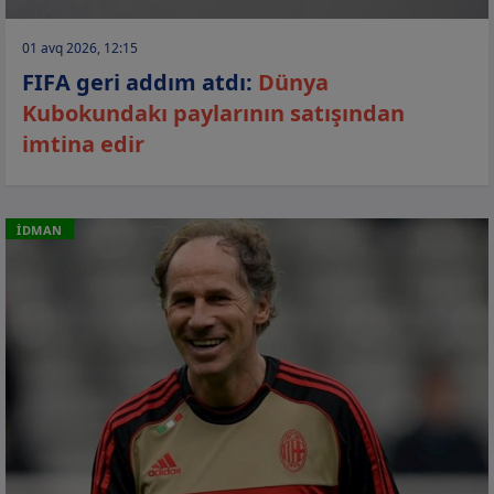
01 avq 2026, 12:15
FIFA geri addım atdı:
Dünya
Kubokundakı paylarının satışından
imtina edir
İDMAN