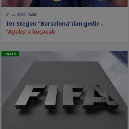
01 avq 2026, 13:26
Ter Stegen “Barselona”dan gedir –
“Ayaks”a keçəcək
İDMAN