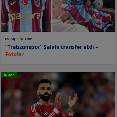
05 avq 2026, 13:04
“Trabzonspor” Salahı transfer etdi –
Fotolar
İDMAN