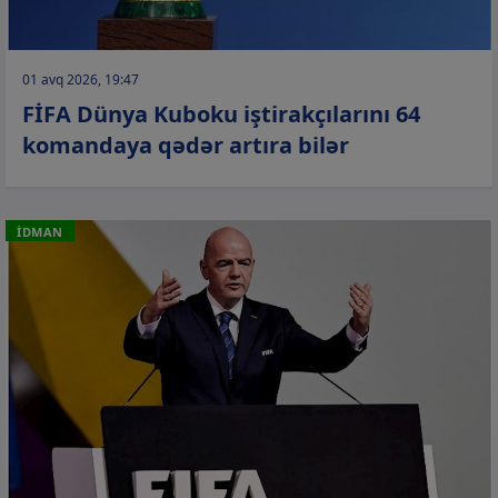
01 avq 2026, 19:47
FİFA Dünya Kuboku iştirakçılarını 64
komandaya qədər artıra bilər
İDMAN