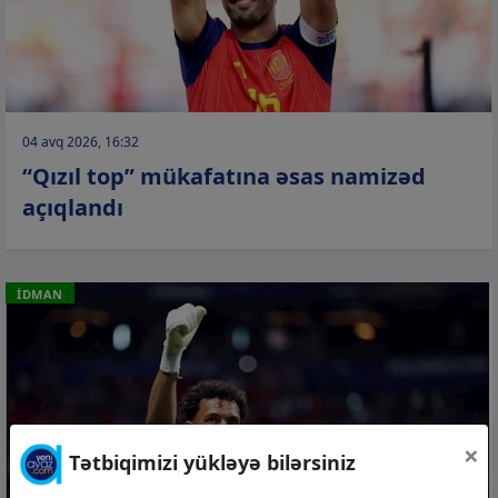
04 avq 2026, 16:32
“Qızıl top” mükafatına əsas namizəd
açıqlandı
İDMAN
×
Tətbiqimizi yükləyə bilərsiniz