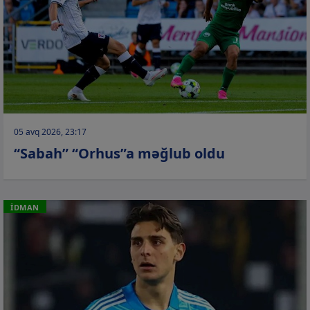
05 avq 2026, 23:17
“Sabah” “Orhus”a məğlub oldu
İDMAN