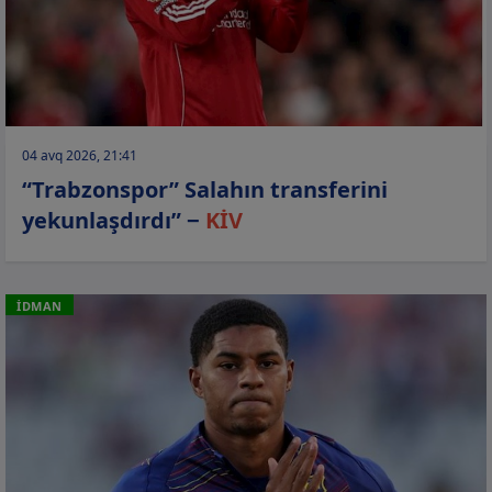
04 avq 2026, 21:41
“Trabzonspor” Salahın transferini
yekunlaşdırdı” −
KİV
İDMAN