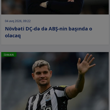
04 avq 2026, 09:22
Növbəti DÇ-də də ABŞ-nin başında o
olacaq
İDMAN