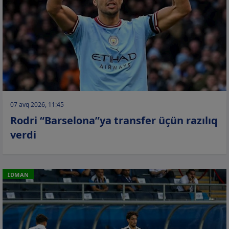
07 avq 2026, 11:45
Rodri “Barselona”ya transfer üçün razılıq
verdi
İDMAN