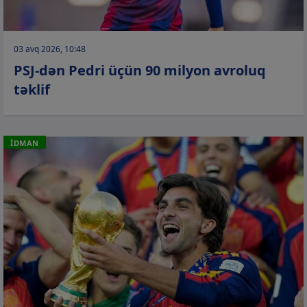
03 avq 2026, 10:48
PSJ-dən Pedri üçün 90 milyon avroluq
təklif
İDMAN