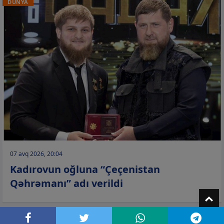
DÜNYA
07 avq 2026, 20:04
Kadırovun oğluna “Çeçenistan
Qəhrəmanı” adı verildi
T