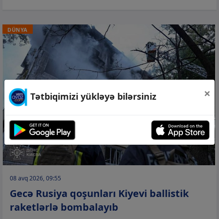
DÜNYA
×
Tətbiqimizi yükləyə bilərsiniz
08 avq 2026, 09:55
Gecə Rusiya qoşunları Kiyevi ballistik
raketlərlə bombalayıb