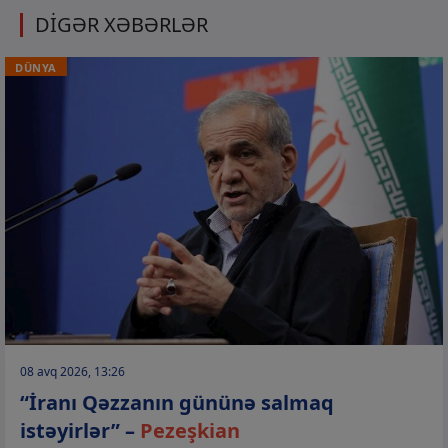
DİGƏR XƏBƏRLƏR
DÜNYA
08 avq 2026, 13:26
“İranı Qəzzanın gününə salmaq
istəyirlər” –
Pezeşkian