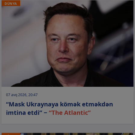
DÜNYA
07 avq 2026, 20:47
“Mask Ukraynaya kömək etməkdən
imtina etdi” −
“The Atlantic”