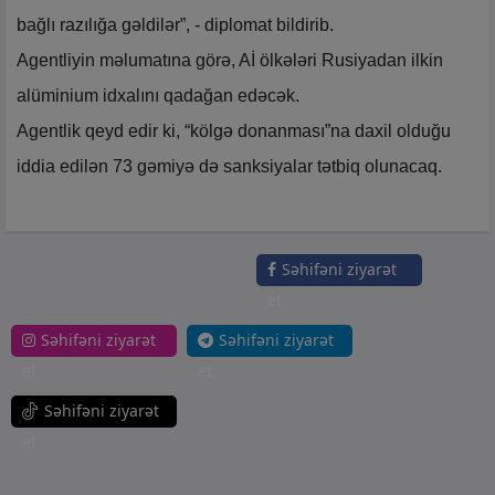
bağlı razılığa gəldilər”, - diplomat bildirib.
Agentliyin məlumatına görə, Aİ ölkələri Rusiyadan ilkin
alüminium idxalını qadağan edəcək.
Agentlik qeyd edir ki, “kölgə donanması”na daxil olduğu
iddia edilən 73 gəmiyə də sanksiyalar tətbiq olunacaq.
Səhifəni ziyarət
et
Səhifəni ziyarət
Səhifəni ziyarət
et
et
Səhifəni ziyarət
et