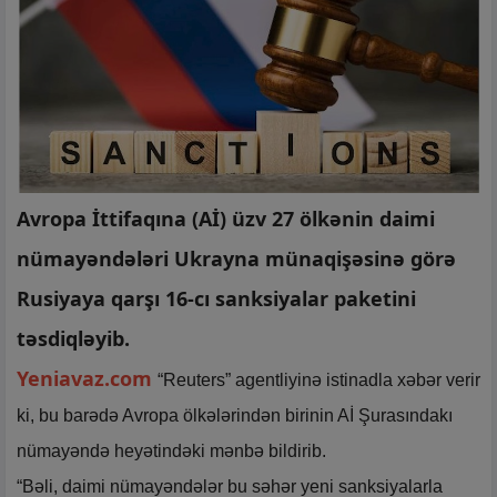
Avropa İttifaqına (Aİ) üzv 27 ölkənin daimi
nümayəndələri Ukrayna münaqişəsinə görə
Rusiyaya qarşı 16-cı sanksiyalar paketini
təsdiqləyib.
Yeniavaz.com
“Reuters” agentliyinə istinadla xəbər verir
ki, bu barədə Avropa ölkələrindən birinin Aİ Şurasındakı
nümayəndə heyətindəki mənbə bildirib.
“Bəli, daimi nümayəndələr bu səhər yeni sanksiyalarla